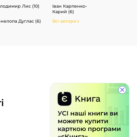
лодимир Лис (10)
Іван Карпенко-
Карий (6)
нелопа Дуглас (6)
Всі автори
×
і