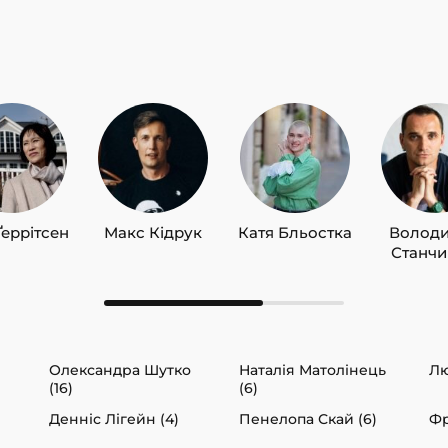
Ґеррітсен
Макс Кідрук
Катя Бльостка
Волод
Станч
Олександра Шутко
Наталія Матолінець
Лю
(16)
(6)
Денніс Лігейн (4)
Пенелопа Скай (6)
Фр