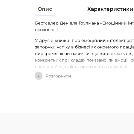
Опис
Характеристики
Бестселер Деніела Ґоулмана «Емоційний ін
психології.
У другій книжці про емоційний інтелект ав
запоруки успіху в бізнесі як окремого працівни
виокремлюючи навички, що вирізняють лідері
конкретних прикладах показано, як емоції, 
навички й здатність працювати в команді —
впливають на успіх у житті та бізнесі. На ду
Розгорнути
IQ, науковий ступінь та життєвий досвід. І 
вагоміші ці навички.
Ґоулман наголошує на тому, що всі ми маєм
емоційного інтелекту на будь-якому етапі на
рекомендації щодо підвищення власної ефе