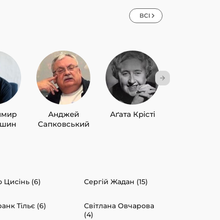
ВСІ
имир
Анджей
Аґата Крісті
Лю Цисін
ишин
Сапковський
 Цисінь (6)
Сергій Жадан (15)
анк Тільє (6)
Світлана Овчарова
(4)