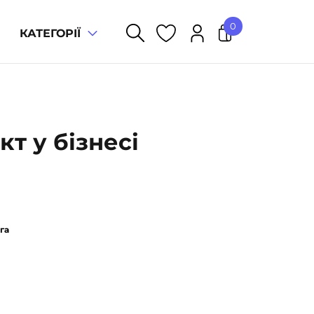
0
КАТЕГОРІЇ
У кошику немає товарів.
т у бізнесі
га