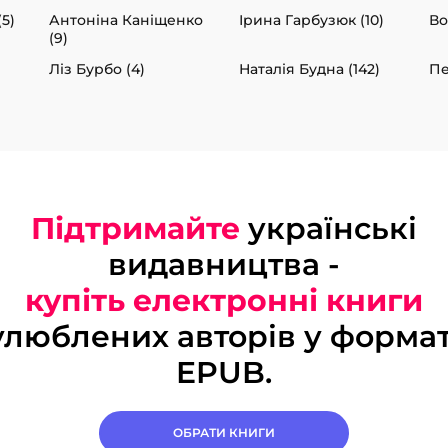
5)
Антоніна Каніщенко
Ірина Гарбузюк (10)
Во
(9)
Ліз Бурбо (4)
Наталія Будна (142)
Пе
Підтримайте
українські
видавництва -
купіть електронні книги
улюблених авторів у формат
EPUB.
ОБРАТИ КНИГИ