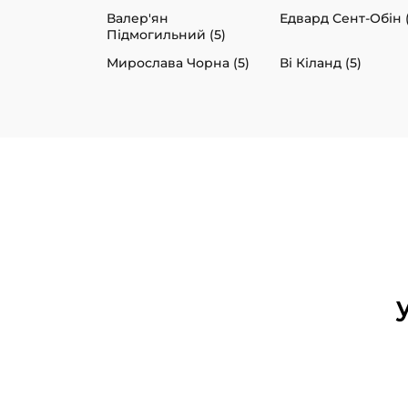
Валер'ян
Едвард Сент-Обін (
Підмогильний (5)
Мирослава Чорна (5)
Ві Кіланд (5)