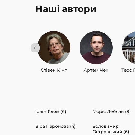
Наші автори
Стівен Кінг
Артем Чех
Тесс 
Ірвін Ялом (6)
Моріс Леблан (9)
Віра Паронова (4)
Володимир
Островський (6)