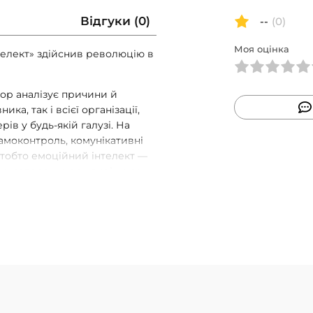
Відгуки (0)
--
(0)
Моя оцінка
телект» здійснив революцію в
тор аналізує причини й
ка, так і всієї організації,
в у будь-якій галузі. На
самоконтроль, комунікативні
 тобто емоційний інтелект —
мку автора, це важливіше за
що вища посада людини, то
о потенціал для розвитку
шої кар’єри, а також дає нам
ктивності.