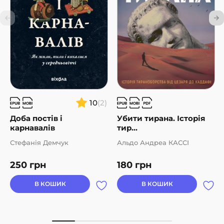
10
(2)
Доба постів і
Убити тирана. Історія
карнавалів
тир...
Стефанія Демчук
Альдо Андреа КАССІ
250
грн
180
грн
В КОШИК
В КОШИК