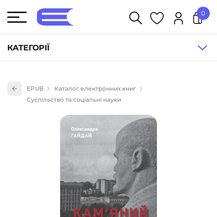
0
У кошику немає товарів.
КАТЕГОРІЇ
Художня література (1854)
EPUB
Каталог електронних книг
Книги для дітей (836)
Суспільство та соціальні науки
Книги для підлітків (240)
Науково-популярна література (1015)
Навчальна література та посібники (527)
Енциклопедії, довідники, словники (55)
Подарункові сертифікати (1)