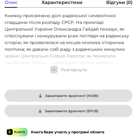
Опис
Характеристики
Відгуки (0)
Книжку присвячено долі радянської символічної
спадщини після розпаду СРСР. На прикладі
Центральної України Олександра Гайдай показує, як
співіснували і конкурували різні погляди на радянську
історію; як проявлялася на місцях мінлива історична
політика; як давали собі раду з радянським минулим
країни Центрально-Східної Європи; як помирали
пам’ятники Леніну — «живішому за всіх живих».
Розгорнути
Дослідження, покладене в основу цієї книги,
розпочалося 2012 року із зацікавлення об’єктами
радянської меморіальної спадщини в Україні. Під час
роботи увагу привернула не так кількість пам’ятників
Завантажити фрагмент (
MOBI
)
Леніну (хоча сам по собі факт, що вони незмінно стояли
в кожному з великих населених пунктів центральних
Завантажити фрагмент (
EPUB
)
областей, вражає), як ставлення до них населення та
представників органів влади. Найпоширенішою
реакцією мешканців була байдужість до пам’ятника, а
Книга бере участь у програмі єКнига
його конфліктне значення поруч з офіційними