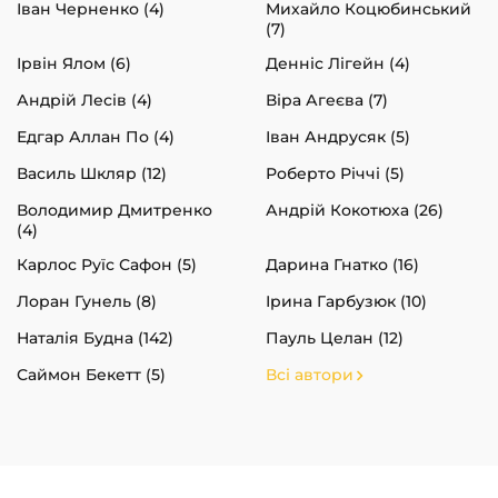
Іван Черненко (4)
Михайло Коцюбинський
(7)
Ірвін Ялом (6)
Денніс Лігейн (4)
Андрій Лесів (4)
Віра Агеєва (7)
Едгар Аллан По (4)
Іван Андрусяк (5)
Василь Шкляр (12)
Роберто Річчі (5)
Володимир Дмитренко
Андрій Кокотюха (26)
(4)
Карлос Руїс Сафон (5)
Дарина Гнатко (16)
Лоран Гунель (8)
Ірина Гарбузюк (10)
Наталія Будна (142)
Пауль Целан (12)
Саймон Бекетт (5)
Всі автори