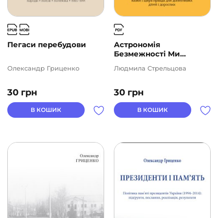
Ще одну сторінку
(10)
Пегаси перебудови
Астрономія
АВТОРИ
Безмежності Ми...
Олександр Гриценко
Людмила Стрельцова
ЦІНА
30
грн
30
грн
2
1000
В КОШИК
В КОШИК