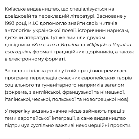
Київське видавництво, що спеціалізується на
Подарункові сертифікати
(1)
довідковій та перекладній літературі. Засноване у
1993 році, К.І.С допомогло знайти своїх читачів
антологіям української поезії, історичним нарисам,
ВИДАВНИЦТВА
дитячій літературі. Тут же вийшли друком
довідники
«Хто є хто в Україні»
та
«Офіційна Україна
сьогодні»
у форматі традиційних щорічників, а також
Biblio.Center
(3)
в електронному форматі.
BookChef
(165)
За останні кілька років у їхній праці виокремилась
програма перекладів сучасних європейських творів
OLEAN
(2)
соціального та гуманітарного напрямків загалом
Readberry
(13)
(зокрема, з англійської, французької та німецької,
італійської, чеської, польської та новогрецької мов).
Steppe Lighthouse
(2)
У переліку видань значне місце займають праці з
Алатон
(25)
теми європейської інтеграції, а саме видавництво
АССА
(60)
підтримує суспільно важливі некомерційні проєкти.
Видавництво «Крок»
(49)