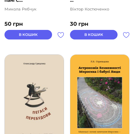
пані С...
...
Морфеус
(26)
Микола Рябчук
Віктор Костюченко
Наірі
(97)
50
грн
30
грн
Нора-Друк
(40)
В КОШИК
В КОШИК
Ранок
(212)
Сакцент Плюс
(19)
Сафран
(24)
Свічадо
(1)
Своє
(8)
Фабула
(273)
ФОП Вишневська Ксеня Іванівна
(3)
ФОП Опанасенко С.В.
(5)
ФОП Тарас Вашків
(6)
Чорні вівці
(71)