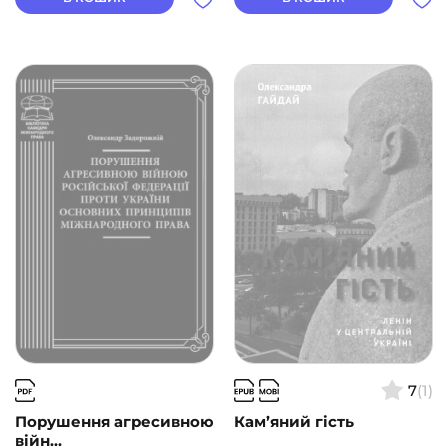
7
(1)
Порушення агресивною
Кам’яний гість
війн...