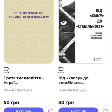
Третє тисячоліття –
Від «хаосу» до
Украї...
«стабільно...
Іван Розпутенко
Микола Рябчук
50
грн
30
грн
В КОШИК
В КОШИК