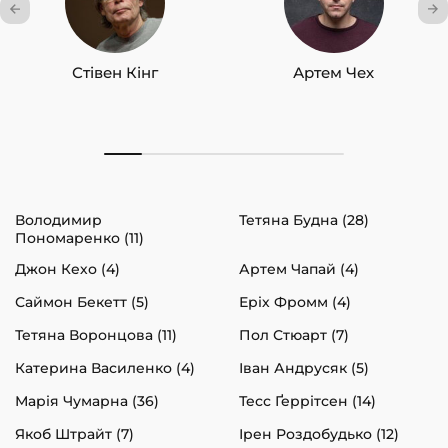
Стівен Кінг
Артем Чех
Володимир
Тетяна Будна (28)
Пономаренко (11)
Джон Кехо (4)
Артем Чапай (4)
Саймон Бекетт (5)
Еріх Фромм (4)
Тетяна Воронцова (11)
Пол Стюарт (7)
Катерина Василенко (4)
Іван Андрусяк (5)
Марія Чумарна (36)
Тесс Ґеррітсен (14)
Якоб Штрайт (7)
Ірен Роздобудько (12)