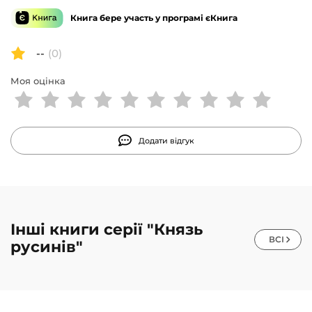
Книга бере участь у програмі єКнига
--
(0)
Моя оцінка
Додати відгук
Інші книги серії "Князь
ВСІ
русинів"