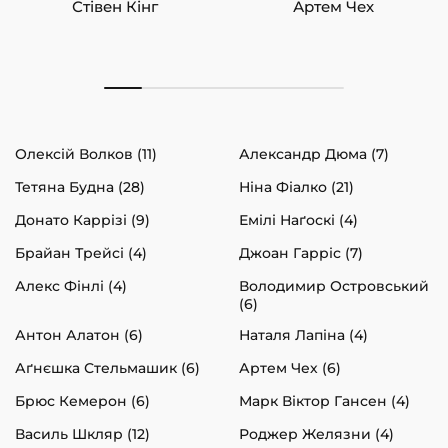
Стівен Кінг
Артем Чех
Олексій Волков (11)
Александр Дюма (7)
Тетяна Будна (28)
Ніна Фіалко (21)
Донато Каррізі (9)
Емілі Наґоскі (4)
Брайан Трейсі (4)
Джоан Гарріс (7)
Алекс Фінлі (4)
Володимир Островський
(6)
Антон Алатон (6)
Наталя Лапіна (4)
Аґнєшка Стельмашик (6)
Артем Чех (6)
Брюс Кемерон (6)
Марк Віктор Гансен (4)
Василь Шкляр (12)
Роджер Желязни (4)