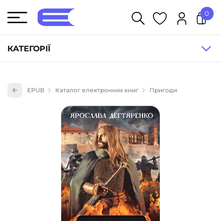
0
У кошику немає товарів.
КАТЕГОРІЇ
Художня література (1854)
EPUB
Каталог електронних книг
Пригоди
Книги для дітей (835)
Книги для підлітків (240)
Науково-популярна література (1015)
Навчальна література та посібники (527)
Енциклопедії, довідники, словники (55)
Подарункові сертифікати (1)