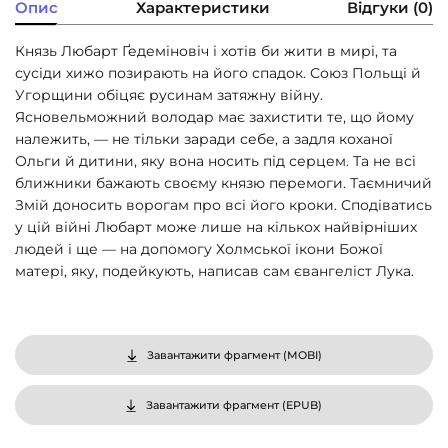
Опис
Характеристики
Відгуки (0)
Князь Любарт Ґедеміновіч і хотів би жити в мирі, та
сусіди хижо позирають на його спадок. Союз Польщі й
Угорщини обіцяє русинам затяжну війну.
Ясновельможний володар має захистити те, що йому
належить, — не тільки заради себе, а задля коханої
Ольги й дитини, яку вона носить під серцем. Та не всі
ближники бажають своєму князю перемоги. Таємничий
Змій доносить ворогам про всі його кроки. Сподіватись
у цій війні Любарт може лише на кількох найвірніших
людей і ще — на допомогу Холмської ікони Божої
матері, яку, подейкують, написав сам євангеліст Лука.
Завантажити фрагмент (
MOBI
)
Завантажити фрагмент (
EPUB
)