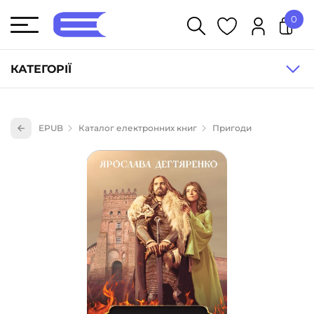
0
У кошику немає товарів.
КАТЕГОРІЇ
Художня література (1854)
EPUB
Каталог електронних книг
Пригоди
Книги для дітей (836)
Книги для підлітків (240)
Науково-популярна література (1015)
Навчальна література та посібники (527)
Енциклопедії, довідники, словники (55)
Подарункові сертифікати (1)