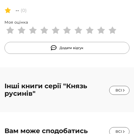
--
(0)
Моя оцінка
Додати відгук
Інші книги серії "Князь
ВСІ
русинів"
Вам може сподобатись
ВСІ