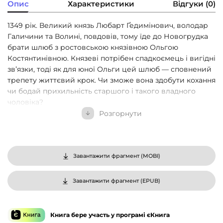
Опис
Характеристики
Відгуки (0)
1349 рік. Великий князь Любарт Ґедимінович, володар
Галичини та Волині, повдовів, тому їде до Новогрудка
брати шлюб з ростовською князівною Ольгою
Костянтинівною. Князеві потрібен спадкоємець і вигідні
звʼязки, тоді як для юної Ольги цей шлюб — сповнений
трепету життєвий крок. Чи зможе вона здобути кохання
чи бодай прихильність старшого і такого владного
чоловіка?
Розгорнути
Гуляючи весілля, князь і гадки не мав, що тим часом
давній суперник польський король Казимир оплів його
державу павутинням інтриг і зради. За відсутності
Любарта бояри здають Казимирові більшу частину
Завантажити фрагмент (
MOBI
)
князівства. Польський король упевнений, що забере у
Любарта Русь. Але всупереч лихій долі князь готовий
Завантажити фрагмент (
EPUB
)
боротися за свою державу.
Книга бере участь у програмі єКнига