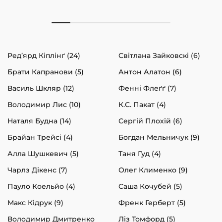
Ред’ярд Кіплінґ (24)
Світлана Зайковскі (6)
Брати Капранови (5)
Антон Алатон (6)
Василь Шкляр (12)
Фенні Флеґґ (7)
Володимир Лис (10)
К.С. Пакат (4)
Наталя Будна (14)
Сергій Плохій (6)
Брайан Трейсі (4)
Богдан Мельничук (9)
Алла Шушкевич (5)
Таня Гуд (4)
Чарлз Дікенс (7)
Олег Клименко (9)
Пауло Коельйо (4)
Саша Кочубей (5)
Макс Кідрук (9)
Френк Герберт (5)
Володимир Дмитренко
Ліз Томфорд (5)