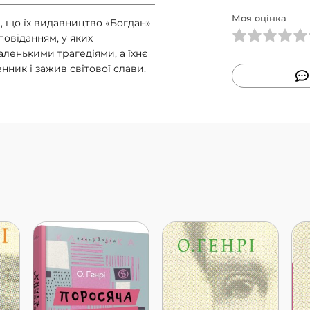
Моя оцінка
і, що їх видавництво «Богдан»
повіданням, у яких
аленькими трагедіями, а їхнє
ник і зажив світової слави.