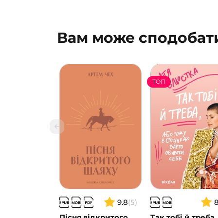
Вам може сподобат
ТОП
9.8
(5)
Пісня відкритого
Так тобі й треба