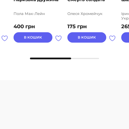
Пола Мак-Лейн
Олеся Хромейчук
Іри
Укр
Ста
400
грн
175
грн
26
Чер
Тар
Нат
В КОШИК
В КОШИК
Нат
Тка
Заб
Оль
Соф
Кра