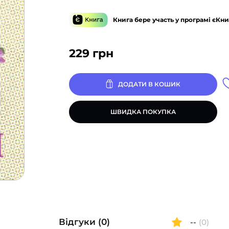
Книга бере участь у програмі єКни
229
грн
ДОДАТИ В КОШИК
ШВИДКА ПОКУПКА
Відгуки (0)
--
(0)