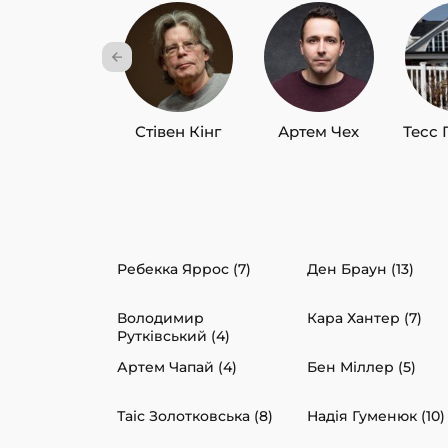
Стівен Кінг
Артем Чех
Тесс 
Ребекка Яррос (7)
Ден Браун (13)
Володимир
Кара Хантер (7)
Рутківський (4)
Артем Чапай (4)
Бен Міллер (5)
Таіс Золотковська (8)
Надія Гуменюк (10)