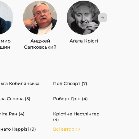
имир
Анджей
Аґата Крісті
Лю Цисін
ишин
Сапковський
ьга Кобилянська
Пол Стюарт (7)
)
ла Сєрова (5)
Роберт Грін (4)
іта Ран (4)
Крістіне Нестлінґер
(4)
нато Каррізі (9)
Всі автори