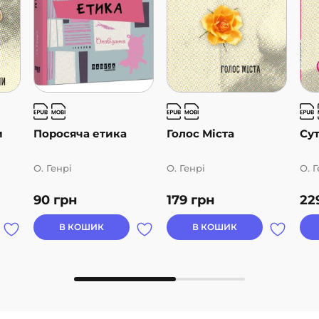
и
Поросяча етика
Голос Міста
Сут
О. Генрі
О. Генрі
О. Г
90
грн
179
грн
22
В КОШИК
В КОШИК