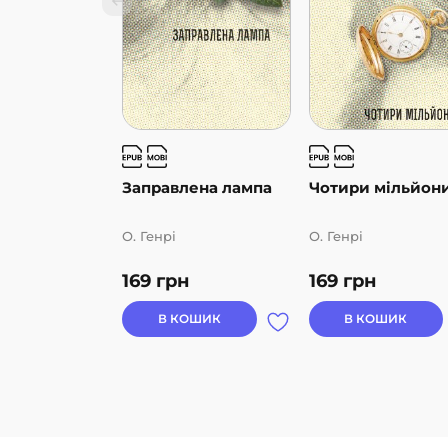
Заправлена лампа
Чотири мільйон
О. Генрі
О. Генрі
169
грн
169
грн
В КОШИК
В КОШИК