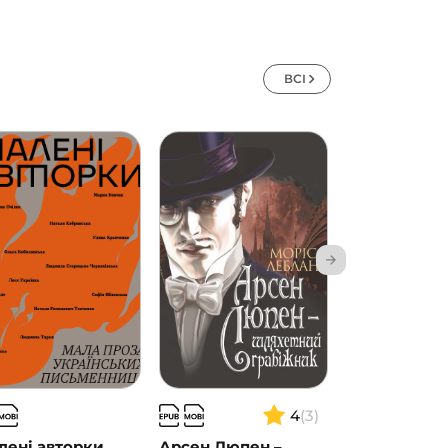
ВСІ
4
(3)
лені авторки
Арсен Люпен –
Танці з кіст