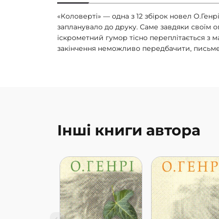
«Коловерті» — одна з 12 збірок новел О.Генр
запланувало до друку. Саме завдяки своїм о
іскрометний гумор тісно переплітається з м
закінчення неможливо передбачити, письмен
Інші книги автора