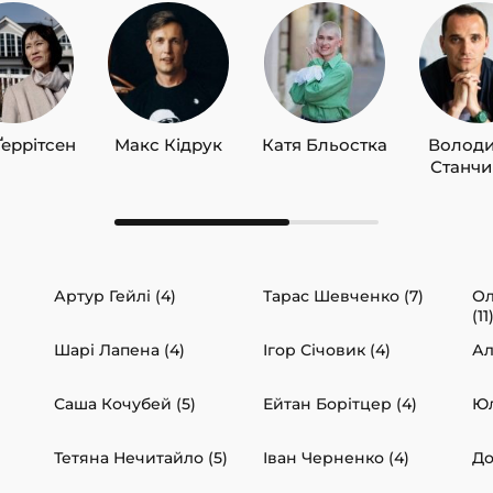
Ґеррітсен
Макс Кідрук
Катя Бльостка
Волод
Станч
Артур Гейлі (4)
Тарас Шевченко (7)
Ол
(11
Шарі Лапена (4)
Ігор Січовик (4)
Ал
Саша Кочубей (5)
Ейтан Борітцер (4)
Юл
Тетяна Нечитайло (5)
Іван Черненко (4)
До