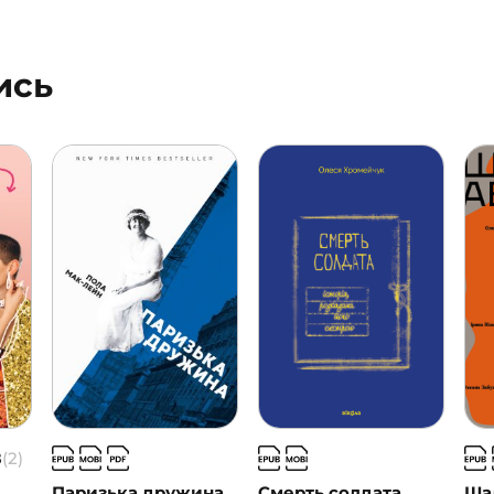
ись
8
(2)
Паризька дружина
Смерть солдата
Ша