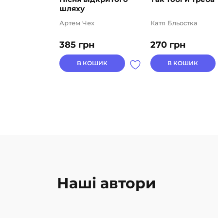
шляху
Артем Чех
Катя Бльостка
385
грн
270
грн
В КОШИК
В КОШИК
Наші автори