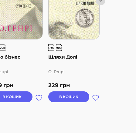
о бізнес
Шляхи Долі
Варіанти
енрі
О. Генрі
О. Генрі
9
грн
229
грн
229
грн
В КОШИК
В КОШИК
В КОШИК