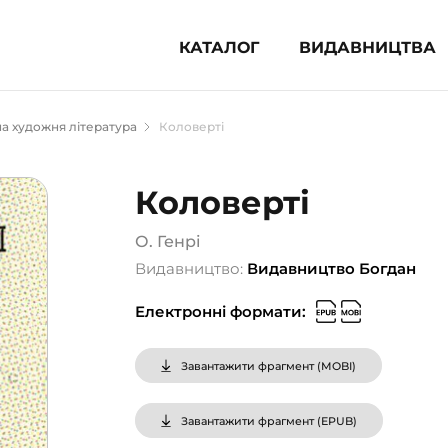
КАТАЛОГ
ВИДАВНИЦТВА
ня література (1854)
а художня література
Коловерті
 для дітей (836)
 для підлітків (240)
Коловерті
во-популярна література (1015)
альна література та посібники
О. Генрі
Видавництво:
Видавництво Богдан
клопедії, довідники, словники
Електронні формати:
ункові сертифікати (1)
Завантажити фрагмент (
MOBI
)
Завантажити фрагмент (
EPUB
)