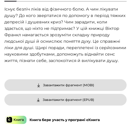
Існує безліч ліків від фізичного болю. А чим лікувати
душу? До кого звертатися по допомогу в період тяжких
депресій і душевних криз? Чим зарадити, коли
здається, що ніхто не підтримає? У цій книжці Віктор
Франкл намагається зрозуміти складну природу
людської душі й осмислює поняття духу. Це справжні
ліки для душі. Щирі поради, переплетені із серйозними
науковими здобутками, допоможуть віднайти сенс
життя, пізнати себе, заспокоїтися й вилікувати душу.
Завантажити фрагмент (
MOBI
)
Завантажити фрагмент (
EPUB
)
Книга бере участь у програмі єКнига