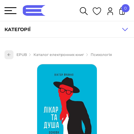
0
У кошику немає товарів.
КАТЕГОРІЇ
Художня література (1854)
EPUB
Каталог електронних книг
Психологія
Книги для дітей (835)
Книги для підлітків (240)
Науково-популярна література (1015)
Навчальна література та посібники (527)
Енциклопедії, довідники, словники (55)
Подарункові сертифікати (1)