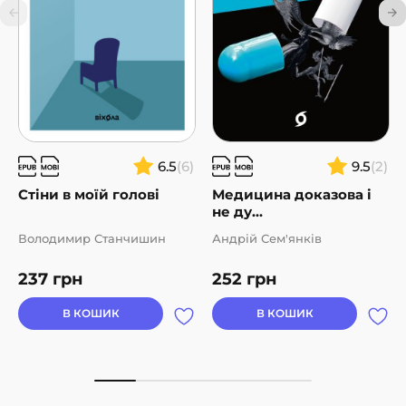
6.5
(6)
9.5
(2)
Стіни в моїй голові
Медицина доказова і
не ду...
Володимир Станчишин
Андрій Сем'янків
237
грн
252
грн
В КОШИК
В КОШИК