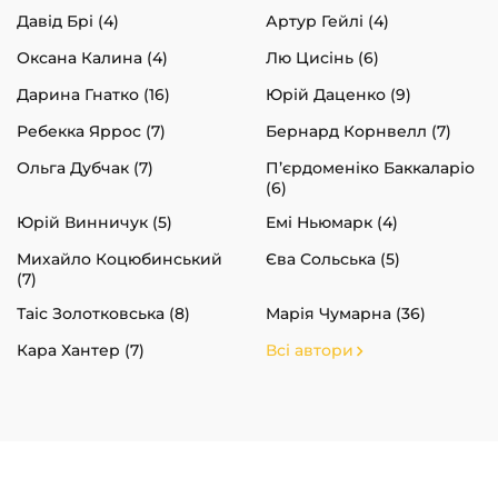
Давід Брі (4)
Артур Гейлі (4)
Оксана Калина (4)
Лю Цисінь (6)
Дарина Гнатко (16)
Юрій Даценко (9)
Ребекка Яррос (7)
Бернард Корнвелл (7)
Ольга Дубчак (7)
П’єрдоменіко Баккаларіо
(6)
Юрій Винничук (5)
Емі Ньюмарк (4)
Михайло Коцюбинський
Єва Сольська (5)
(7)
Таіс Золотковська (8)
Марія Чумарна (36)
Кара Хантер (7)
Всі автори