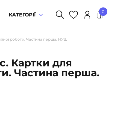
0
КАТЕГОРІЇ
У кошику немає товарів.
тійної роботи. Частина перша. НУШ
с. Картки для
ти. Частина перша.