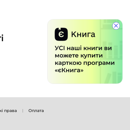
×
і
кі права
Оплата