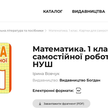
КАТАЛОГ
ВИДАВНИЦТВА
ня література (1854)
ьна література та посібники
Математика. 1 клас. Картки для самос
 для дітей (833)
 для підлітків (240)
Математика. 1 кла
во-популярна література (1015)
самостійної робо
альна література та посібники
НУШ
клопедії, довідники, словники
Ірина Вовчук
Видавництво:
Видавництво Богдан
ункові сертифікати (1)
Електронні формати:
Завантажити фрагмент (
PDF
)