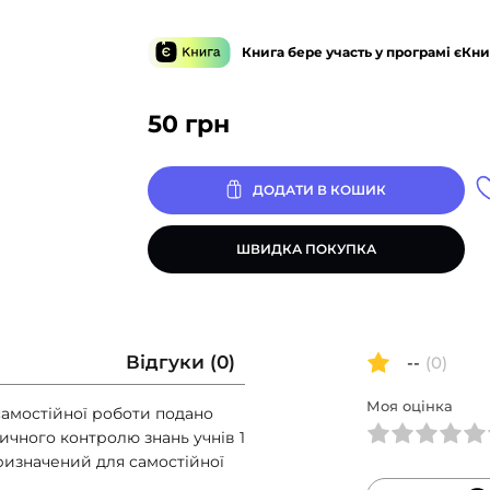
Книга бере участь у програмі єКни
50
грн
ДОДАТИ В КОШИК
ШВИДКА ПОКУПКА
Відгуки (0)
--
(0)
Моя оцінка
 самостійної роботи подано
ичного контролю знань учнів 1
призначений для самостійної