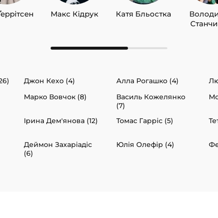
Ґеррітсен
Макс Кідрук
Катя Бльостка
Волод
Станч
26)
Джон Кехо (4)
Алла Рогашко (4)
Лю
Марко Вовчок (8)
Василь Кожелянко
Мо
(7)
Ірина Дем'янова (12)
Томас Гарріс (5)
Те
Деймон Захаріадіс
Юлія Олефір (4)
Фе
(6)