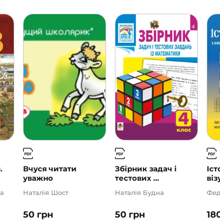
.
Вчуся читати
Збірник задач і
Іст
уважно
тестових ...
віз
а
Наталія Шост
Наталія Будна
Фед
50
грн
50
грн
18