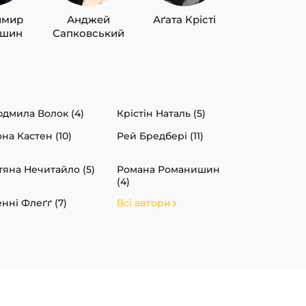
имир
Анджей
Аґата Крісті
Лю Цисін
ишин
Сапковський
дмила Волок (4)
Крістін Наталь (5)
на Кастен (10)
Рей Бредбері (11)
тяна Нечитайло (5)
Романа Романишин
(4)
нні Флеґґ (7)
Всі автори