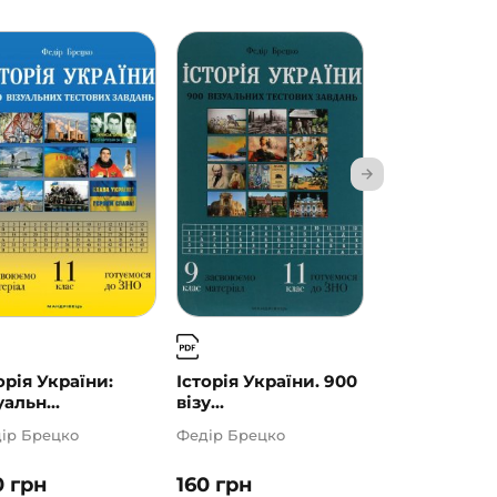
орія України:
Історія України. 900
Історія Укра
уальн...
візу...
Візуальн...
ір Брецко
Федір Брецко
Федір Брецко
0
грн
160
грн
160
грн