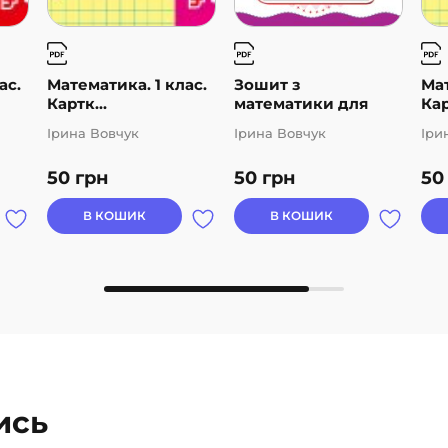
ас.
Математика. 1 клас.
Зошит з
Мат
Картк...
математики для
Кар
ко...
Ірина Вовчук
Ірина Вовчук
Іри
50
грн
50
грн
5
В КОШИК
В КОШИК
ись