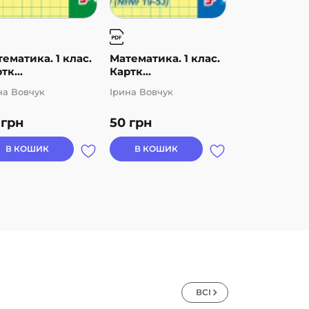
ематика. 1 клас.
Математика. 1 клас.
Математика. 
тк...
Картк...
Картк...
на Вовчук
Ірина Вовчук
Ірина Вовчук
0
грн
50
грн
50
грн
В КОШИК
В КОШИК
В КОШИК
ВСІ