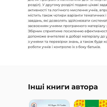
роздiл). У другому роздiлi подано цiкавi зад
активностi та логiчного мислення учнiв, впр
містить також чотири варіанти тематичних і
завдань, які дозволять здійснювати система
засвоєнням учнями програмного матеріалу з 
Збiрник сприятиме посиленню ефективностi
допоможе вчителевi в доборi матерiалу до у
з учнями та перевiрки знань, а також буде 
роботи учнів і контролю їх з боку батьків.
Інші книги автора