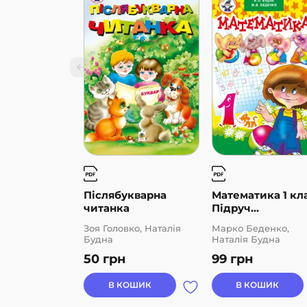
Післябукварна
Математика 1 кла
читанка
Підруч...
Зоя Головко, Наталія
Марко Беденко,
Будна
Наталія Будна
50
грн
99
грн
В КОШИК
В КОШИК