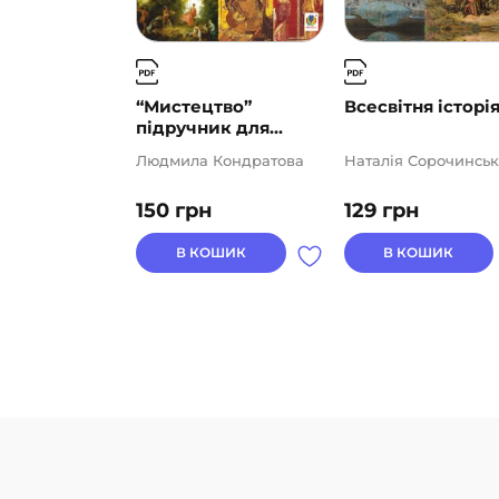
“Мистецтво”
Всесвітня історія
підручник для...
Людмила Кондратова
Наталія Сорочинськ
150
грн
129
грн
В КОШИК
В КОШИК