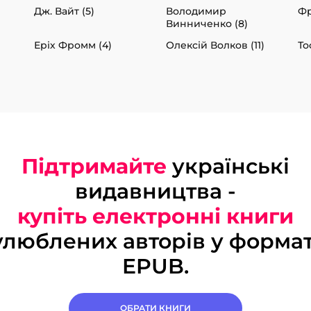
Дж. Вайт (5)
Володимир
Фр
Винниченко (8)
Еріх Фромм (4)
Олексій Волков (11)
То
Підтримайте
українські
видавництва -
купіть електронні книги
улюблених авторів у формат
EPUB.
ОБРАТИ КНИГИ