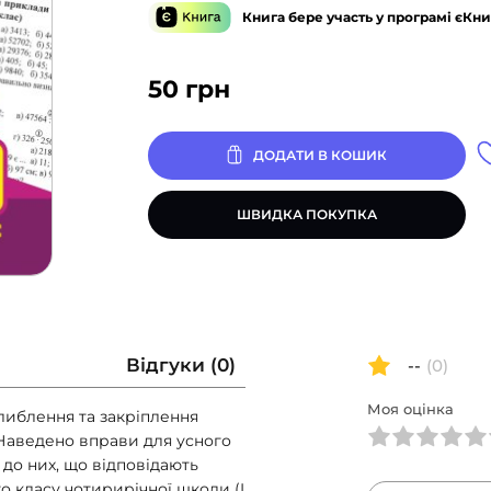
Книга бере участь у програмі єКни
50
грн
ДОДАТИ В КОШИК
ШВИДКА ПОКУПКА
Відгуки (0)
--
(0)
Моя оцінка
либлення та закрiплення
Наведено вправи для усного
я до них, що вiдповiдають
о класу чотирирічної школи (I