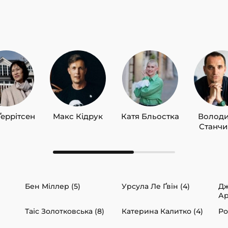
Ґеррітсен
Макс Кідрук
Катя Бльостка
Волод
Станч
Бен Міллер (5)
Урсула Ле Ґвін (4)
Д
Ар
Таіс Золотковська (8)
Катерина Калитко (4)
Ро