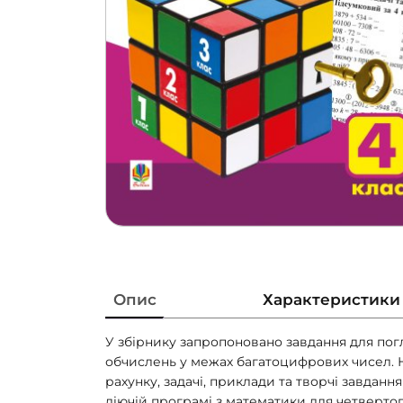
Опис
Характеристики
У збiрнику запропоновано завдання для пог
обчислень у межах багатоцифрових чисел. 
рахунку, задачi, приклади та творчi завданн
дiючiй програмi з математики для четвертог