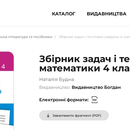
КАТАЛОГ
ВИДАВНИЦТВА
ня література (1854)
ьна література та посібники
Збірник задач і тестових завдань із ма
 для дітей (836)
 для підлітків (240)
Збірник задач і т
во-популярна література (1015)
математики 4 кла
альна література та посібники
Наталія Будна
клопедії, довідники, словники
Видавництво:
Видавництво Богдан
ункові сертифікати (1)
Електронні формати:
Завантажити фрагмент (
PDF
)