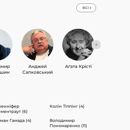
ВСІ
имир
Анджей
Аґата Крісті
Лю Цисін
ишин
Сапковський
женніфер
Колін Тіппінг (4)
ментраут (6)
ман Гамада (4)
Володимир
Пономаренко (11)