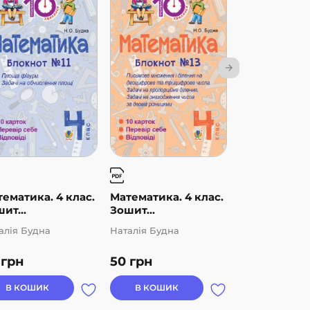
ематика. 4 клас.
Математика. 4 клас.
Математика.
ит...
Зошит...
Зошит...
алія Будна
Наталія Будна
Наталія Будна
0
грн
50
грн
50
грн
В КОШИК
В КОШИК
В КОШИК