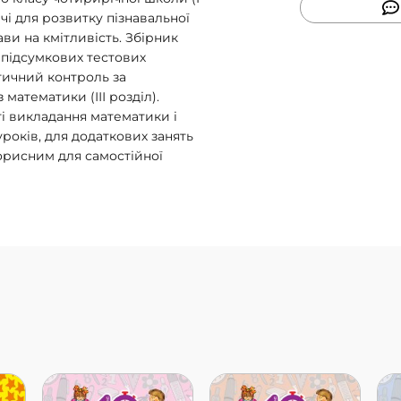
ачi для розвитку пiзнавальної
ави на кмiтливiсть. Збірник
 підсумкових тестових
тичний контроль за
математики (ІІІ розділ).
 викладання математики i
рокiв, для додаткових занять
корисним для самостійної