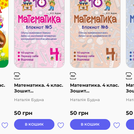
с.
Математика. 4 клас.
Математика. 4 клас.
Мат
Зошит...
Зошит...
Зош
Наталія Будна
Наталія Будна
Нат
50
грн
50
грн
5
В КОШИК
В КОШИК