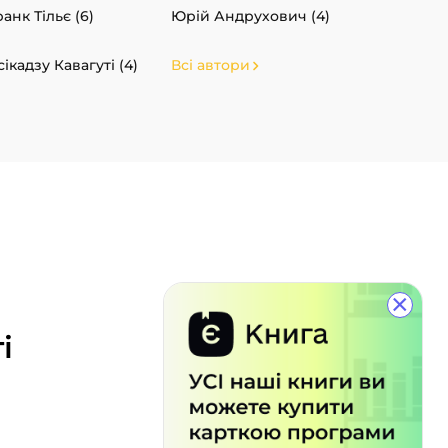
анк Тільє (6)
Юрій Андрухович (4)
сікадзу Кавагуті (4)
Всі автори
×
і