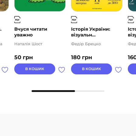
.
Вчуся читати
Історія України:
Іст
уважно
візуальн...
візу
а
Наталія Шост
Федір Брецко
Фед
50
грн
180
грн
16
В КОШИК
В КОШИК