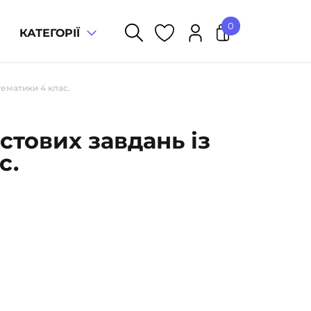
0
КАТЕГОРІЇ
У кошику немає товарів.
тематики 4 клас.
естових завдань із
с.