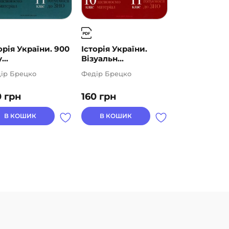
орія України. 900
Історія України.
Математика 
...
Візуальн...
Підруч...
ір Брецко
Федір Брецко
Марко Беденк
Наталія Будна
0
грн
160
грн
99
грн
В КОШИК
В КОШИК
В КОШИК