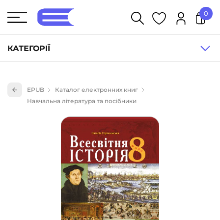
0
У кошику немає товарів.
КАТЕГОРІЇ
Художня література (1854)
EPUB
Каталог електронних книг
Книги для дітей (836)
Навчальна література та посібники
Книги для підлітків (240)
Науково-популярна література (1015)
Навчальна література та посібники (527)
Енциклопедії, довідники, словники (55)
Подарункові сертифікати (1)