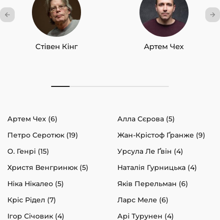
Стівен Кінг
Артем Чех
Артем Чех (6)
Алла Сєрова (5)
Петро Серотюк (19)
Жан-Крістоф Ґранже (9)
О. Генрі (15)
Урсула Ле Ґвін (4)
Христя Венгринюк (5)
Наталія Гурницька (4)
Ніка Нікалео (5)
Яків Перельман (6)
Кріс Рідел (7)
Ларс Меле (6)
Ігор Січовик (4)
Арі Турунен (4)