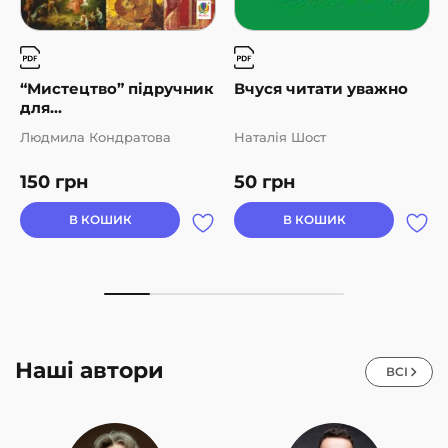
“Мистецтво” підручник
Вчуся читати уважно
для...
Людмила Кондратова
Наталія Шост
150
грн
50
грн
В КОШИК
В КОШИК
Наші автори
ВСІ