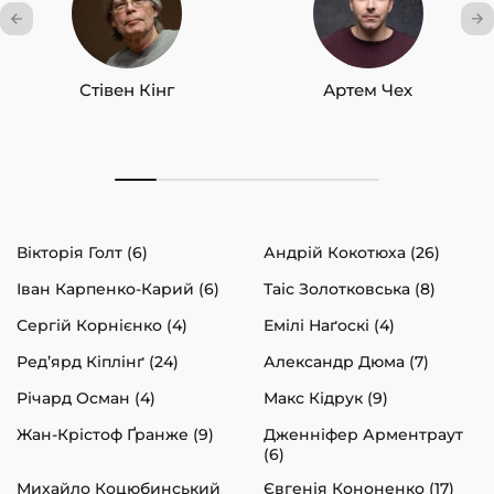
Стівен Кінг
Артем Чех
Вікторія Голт (6)
Андрій Кокотюха (26)
Іван Карпенко-Карий (6)
Таіс Золотковська (8)
Сергій Корнієнко (4)
Емілі Наґоскі (4)
Ред’ярд Кіплінґ (24)
Александр Дюма (7)
Річард Осман (4)
Макс Кідрук (9)
Жан-Крістоф Ґранже (9)
Дженніфер Арментраут
(6)
Михайло Коцюбинський
Євгенія Кононенко (17)