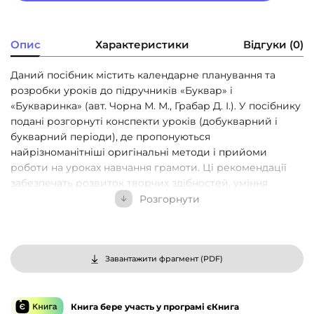
Опис
Характеристики
Відгуки (0)
Даний посібник містить календарне планування та
розробки уроків до підручників «Буквар» і
«Букваринка» (авт. Чорна М. М., Грабар Д. І.). У посібнику
подані розгорнуті конспекти уроків (добукварний і
букварний періоди), де пропонуються
найрізноманітніші оригінальні методи і прийоми
роботи на уроках навчання грамоти. Ці рекомендації
забезпечать розвиток творчих здібностей, уміння
самостійно працювати з книгою, розв’язувати мовні
Розгорнути
завдання аналітико-синтетичного характеру,
встановлювати зв’язки, виділяти подібне й відмінне,
робити певні узагальнення, оволодіти лексичним
багатством рідної мови. Посібник призначений для
Завантажити фрагмент (
PDF
)
вчителів початкових класів, студентів педагогічних
навчальних закладів і можуть бути використані
вихователями дитячих садків.
Книга бере участь у програмі єКнига