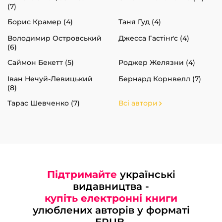
(7)
Борис Крамер (4)
Таня Гуд (4)
Володимир Островський
Джесса Гастінґс (4)
(6)
Саймон Бекетт (5)
Роджер Желязни (4)
Іван Нечуй-Левицький
Бернард Корнвелл (7)
(8)
Тарас Шевченко (7)
Всі автори
Підтримайте
українські
видавництва -
купіть електронні книги
улюблених авторів у форматі
EPUB.