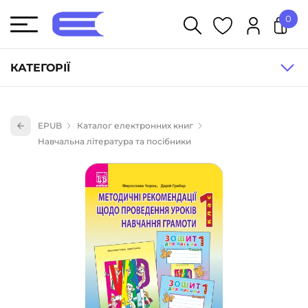
0
У кошику немає товарів.
КАТЕГОРІЇ
Художня література (1854)
EPUB
Каталог електронних книг
Книги для дітей (835)
Навчальна література та посібники
Книги для підлітків (240)
Науково-популярна література (1015)
Навчальна література та посібники (527)
Енциклопедії, довідники, словники (55)
Подарункові сертифікати (1)