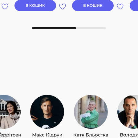
В КОШИК
В КОШИК
Ґеррітсен
Макс Кідрук
Катя Бльостка
Волод