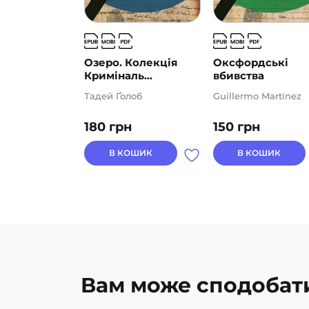
Озеро. Колекція
Оксфордські
Криміналь...
вбивства
Тадей Ґолоб
Guillermo Martínez
180
грн
150
грн
В КОШИК
В КОШИК
Вам може сподобат