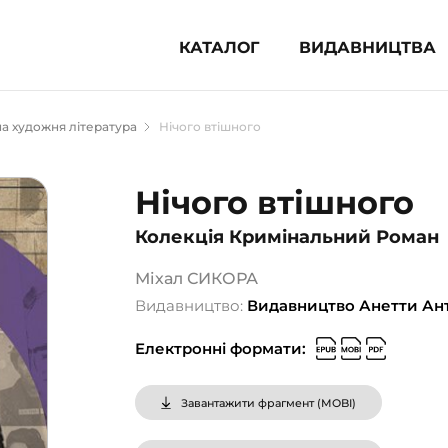
КАТАЛОГ
ВИДАВНИЦТВА
ня література (1854)
а художня література
Нічого втішного
 для дітей (836)
 для підлітків (240)
Нічого втішного
во-популярна література (1015)
Колекція Кримінальний Роман
альна література та посібники
Міхал СИКОРА
клопедії, довідники, словники
Видавництво:
Видавництво Анетти Ан
ункові сертифікати (1)
Електронні формати:
Завантажити фрагмент (
MOBI
)