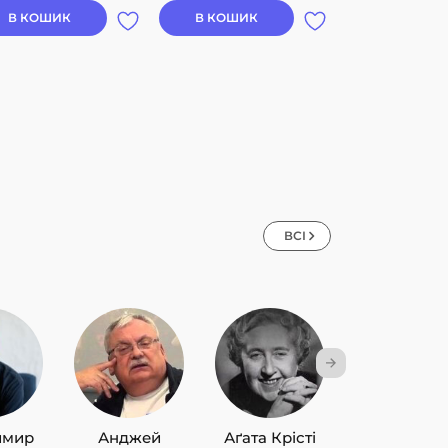
В КОШИК
В КОШИК
В КОШИК
ВСІ
имир
Анджей
Аґата Крісті
Лю Цисін