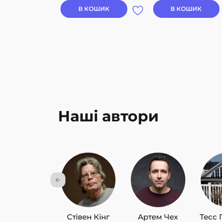
В КОШИК
В КОШИК
Наші автори
Стівен Кінг
Артем Чех
Тесс 