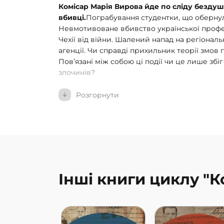
Комісар Марія Вирова йде по сліду бездуш
вбивці.
Пограбування студентки, що обернул
Невмотивоване вбивство української профес
Чехії від війни. Шалений напад на регіона
агенції. Чи справді прихильник теорії змо
Пов’язані між собою ці події чи це лише збі
злочинів?
Колишня поліціянтка Марія Вирова після тр
Розгорнути
останньої справи вирішила присвятити себ
юридичному факультеті — й ніколи більше 
розслідування. Але раптом до неї звертаєть
проханням…
У романі
«Нічого втішного»
читач знайде зах
драму: кохання, ревнощі, секс, маніпуляції т
без унікальної атмосфери історичних площ 
Інші книги циклу "
старовинних університетських будівель. А 
пустельних доріг між замерзлими полями, з
населених «чоловіками, які ненавидять жінок
породжує нове зло. Але й справедливістю, 