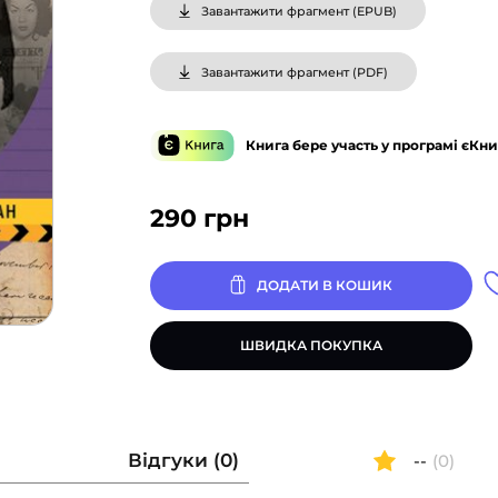
Завантажити фрагмент (
EPUB
)
Завантажити фрагмент (
PDF
)
Книга бере участь у програмі єКни
290
грн
ДОДАТИ В КОШИК
ШВИДКА ПОКУПКА
Відгуки (0)
--
(0)