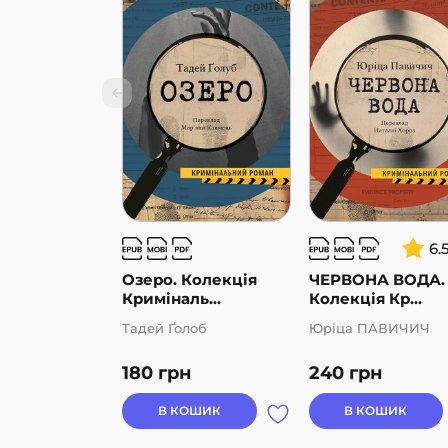
закону, завжди бере гору.
6.
Озеро. Колекція
ЧЕРВОНА ВОДА.
Криміналь...
Колекція Кр...
Тадей Ґолоб
Юріца ПАВИЧИЧ
180
грн
240
грн
В КОШИК
В КОШИК