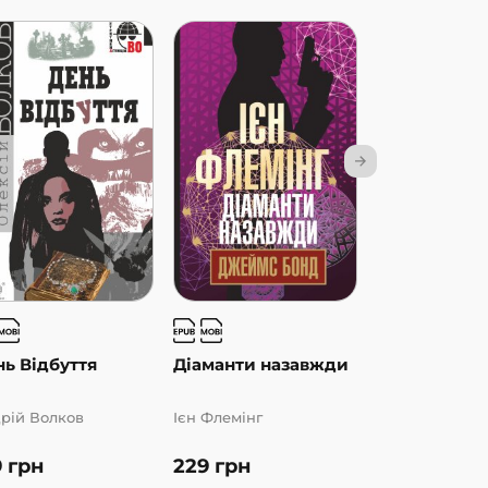
ь Відбуття
Діаманти назавжди
Доктор Ноу
рій Волков
Ієн Флемінг
Ієн Флемінг
9
грн
229
грн
249
грн