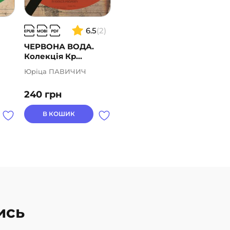
6.5
(2)
ЧЕРВОНА ВОДА.
Колекція Кр...
Юріца ПАВИЧИЧ
240
грн
В КОШИК
ись