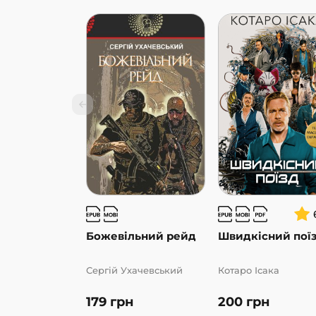
Божевільний рейд
Швидкісний пої
Сергій Ухачевський
Котаро Ісака
179
грн
200
грн