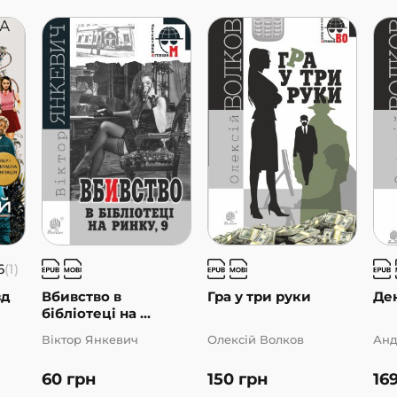
6
(1)
зд
Вбивство в
Гра у три руки
Ден
бібліотеці на ...
Віктор Янкевич
Олексій Волков
Анд
60
грн
150
грн
16