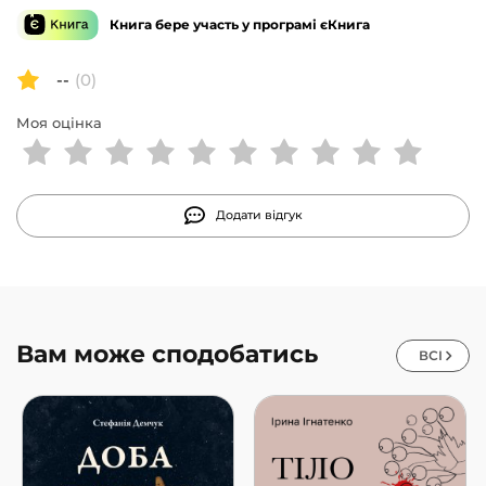
побачити світ по-новому — більшим, повнішим і
Книга бере участь у програмі єКнига
набагато дивовижнішим.
--
(0)
Моя оцінка
Додати відгук
Вам може сподобатись
ВСІ