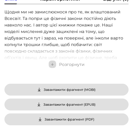
Щодня ми не замислюємося про те, як влаштований
Всесвіт. Та попри це фізичні закони постійно діють
навколо нас. І автор цієї книжки покаже це. Наші
моделі мислення дуже зациклені на тому, що
відбувається тут і зараз, на поверхні, але інколи варто
копнути трошки глибше, щоб побачити: світ
повсюдно складається з законів фізики, фізичних
об’єктів і явищ. Але щоб охопити це фізичне, треба
розвинути межі свого мислення. Нобелівський
Розгорнути
лауреат Френк Вільчек пропонує читачеві просте, але
глибоке дослідження реальності, засноване на
найновіших відкриттях сучасної науки. Автор
досліджує ідеї, які формують наше розуміння
Завантажити фрагмент (
MOBI
)
Всесвіту: час, простір, матерію, енергію, складність і
взаємодоповнюваність. Він розкопує історію
Завантажити фрагмент (
EPUB
)
фундаментальної науки, досліджуючи те, що ми
знаємо, водночас подорожує до обріїв наукового
Завантажити фрагмент (
PDF
)
світу, щоб дати нам уявлення про те, що ми можемо
відкрити незабаром. Завдяки цій книжці ви зможете