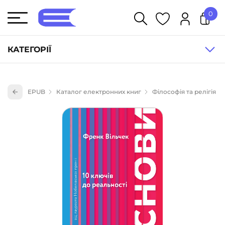
0
У кошику немає товарів.
КАТЕГОРІЇ
Художня література (1854)
EPUB
Каталог електронних книг
Філософія та релігія
Книги для дітей (835)
Книги для підлітків (240)
Науково-популярна література (1015)
Навчальна література та посібники (527)
Енциклопедії, довідники, словники (55)
Подарункові сертифікати (1)