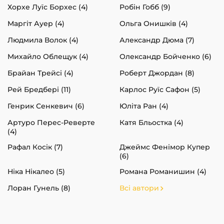
Хорхе Луїс Борхес (4)
Робін Гобб (9)
Маргіт Ауер (4)
Ольга Онишків (4)
Людмила Волок (4)
Александр Дюма (7)
Михайло Облещук (4)
Олександр Бойченко (6)
Брайан Трейсі (4)
Роберт Джордан (8)
Рей Бредбері (11)
Карлос Руїс Сафон (5)
Генрик Сенкевич (6)
Юліта Ран (4)
Артуро Перес-Реверте
Катя Бльостка (4)
(4)
Рафал Косік (7)
Джеймс Фенімор Купер
(6)
Ніка Нікалео (5)
Романа Романишин (4)
Лоран Гунель (8)
Всі автори