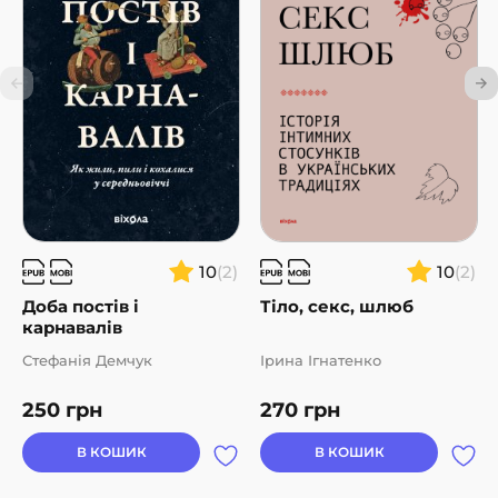
10
(2)
10
(2)
Доба постів і
Тіло, секс, шлюб
карнавалів
Стефанія Демчук
Ірина Ігнатенко
250
грн
270
грн
В КОШИК
В КОШИК