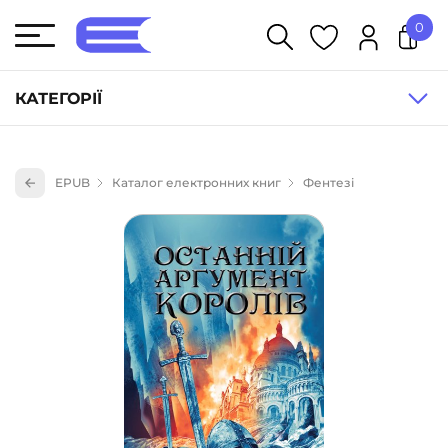
0
У кошику немає товарів.
КАТЕГОРІЇ
Художня література (1854)
EPUB
Каталог електронних книг
Фентезі
Книги для дітей (835)
Книги для підлітків (240)
Науково-популярна література (1015)
Навчальна література та посібники (527)
Енциклопедії, довідники, словники (55)
Подарункові сертифікати (1)