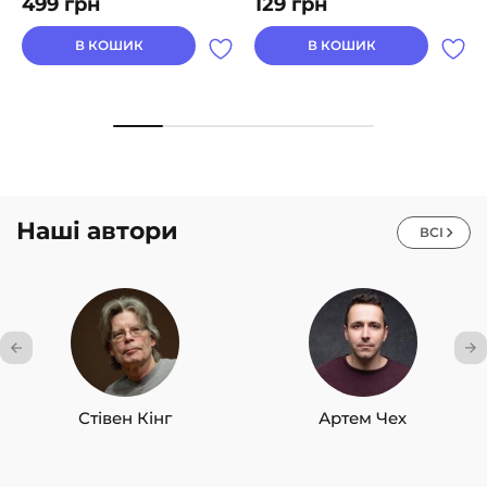
499
грн
129
грн
В КОШИК
В КОШИК
Наші автори
ВСІ
Стівен Кінг
Артем Чех