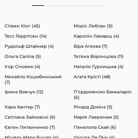
Стівен Кінг (45)
Моріс Леблан (9)
Тесс Ґеррітсен (14)
Каролін Ламарш (4)
Рудольф Штайнер (4)
Віра Агеєва (7)
Ольга Саліпа (5)
Тетяна Воронцова (11)
Ігор Січовик (4)
Наталія Гурницька (4)
Михайло Коцюбинський
Аґата Крісті (48)
(7)
Ірина Вовчук (12)
П’єрдоменіко Баккаларіо
(6)
Кара Хантер (7)
Річард Докінз (5)
Світлана Зайковскі (6)
Марія Лавренюк (5)
Євген Литвиненко (7)
Пенелопа Скай (6)
Мішель Марк Бушар (4)
Урсула Ле Ґвін (4)