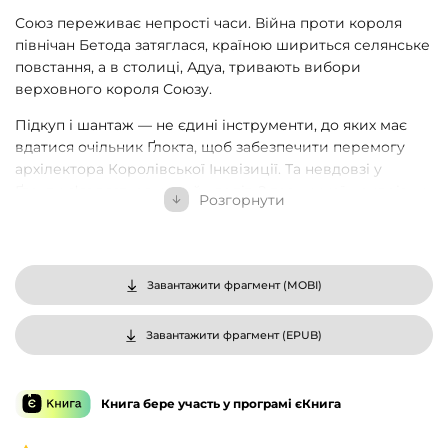
Союз переживає непрості часи. Війна проти короля
північан Бетода затяглася, країною шириться селянське
повстання, а в столиці, Адуа, тривають вибори
верховного короля Союзу.
Підкуп і шантаж — не єдині інструменти, до яких має
вдатися очільник Ґлокта, щоб забезпечити перемогу
архілектора Королівської Інквізиції. Та невдовзі у
Ґлокти з’являється новий клопіт. З таємничої мандрівки
Розгорнути
на край світу повернувся Перший з-поміж магів Баяз, і
в нього на оці є власний претендент на корону.
А тим часом нова загроза насуває на Міддерланд із
Завантажити фрагмент (
MOBI
)
Півдня. Легіони гурків йдуть, щоб поневолити Союз і
насадити владу свого імператора. Є поміж них і
пожирачі, лихі прислужники пророка Калула, які
Завантажити фрагмент (
EPUB
)
полюють на Першого з-поміж магів. Здолати таких
суперників непросто, однак Баяз має план…
Книга бере участь у програмі єКнига