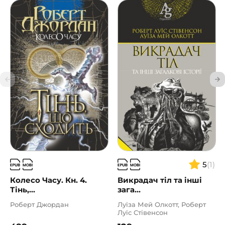
5
(1)
Колесо Часу. Кн. 4.
Викрадач тіл та інші
Тінь,...
зага...
Роберт Джордан
Луїза Мей Олкотт, Роберт
Луїс Стівенсон