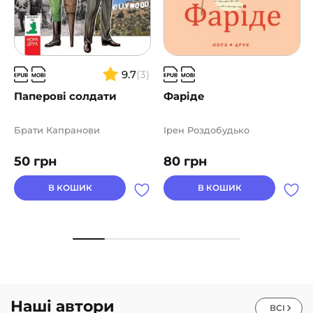
9.7
(3)
Паперові солдати
Фаріде
Брати Капранови
Ірен Роздобудько
50
грн
80
грн
В КОШИК
В КОШИК
Наші автори
ВСІ