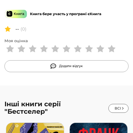
Книга бере участь у програмі єКнига
--
(0)
Моя оцінка
Додати відгук
Інші книги серії
ВСІ
"Бестселер"