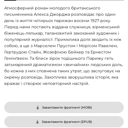
Атмосферний роман молодого британського
письменника Алекса Джорджа розповідає про один
день із життя чотирьох парижан восени 1927 року.
Перед нами постають віддана служниця, вірменський
біженець-лялькар, талановитий закоханий художник і
популярний журналіст. Примхлива доля зводить їх між
собою, а ще з Марселем Прустом і Морісом Равелем,
Гертрудою Стайн, Жозефіною Бейкер та Ернестом
Гемінґвеєм. Та блиск зірок тодішнього Парижу геть
затьмарений драматизмом «звичайних» людських доль,
бо кожна з них сповнена таких утрат, що заслуговує на
окрему розповідь. Захоплива зворушлива історія, яка
вражає і створює неповторний настрій.
Завантажити фрагмент (
MOBI
)
Завантажити фрагмент (
EPUB
)