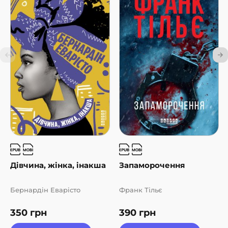
Дівчина, жінка, інакша
Запаморочення
Бернардін Еварісто
Франк Тільє
350
грн
390
грн