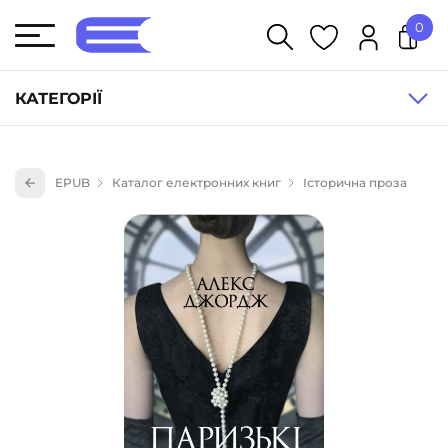
0
У кошику немає товарів.
КАТЕГОРІЇ
Художня література (1854)
EPUB
Каталог електронних книг
Історична проза
Книги для дітей (835)
Книги для підлітків (240)
Науково-популярна література (1015)
Навчальна література та посібники (527)
Енциклопедії, довідники, словники (55)
Подарункові сертифікати (1)