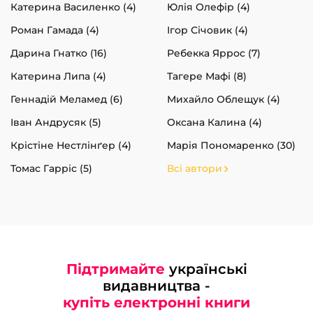
Катерина Василенко (4)
Юлія Олефір (4)
Роман Гамада (4)
Ігор Січовик (4)
Дарина Гнатко (16)
Ребекка Яррос (7)
Катерина Липа (4)
Тагере Мафі (8)
Геннадій Меламед (6)
Михайло Облещук (4)
Іван Андрусяк (5)
Оксана Калина (4)
Крістіне Нестлінґер (4)
Марія Пономаренко (30)
Томас Гарріс (5)
Всі автори
Підтримайте
українські
видавництва -
купіть електронні книги