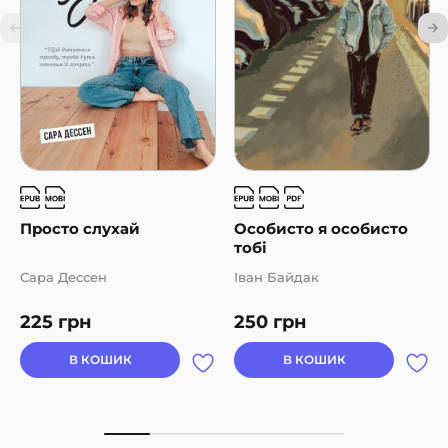
Просто слухай
Особисто я особисто
тобі
Сара Дессен
Іван Байдак
225
грн
250
грн
В КОШИК
В КОШИК