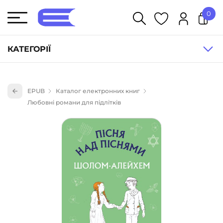
0
У кошику немає товарів.
КАТЕГОРІЇ
Художня література (1854)
EPUB
Каталог електронних книг
Книги для дітей (836)
Любовні романи для підлітків
Книги для підлітків (240)
Науково-популярна література (1015)
Навчальна література та посібники (527)
Енциклопедії, довідники, словники (55)
Подарункові сертифікати (1)