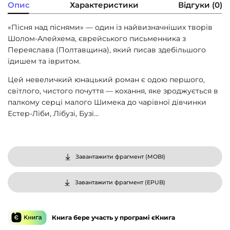
Опис
Характеристики
Відгуки (0)
«Пісня над піснями» — один із найвизначніших творів
Шолом-Алейхема, єврейського письменника з
Переяслава (Полтавщина), який писав здебільшого
їдишем та івритом.
Цей невеличкий юнацький роман є одою першого,
світлого, чистого почуття — кохання, яке зроджується в
палкому серці малого Шимека до чарівної дівчинки
Естер-Ліби, Лібузі, Бузі…
Завантажити фрагмент (
MOBI
)
Завантажити фрагмент (
EPUB
)
Книга бере участь у програмі єКнига