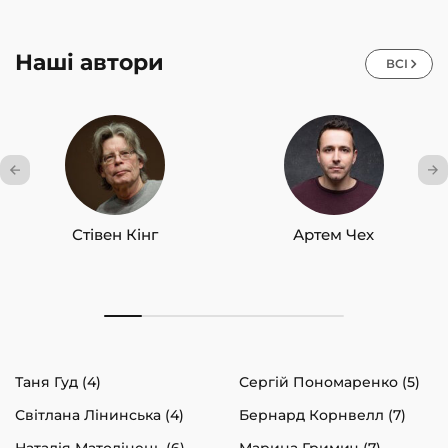
Наші автори
ВСІ
Стівен Кінг
Артем Чех
Таня Гуд (4)
Сергій Пономаренко (5)
Світлана Лінинська (4)
Бернард Корнвелл (7)
Наталія Матолінець (6)
Марина Гримич (7)