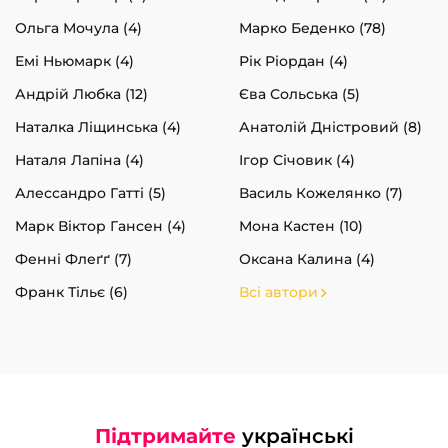
Ольга Мочула (4)
Марко Беденко (78)
Емі Ньюмарк (4)
Рік Ріордан (4)
Андрій Любка (12)
Єва Сольська (5)
Наталка Ліщинська (4)
Анатолій Дністровий (8)
Наталя Лапіна (4)
Ігор Січовик (4)
Алессандро Гатті (5)
Василь Кожелянко (7)
Марк Віктор Гансен (4)
Мона Кастен (10)
Фенні Флеґґ (7)
Оксана Калина (4)
Франк Тільє (6)
Всі автори
Підтримайте
українські