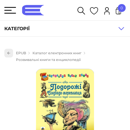
0
У кошику немає товарів.
КАТЕГОРІЇ
Художня література (1854)
EPUB
Каталог електронних книг
Книги для дітей (836)
Розвивальні книги та енциклопедії
Книги для підлітків (240)
Науково-популярна література (1015)
Навчальна література та посібники (527)
Енциклопедії, довідники, словники (55)
Подарункові сертифікати (1)