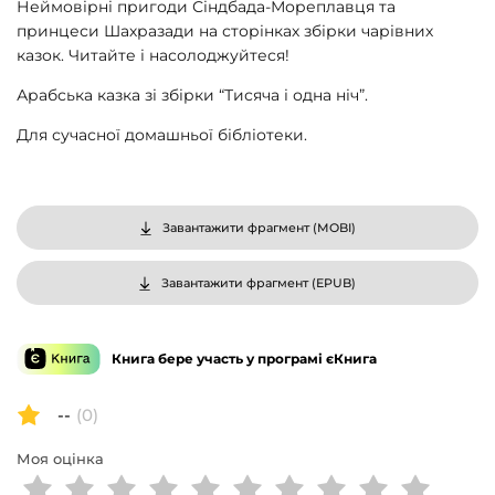
Неймовірні пригоди Сіндбада-Мореплавця та
принцеси Шахразади на сторінках збірки чарівних
казок. Читайте і насолоджуйтеся!
Арабська казка зі збірки “Тисяча і одна ніч”.
Для сучасної домашньої бібліотеки.
Завантажити фрагмент (
MOBI
)
Завантажити фрагмент (
EPUB
)
Книга бере участь у програмі єКнига
--
(0)
Моя оцінка