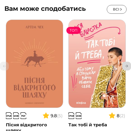
Вам може сподобатись
ВСІ
ТОП
9.8
(5)
8
(2)
Пісня відкритого
Так тобі й треба
шляху