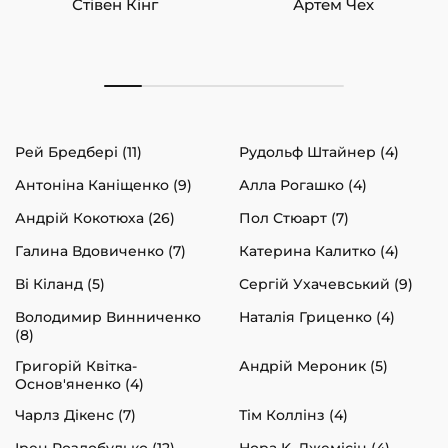
Стівен Кінг
Артем Чех
Рей Бредбері (11)
Рудольф Штайнер (4)
Антоніна Каніщенко (9)
Алла Рогашко (4)
Андрій Кокотюха (26)
Пол Стюарт (7)
Галина Вдовиченко (7)
Катерина Калитко (4)
Ві Кіланд (5)
Сергій Ухачевський (9)
Володимир Винниченко
Наталія Гриценко (4)
(8)
Григорій Квітка-
Андрій Мероник (5)
Основ'яненко (4)
Чарлз Дікенс (7)
Тім Коллінз (4)
Ірен Роздобудько (12)
Нора K. Джемісін (4)