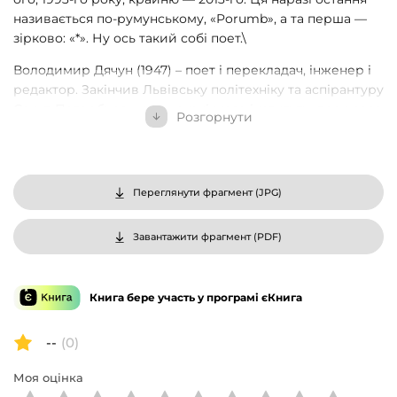
називається по-румунському, «Porumb», а та перша —
зірково: «*». Ну ось такий собі поет.\
Володимир Дячун (1947) – поет і перекладач, інженер і
редактор. Закінчив Львівську політехніку та аспірантуру
Санкт-Петербурзького механічного інституту, працював
Розгорнути
конструктором-машинобудівником у Львові та в
Тернополі. Дебютував 1973 року як поет, видав більше
десяти книжок. Член Спілки письменників України з
2001 року. У 1998—2002 рр. працював у Кракові. Це
Переглянути фрагмент (
JPG
)
знайшло свій «відбиток» у кількох книгах, зокрема у
книжці «Краківські сезони камеральні».
Завантажити фрагмент (
PDF
)
Книга бере участь у програмі єКнига
--
(0)
Моя оцінка