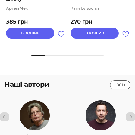
Артем Чех
Катя Бльостка
385
грн
270
грн
В КОШИК
В КОШИК
Наші автори
ВСІ