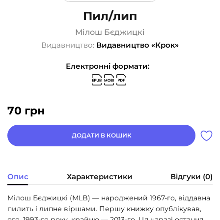
Пил/лип
Мілош Бєджицкі
Видавництво:
Видавництво «Крок»
Електронні формати:
70
грн
ДОДАТИ В КОШИК
Опис
Характеристики
Відгуки (0)
Мілош Бєджицкі (MLB) — народжений 1967-го, віддавна
пилить і липне віршами. Першу книжку опублікував,
ого, 1993-го року, крайню — 2013-го. Ця наразі остання