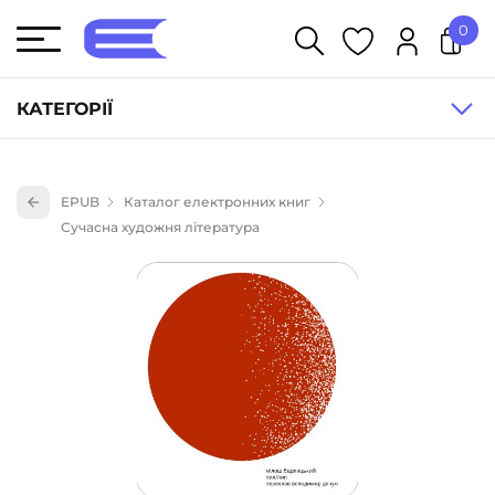
0
У кошику немає товарів.
КАТЕГОРІЇ
Художня література (1854)
EPUB
Каталог електронних книг
Книги для дітей (836)
Сучасна художня література
Книги для підлітків (240)
Науково-популярна література (1015)
Навчальна література та посібники (527)
Енциклопедії, довідники, словники (55)
Подарункові сертифікати (1)