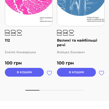
112
Великі та найбільші
речі
Eмілія Конверська
Войцех Бонович
100
грн
100
грн
В КОШИК
В КОШИК