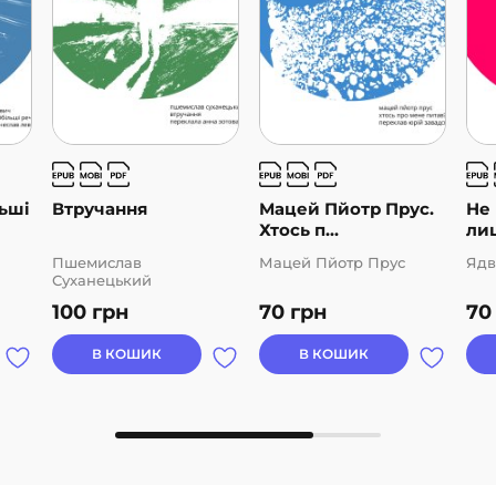
льші
Втручання
Мацей Пйотр Прус.
Не 
Хтось п...
лиш
Пшемислав
Мацей Пйотр Прус
Ядв
Суханецький
100
грн
70
грн
7
В КОШИК
В КОШИК