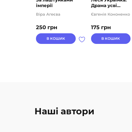
імперії
Драма усві...
Віра Агеєва
Євгенія Кононенко
250
грн
175
грн
В КОШИК
В КОШИК
Наші автори