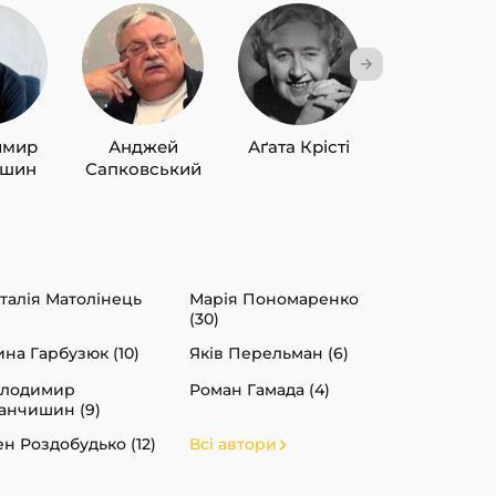
имир
Анджей
Аґата Крісті
Лю Цисін
ишин
Сапковський
талія Матолінець
Марія Пономаренко
(30)
ина Гарбузюк (10)
Яків Перельман (6)
олодимир
Роман Гамада (4)
анчишин (9)
ен Роздобудько (12)
Всі автори