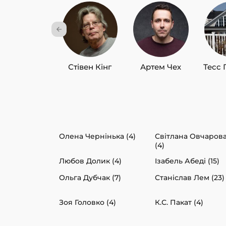
Стівен Кінг
Артем Чех
Тесс 
Олена Чернінька (4)
Світлана Овчаров
(4)
Любов Долик (4)
Ізабель Абеді (15)
Ольга Дубчак (7)
Станіслав Лем (23)
Зоя Головко (4)
К.С. Пакат (4)