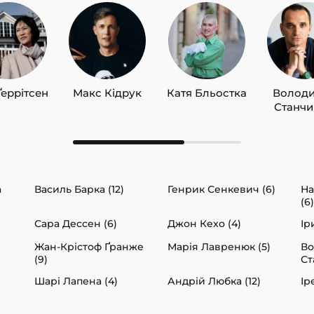
Ґеррітсен
Макс Кідрук
Катя Бльостка
Волод
Станч
а
Василь Барка (12)
Генрик Сенкевич (6)
На
(6)
Сара Дессен (6)
Джон Кехо (4)
Ір
Жан-Крістоф Ґранже
Марія Лавренюк (5)
В
(9)
Ст
Шарі Лапена (4)
Андрій Любка (12)
Ір