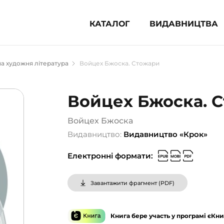
КАТАЛОГ
ВИДАВНИЦТВА
ня література (1854)
а художня література
Войцех Бжоска. Стожари
 для дітей (835)
 для підлітків (240)
Войцех Бжоска. 
во-популярна література (1015)
альна література та посібники
Войцех Бжоска
Видавництво:
Видавництво «Крок»
клопедії, довідники, словники
Електронні формати:
ункові сертифікати (1)
Завантажити фрагмент (
PDF
)
Книга бере участь у програмі єКни