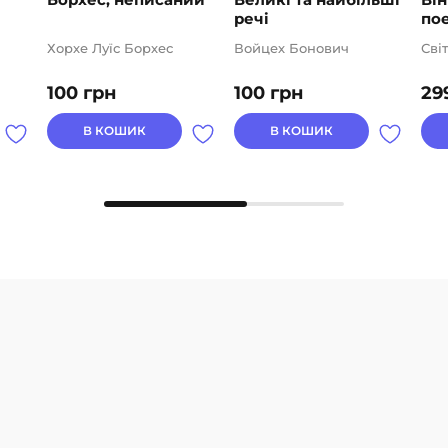
речі
пое
Хорхе Луїс Борхес
Войцех Бонович
Сві
100
грн
100
грн
29
В КОШИК
В КОШИК