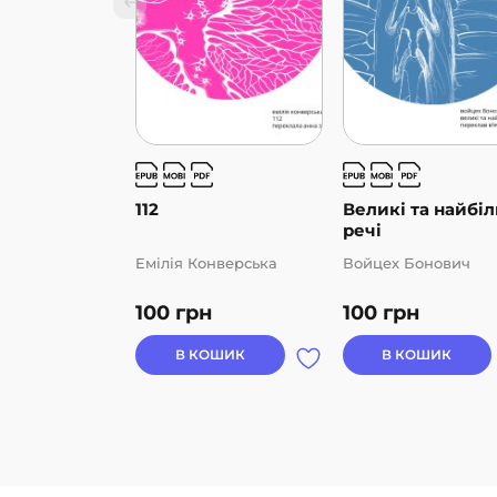
112
Великі та найбі
речі
Eмілія Конверська
Войцех Бонович
100
грн
100
грн
В КОШИК
В КОШИК