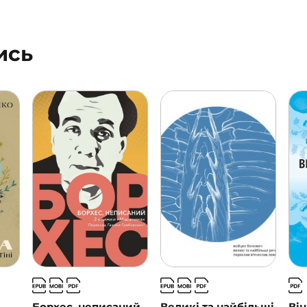
ись
Борхес, неписаний
Великі та найбільші
Він