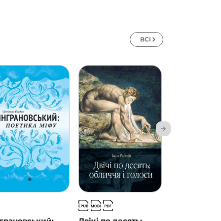
ВСІ
грановський:
Двічі по десять:
За лаштунк