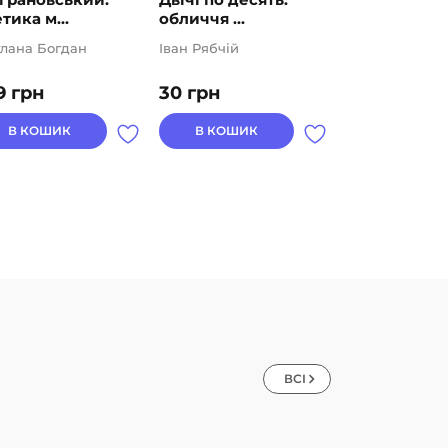
тика м...
обличчя ...
імперії
тлана Богдан
Іван Рябчій
Віра Агеєва
9
грн
30
грн
256
грн
В КОШИК
В КОШИК
В КОШИК
ВСІ