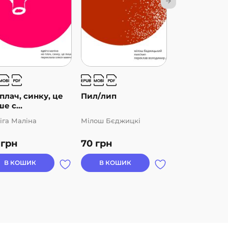
плач, синку, це
Пил/лип
Синя мить
е с...
іга Маліна
Мілош Бєджицкі
Яніна Осевськ
0
грн
70
грн
70
грн
В КОШИК
В КОШИК
В КОШИК