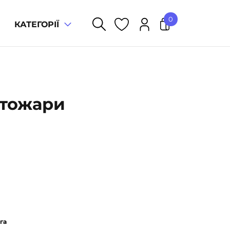
0
КАТЕГОРІЇ
У кошику немає товарів.
Стожари
га