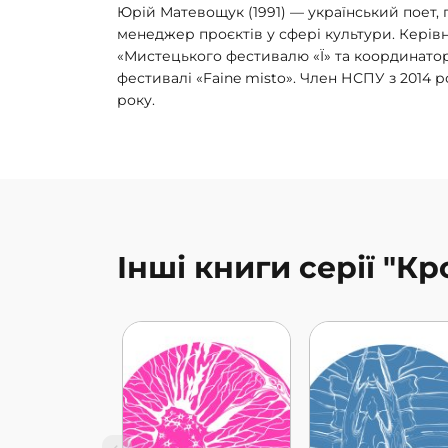
Юрій Матевощук (1991) — український поет, 
менеджер проєктів у сфері культури. Кері
«Мистецького фестивалю «Ї» та координатор
фестивалі «Faine misto». Член НСПУ з 2014 р
року.
Інші книги серії "Кр