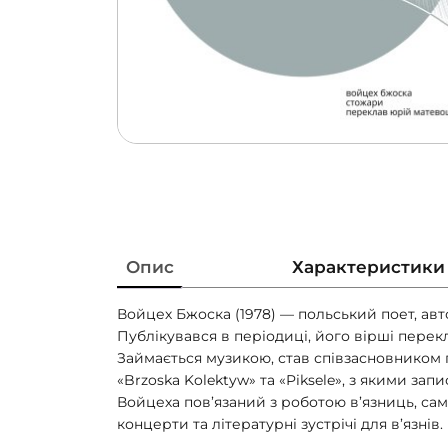
Опис
Характеристики
Войцех Бжоска (1978) — польський поет, ав
Публікувався в періодиці, його вірші перек
Займається музикою, став співзасновником гу
«Brzoska Kolektyw» та «Piksele», з якими зап
Войцеха пов’язаний з роботою в’язниць, сам
концерти та літературні зустрічі для в’язнів