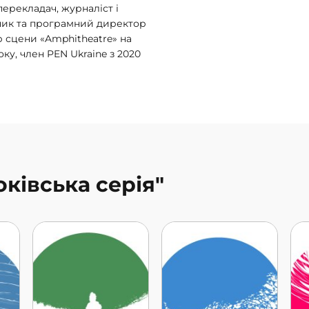
перекладач, журналіст і
вник та програмний директор
 сцени «Amphitheatre» на
оку, член PEN Ukraine з 2020
оківська серія"