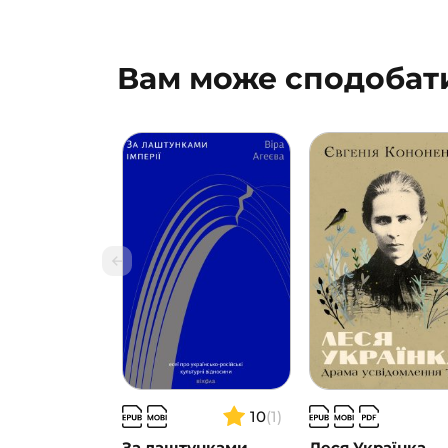
Вам може сподобат
10
(1)
За лаштунками
Леся Українка.