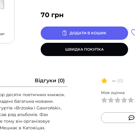
70
грн
ДОДАТИ В КОШИК
ШВИДКА ПОКУПКА
Відгуки (0)
--
(0)
Моя оцінка
тор десяти поетичних книжок.
ладені багатьма мовами.
ртів «Brzoska i Gawroński»,
исав ряд альбомів. Фах
е тому він організовує
. Мешкає в Катовіцах.