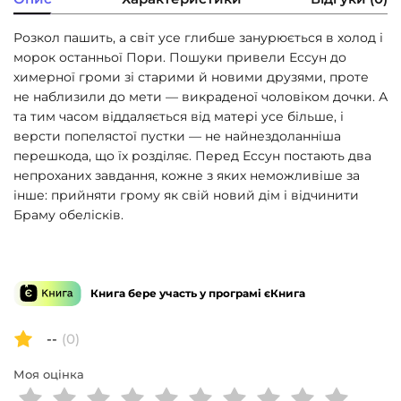
Розкол пашить, а світ усе глибше занурюється в холод і
морок останньої Пори. Пошуки привели Ессун до
химерної громи зі старими й новими друзями, проте
не наблизили до мети — викраденої чоловіком дочки. А
та тим часом віддаляється від матері усе більше, і
версти попелястої пустки — не найнездоланніша
перешкода, що їх розділяє. Перед Ессун постають два
непроханих завдання, кожне з яких неможливіше за
інше: прийняти грому як свій новий дім і відчинити
Браму обелісків.
Книга бере участь у програмі єКнига
--
(0)
Моя оцінка