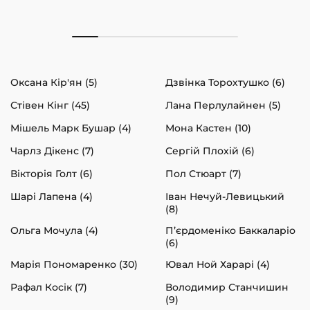
Оксана Кір'ян (5)
Дзвінка Торохтушко (6)
Стівен Кінг (45)
Лана Перлулайнен (5)
Мішель Марк Бушар (4)
Мона Кастен (10)
Чарлз Дікенс (7)
Сергій Плохій (6)
Вікторія Голт (6)
Пол Стюарт (7)
Шарі Лапена (4)
Іван Нечуй-Левицький
(8)
Ольга Мочула (4)
П’єрдоменіко Баккаларіо
(6)
Марія Пономаренко (30)
Ювал Ной Харарі (4)
Рафал Косік (7)
Володимир Станчишин
(9)