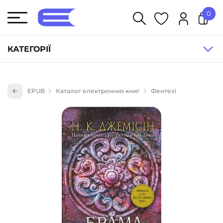
0
У кошику немає товарів.
КАТЕГОРІЇ
Художня література (1854)
EPUB
Каталог електронних книг
Фентезі
Книги для дітей (836)
Книги для підлітків (240)
Науково-популярна література (1015)
Навчальна література та посібники (527)
Енциклопедії, довідники, словники (55)
Подарункові сертифікати (1)