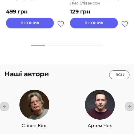
Луїс Стівенсон
499
грн
129
грн
В КОШИК
В КОШИК
Наші автори
ВСІ
Стівен Кінг
Артем Чех