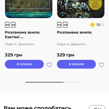
10
(1)
Розламана земля.
Розламана земля.
Кам’яні ...
Нора K. Джемісін
Нора K. Джемісін
329
грн
329
грн
В КОШИК
В КОШИК
Вам може сподобатись
ВСІ