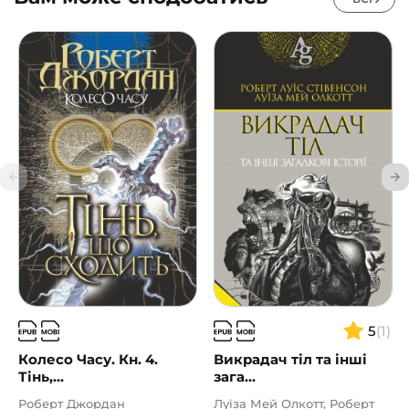
5
(1)
Колесо Часу. Кн. 4.
Викрадач тіл та інші
Тінь,...
зага...
Роберт Джордан
Луїза Мей Олкотт, Роберт