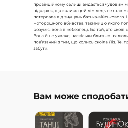
провінційному селищі видається чудовим мі
підозрює, що колись цей дім ледь не став м
потерпала від знущань батька-військового. Ц
моторошного вбивства, таємницю якого пог
розуміє: вона в небезпеці. Бо той, хто скоїв 
Вона й не уявляє, наскільки близько ця люди
пов’язаний з тим, що колись скоїла Ліз. Те,
забути.
Вам може сподобат