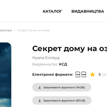
КАТАЛОГ
ВИДАВНИЦТВА
ня література (1854)
трилери
Секрет дому на озері
 для дітей (833)
 для підлітків (240)
Секрет дому на о
во-популярна література (1015)
альна література та посібники
Нуала Еллвуд
Видавництво:
КСД
клопедії, довідники, словники
Електронні формати:
5
(2)
ункові сертифікати (1)
Завантажити фрагмент (
MOBI
)
Завантажити фрагмент (
EPUB
)