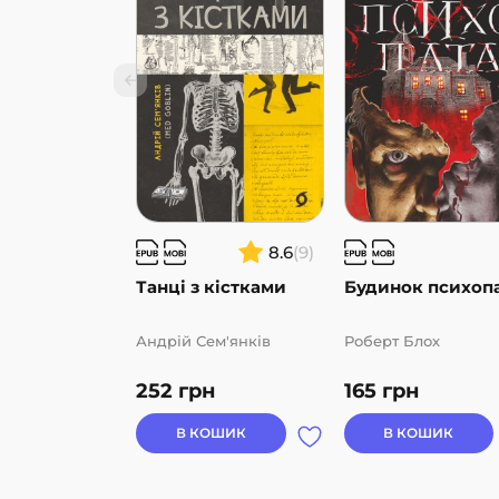
8.6
(9)
Танці з кістками
Будинок психоп
Андрій Сем'янків
Роберт Блох
252
грн
165
грн
В КОШИК
В КОШИК