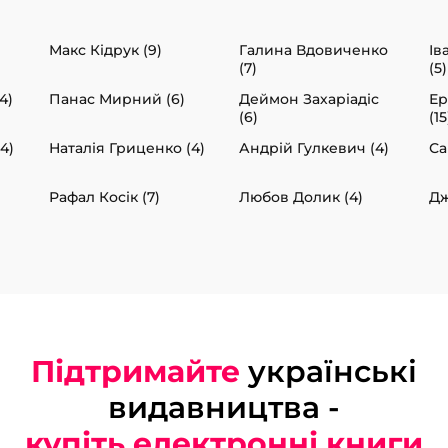
Макс Кідрук (9)
Галина Вдовиченко
Ів
(7)
(5)
4)
Панас Мирний (6)
Деймон Захаріадіс
Ер
(6)
(15
4)
Наталія Гриценко (4)
Андрій Гулкевич (4)
Са
Рафал Косік (7)
Любов Долик (4)
Дж
Підтримайте
українські
видавництва -
купіть електронні книги