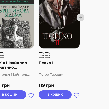
рія Швайдлер –
Психо ІІ
Чорний пав
штино...
ьгельм Майнгольд
Петро Таращук
Єремія Готгел
5
грн
119
грн
106
грн
В КОШИК
В КОШИК
В КОШИК