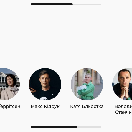
Ґеррітсен
Макс Кідрук
Катя Бльостка
Волод
Станч