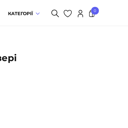
0
КАТЕГОРІЇ
У кошику немає товарів.
зері