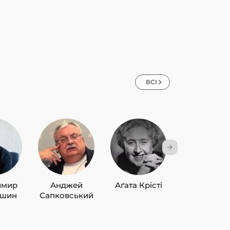
ВСІ
имир
Анджей
Аґата Крісті
Лю Цисін
ишин
Сапковський