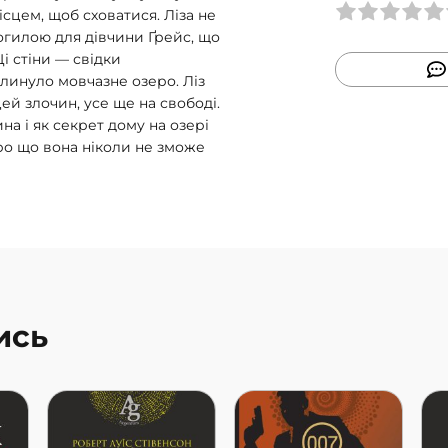
сцем, щоб сховатися. Ліза не
огилою для дівчини Ґрейс, що
і стіни — свідки
линуло мовчазне озеро. Ліз
цей злочин, усе ще на свободі.
на і як секрет дому на озері
 про що вона ніколи не зможе
ись