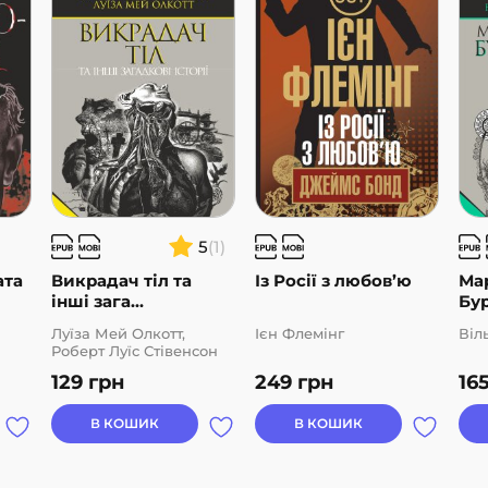
5
(1)
ата
Викрадач тіл та
Із Росії з любов’ю
Ма
інші зага...
Бур
Луїза Мей Олкотт,
Ієн Флемінг
Віл
Роберт Луїс Стівенсон
129
грн
249
грн
16
В КОШИК
В КОШИК