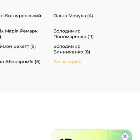
ан Котляревський
Ольга Мочула (4)
іх Марія Ремарк
Володимир
)
Пономаренко (11)
ймон Бекетт (5)
Володимир
Винниченко (8)
о Аберкромбі (6)
Всі автори
×