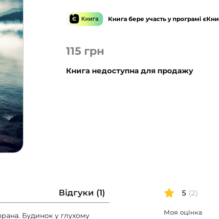
Книга бере участь у програмі єКни
115
грн
Книга недоступна для продажу
Відгуки (1)
5
(2)
Моя оцінка
ирана. Будинок у глухому