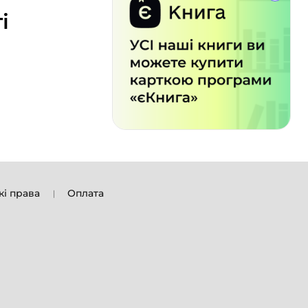
і
кі права
Оплата