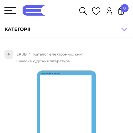
0
У кошику немає товарів.
КАТЕГОРІЇ
Художня література (1854)
EPUB
Каталог електронних книг
Книги для дітей (836)
Сучасна художня література
Книги для підлітків (240)
Науково-популярна література (1015)
Навчальна література та посібники (527)
Енциклопедії, довідники, словники (55)
Подарункові сертифікати (1)