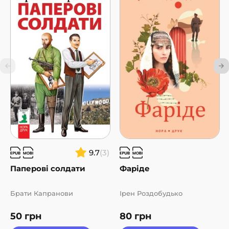
9.7
(3)
Паперові солдати
Фаріде
Брати Капранови
Ірен Роздобудько
50
грн
80
грн