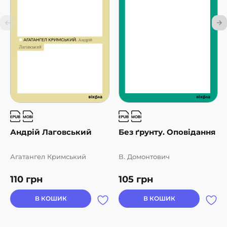
Кожен текст супроводжується ключами для прочитання
від українських літературознавців. Вони розкажуть, на
що варто звернути увагу, і допоможуть подивитися на
тексти українських класиків по-новому.
Андрій Лаговський
Без ґрунту. Оповідання
Агатангел Кримський
В. Домонтович
110
грн
105
грн
В КОШИК
В КОШИК