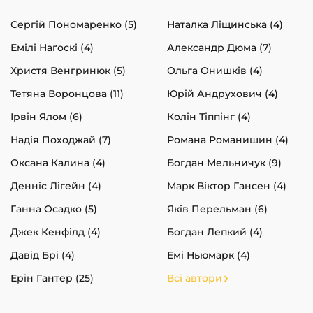
Сергій Пономаренко (5)
Наталка Ліщинська (4)
Емілі Наґоскі (4)
Александр Дюма (7)
Христя Венгринюк (5)
Ольга Онишків (4)
Тетяна Воронцова (11)
Юрій Андрухович (4)
Ірвін Ялом (6)
Колін Тіппінг (4)
Надія Походжай (7)
Романа Романишин (4)
Оксана Калина (4)
Богдан Мельничук (9)
Денніс Лігейн (4)
Марк Віктор Гансен (4)
Ганна Осадко (5)
Яків Перельман (6)
Джек Кенфілд (4)
Богдан Лепкий (4)
Давід Брі (4)
Емі Ньюмарк (4)
Ерін Гантер (25)
Всі автори