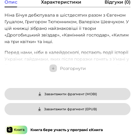
Опис
Характеристики
Відгуки (0)
Ніна Бічуя дебютувала в шістдесятих разом з Євгеном
Гуцалом, Григором Тютюнником, Валерієм Шевчуком. У
цій книжці зібрано найзнаковіші її твори
«Дрогобицький звіздар», «Камінний господар», «Килим
на три квітки» та інші.
Перед нами, ніби в калейдоскопі, постають події історії
України: гайдамаки, яких після поразки гонять з Умані у
Львів, правління князя Данила Галицького, життя Лесі
Розгорнути
Українки, смерть Сталіна. Але у фокусі письменниці не
стільки історичне тло, скільки питання: що відчувають
люди, які живуть у той період, як ці історичні події
впливають на них і як людина бачить себе в історії? Чи
Завантажити фрагмент (
MOBI
)
залишається страх перед тираном, коли сам він гине?
Якою могла бути Леся Українка? Зрештою, як
Завантажити фрагмент (
EPUB
)
відкривається письменник чи письменниця, дістаючи з
пам’яті болючі спогади свого життя?
Так історичні сюжети переплітаються з простими
Книга бере участь у програмі єКнига