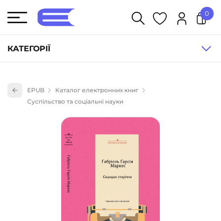
0
У кошику немає товарів.
КАТЕГОРІЇ
Художня література (1854)
EPUB
Каталог електронних книг
Книги для дітей (835)
Суспільство та соціальні науки
Книги для підлітків (240)
Науково-популярна література (1015)
Навчальна література та посібники (527)
Енциклопедії, довідники, словники (55)
Подарункові сертифікати (1)