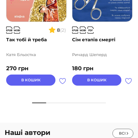
8
(2)
Так тобі й треба
Сім етапів смерті
Катя Бльостка
Ричард Шеперд
270
грн
180
грн
В КОШИК
В КОШИК
Наші автори
ВСІ