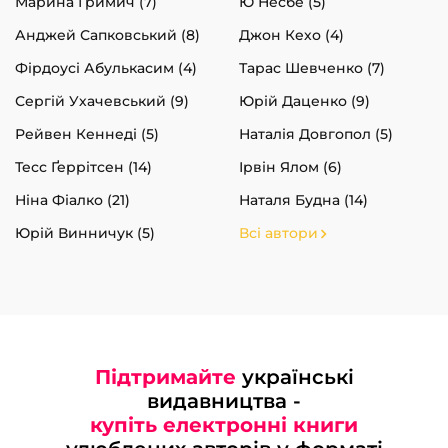
Марина Гримич (7)
Ю Несбе (5)
Анджей Сапковський (8)
Джон Кехо (4)
Фірдоусі Абулькасим (4)
Тарас Шевченко (7)
Сергій Ухачевський (9)
Юрій Даценко (9)
Рейвен Кеннеді (5)
Наталія Довгопол (5)
Тесс Ґеррітсен (14)
Ірвін Ялом (6)
Ніна Фіалко (21)
Наталя Будна (14)
Юрій Винничук (5)
Всі автори
Підтримайте
українські
видавництва -
купіть електронні книги