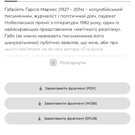
Ґабріель Ґарсія Маркес (1927 – 2014) – колумбійський
письменник, журналіст і політичний діяч, лауреат
Нобелівської премії з літератури 1982 року, один із
найяскравіших представників «магічного реалізму».
Ґабо (як ніжно називають письменника його
шанувальники) публічно заявляв, що хоче, аби про
нього пам’ятали не як про автора «Ста років
самотності» і лауреата відомих літературних премій, а
як про репортера: «Я народився журналістом і нині
Розгорнути
почуваюся ним більше, ніж будь-коли. Це увійшло в
мою кров». Допоможе виконати цю волю письменника
книжка «Скандал сторіччя» (2018) – збірка його газетних
репортажів і колонок. Тематика п’ятдесяти текстів
Завантажити фрагмент (
PDF
)
«Скандалу…» багатосяжна: від політичних переворотів
до «особистого Гемінґвея» Маркеса і перукаря
Завантажити фрагмент (
MOBI
)
президента, від літературщини, привидів минулого й
майбутнього та розповіді про те, як пишуть романи і до
Завантажити фрагмент (
EPUB
)
інсайтів, феномену телепатії й таємниці містичної
історії, якій він, один із найвизначніших письменників