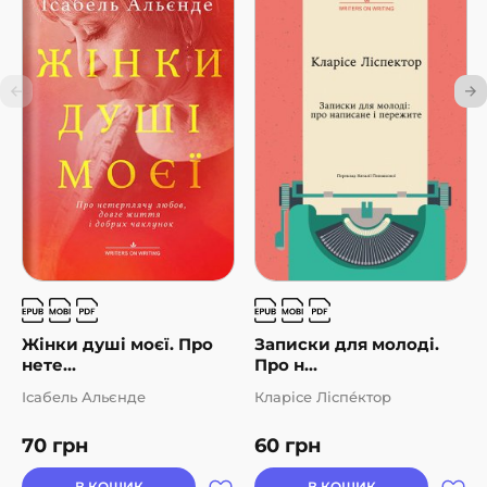
Жінки душі моєї. Про
Записки для молоді.
нете...
Про н...
Ісабель Альєнде
Кларісе Ліспéктор
70
грн
60
грн
В КОШИК
В КОШИК