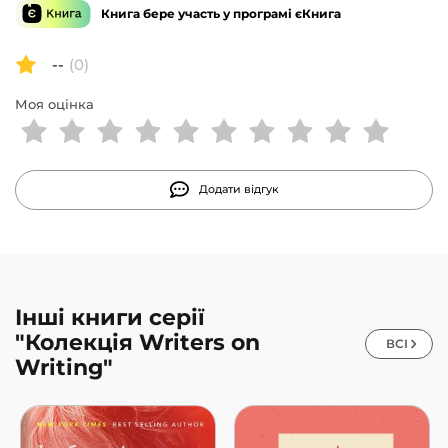
Латинської Америки, не зміг дати назви.
Книга бере участь у програмі єКнига
--
(0)
Моя оцінка
Додати відгук
Інші книги серії
"Колекція Writers on
ВСІ
Writing"