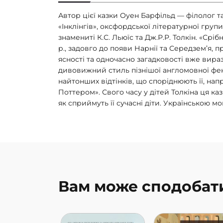
Автор цієї казки Оуен Барфільд — філолог т
«Інклінгів», оксфордської літературної групи
знамениті К.С. Льюїс та Дж.Р.Р. Толкін. «Срі
р., задовго до появи Нарнії та Середзем’я, про
ясності та одночасно загадковості вже вира
дивовижний стиль пізнішої англомовної фен
найтонших відтінків, що споріднюють її, нап
Поттером». Свого часу у дітей Толкіна ця каз
як сприймуть її сучасні діти. Українською м
Вам може сподобат