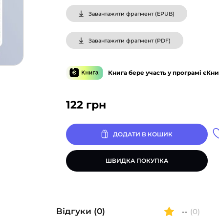
Завантажити фрагмент (
EPUB
)
Завантажити фрагмент (
PDF
)
Книга бере участь у програмі єКни
122
грн
ДОДАТИ В КОШИК
ШВИДКА ПОКУПКА
Відгуки (0)
--
(0)