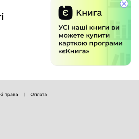
×
і
кі права
Оплата