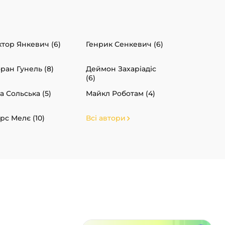
ктор Янкевич (6)
Генрик Сенкевич (6)
ран Гунель (8)
Деймон Захаріадіс
(6)
а Сольська (5)
Майкл Роботам (4)
рс Мелє (10)
Всі автори