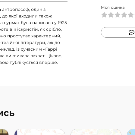
Моя оцінка
а антропософ, один з
, до якої входили також
бна сурма» була написана у 1925
те в її іскристій, як срібло,
зно проступає характерний,
тезійної літератури, аж до
риклад, із сучасним «Гаррі
ка викликала захват. Цікаво,
овою публікується вперше.
ись