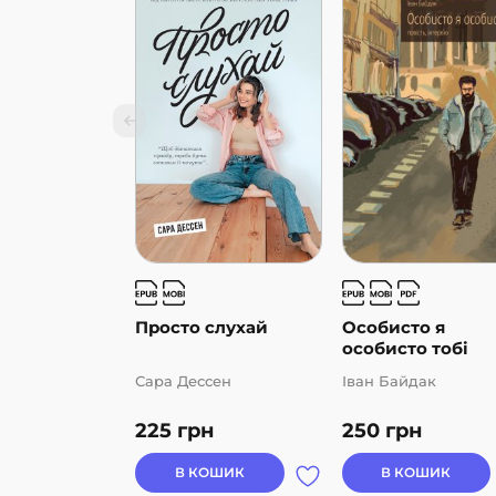
Просто слухай
Особисто я
особисто тобі
Сара Дессен
Іван Байдак
225
грн
250
грн
В КОШИК
В КОШИК