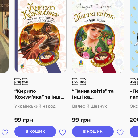
“Кирило
“Панна квітів” та
«Пе
Кожум’яка” та інш...
інші ка...
лап
Український народ
Валерій Шевчук
Окс
99
грн
99
грн
20
В КОШИК
В КОШИК