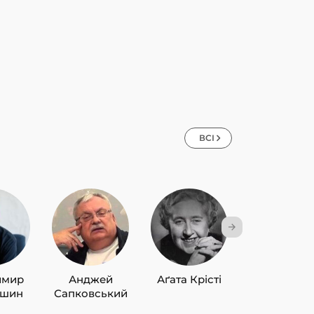
ВСІ
имир
Анджей
Аґата Крісті
Лю Цисін
ишин
Сапковський