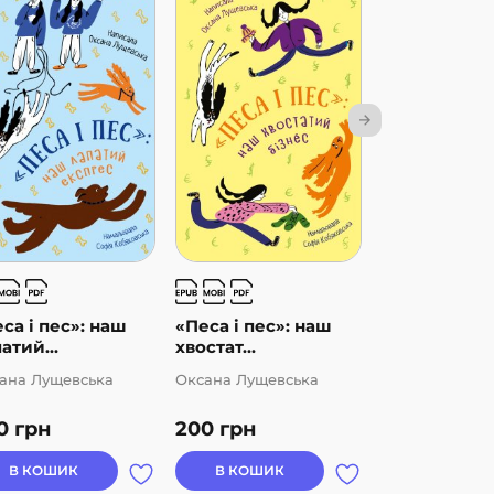
са і пес»: наш
«Песа і пес»: наш
3 – Читаю
атий...
хвостат...
самостійно. 
ана Лущевська
Оксана Лущевська
Григорій Фаль
0
грн
200
грн
66
грн
В КОШИК
В КОШИК
В КОШИК