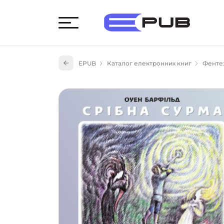
Худож
EPUB
Каталог електронних книг
Фенте
Книги
Книги
Науко
Навч
(527)
Енци
(55)
Подар