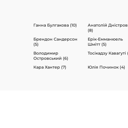
Ганна Булгакова (10)
Анатолій Дністро
(8)
Брендон Сандерсон
Ерік-Емманюель
(5)
Шмітт (5)
Володимир
Тосікадзу Кавагуті 
Островський (6)
Кара Хантер (7)
Юлія Починок (4)