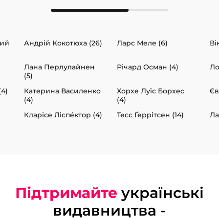
вий
Андрій Кокотюха (26)
Ларс Меле (6)
Ві
Лана Перлулайнен
Річард Осман (4)
Ло
(5)
(4)
Катерина Василенко
Хорхе Луїс Борхес
Єв
(4)
(4)
Кларісе Ліспéктор (4)
Тесс Ґеррітсен (14)
Ла
Підтримайте
українські
видавництва -