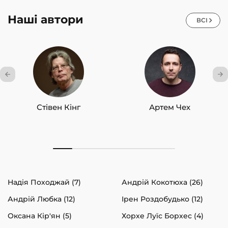
Наші автори
ВСІ
Стівен Кінг
Артем Чех
Надія Походжай (7)
Андрій Кокотюха (26)
Андрій Любка (12)
Ірен Роздобудько (12)
Оксана Кір'ян (5)
Хорхе Луїс Борхес (4)