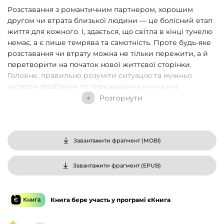
Розставання з романтичним партнером, хорошим
другом чи втрата близької людини — це болісний етап
життя для кожного. І, здається, що світла в кінці тунелю
немає, а є лише темрява та самотність. Проте будь-яке
розставання чи втрату можна не тільки пережити, а й
перетворити на початок нової життєвої сторінки.
Головне, правильно розуміти ситуацію та мужньо
зустріти проблеми та переживання віч-на-віч.
Розгорнути
Прочитавши цю книжку, ви:
Навчитеся керувати гнівом через біль втрати та
розчарування
Завантажити фрагмент (
MOBI
)
Зрозумієте, чому вас покинули, і переконаєтеся,
Завантажити фрагмент (
EPUB
)
чи причина дійсно у вас
Напишете прощального листа минулому
Книга бере участь у програмі єКнига
Відпустите образи