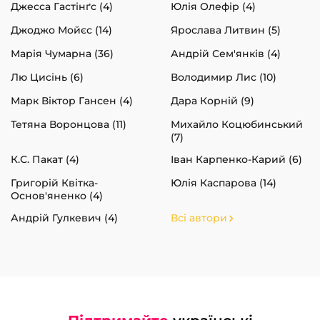
Джесса Гастінґс (4)
Юлія Олефір (4)
Джоджо Мойєс (14)
Ярослава Литвин (5)
Марія Чумарна (36)
Андрій Сем'янків (4)
Лю Цисінь (6)
Володимир Лис (10)
Марк Віктор Гансен (4)
Дара Корній (9)
Тетяна Воронцова (11)
Михайло Коцюбинський
(7)
К.С. Пакат (4)
Іван Карпенко-Карий (6)
Григорій Квітка-
Юлія Каспарова (14)
Основ'яненко (4)
Андрій Гулкевич (4)
Всі автори