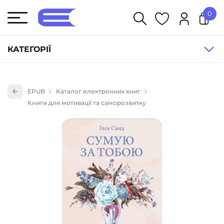
0
У кошику немає товарів.
КАТЕГОРІЇ
Художня література (1854)
EPUB
Каталог електронних книг
Книги для дітей (836)
Книги для мотивації та саморозвитку
Книги для підлітків (240)
Науково-популярна література (1015)
Навчальна література та посібники (527)
Енциклопедії, довідники, словники (55)
Подарункові сертифікати (1)