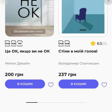
6.5
(6)
Це ОК, якщо ви не ОК
Стіни в моїй голові
Меґан Девайн
Володимир Станчишин
200
грн
237
грн
В КОШИК
В КОШИК