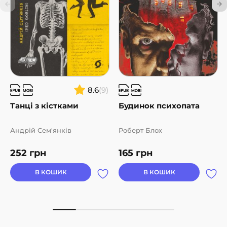
8.6
(9)
Танці з кістками
Будинок психопата
Андрій Сем'янків
Роберт Блох
252
грн
165
грн
В КОШИК
В КОШИК