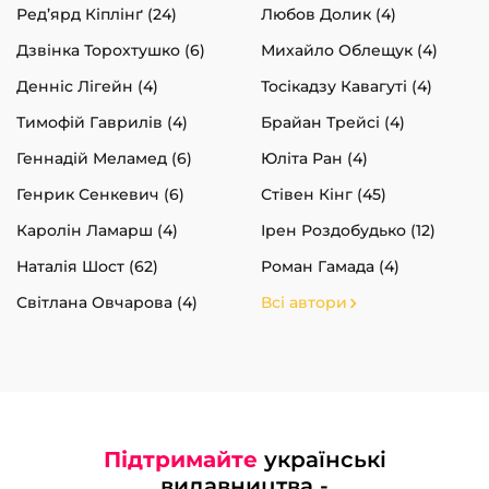
Ред’ярд Кіплінґ (24)
Любов Долик (4)
Дзвінка Торохтушко (6)
Михайло Облещук (4)
Денніс Лігейн (4)
Тосікадзу Кавагуті (4)
Тимофій Гаврилів (4)
Брайан Трейсі (4)
Геннадій Меламед (6)
Юліта Ран (4)
Генрик Сенкевич (6)
Стівен Кінг (45)
Каролін Ламарш (4)
Ірен Роздобудько (12)
Наталія Шост (62)
Роман Гамада (4)
Світлана Овчарова (4)
Всі автори
Підтримайте
українські
видавництва -