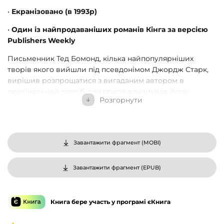
•
Екранізовано (в 1993р)
•
Один із найпродаваніших романів Кінга за версією
Publishers Weekly
Письменник Тед Бомонд, кілька найпопулярніших
творів якого вийшли під псевдонімом Джордж Старк,
вирішив розпрощатися з вигаданим автором в
оригінальний спосіб: для преси влаштував йому
Розгорнути
символічне «поховання». Так було треба, щоб оминути
одну халепу. Утім, зовсім скоро Тед опиняється в
жахливому становищі: у містечку Касл-Рок відбувається
жорстоке вбивство, і на місці злочину знаходять
Завантажити фрагмент (
MOBI
)
відбитки Тедових пальців. Опісля хтось жорстоко
вбиває ще кількох людей, які так чи інакше причетні до
«смерті» Джорджа Старка. Тед стверджує, що нікого не
Завантажити фрагмент (
EPUB
)
вбивав, і переконаний: це справа рук того, кого він
«поховав». Та хіба це можливо? Як людина, якої ніколи
не існувало, може чинити зло? І хто насправді стоїть за
Книга бере участь у програмі єКнига
смертями невинних: письменник чи його темне альтер
еґо?