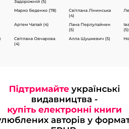
Задорожній (5)
Марко Беденко (78)
Світлана Лінинська
Ле
(4)
Артем Чапай (4)
Лана Перлулайнен
Ів
(5)
(5)
)
Світлана Овчарова
Алла Шушкевич (5)
Но
(4)
Підтримайте
українські
видавництва -
купіть електронні книги
улюблених авторів у формат