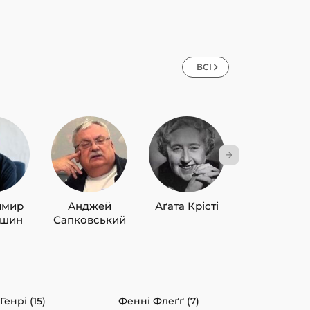
ВСІ
имир
Анджей
Аґата Крісті
Лю Цисін
ишин
Сапковський
 Генрі (15)
Фенні Флеґґ (7)