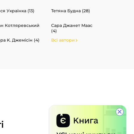
ся Українка (13)
Тетяна Будна (28)
ан Котляревський
Сара Джанет Маас
(4)
ра K. Джемісін (4)
Всі автори
×
і