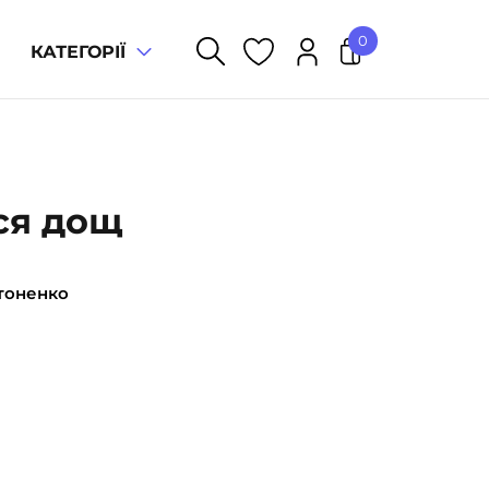
0
КАТЕГОРІЇ
У кошику немає товарів.
ься дощ
тоненко