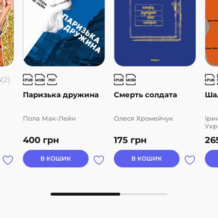
8
(2)
Паризька дружина
Смерть солдата
Ша
Пола Мак-Лейн
Олеся Хромейчук
Іри
Укр
Ста
400
грн
175
грн
26
Чер
Тар
Нат
В КОШИК
В КОШИК
Нат
Тка
Заб
Оль
Соф
Кра