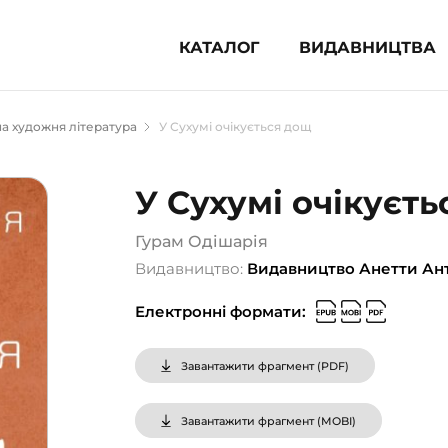
КАТАЛОГ
ВИДАВНИЦТВА
ня література (1854)
а художня література
У Сухумі очікується дощ
 для дітей (835)
 для підлітків (240)
У Сухумі очікуєт
во-популярна література (1015)
альна література та посібники
Гурам Одішарія
Видавництво:
Видавництво Анетти Ан
клопедії, довідники, словники
Електронні формати:
ункові сертифікати (1)
Завантажити фрагмент (
PDF
)
Завантажити фрагмент (
MOBI
)