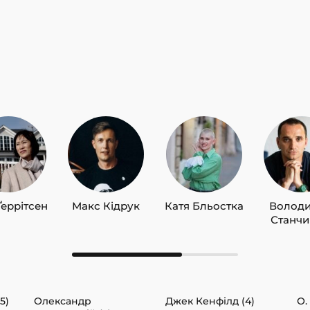
Ґеррітсен
Макс Кідрук
Катя Бльостка
Волод
Станч
5)
Олександр
Джек Кенфілд (4)
О.