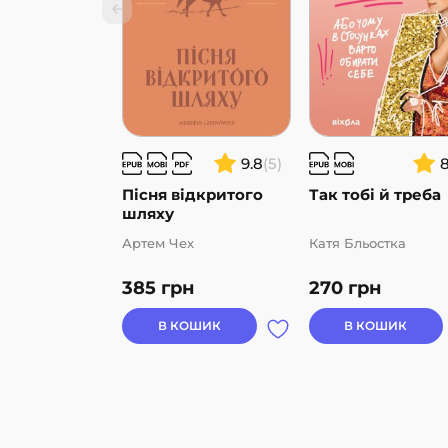
9.8
(5)
Пісня відкритого
Так тобі й треба
шляху
Артем Чех
Катя Бльостка
385
грн
270
грн
В КОШИК
В КОШИК