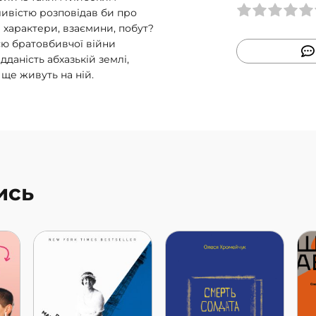
ливістю розповідав би про
і характери, взаємини, побут?
єю братовбивчої війни
даність абхазькій землі,
 ще живуть на ній.
ись