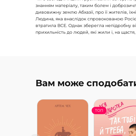
знанням матеріалу, таким болем і доброзич
дивовижну землю Абхазії, про її жителів, їхн
Людина, яка внаслідок спровокованою Росі
втратила ВСЕ. Однак зберегла непідробну від
прихильність до людей, які жили і, на щастя,
Вам може сподобат
ТОП