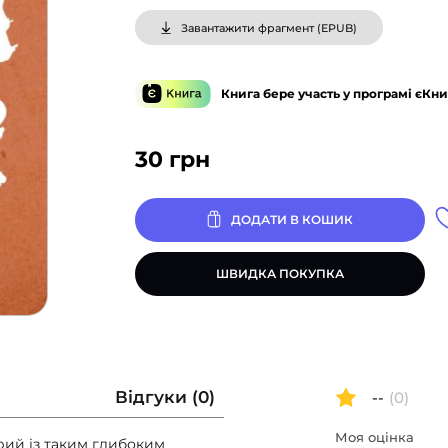
Завантажити фрагмент (
EPUB
)
Книга бере участь у програмі єКни
30
грн
ДОДАТИ В КОШИК
ШВИДКА ПОКУПКА
Відгуки (0)
--
(0)
Моя оцінка
рий із таким глибоким