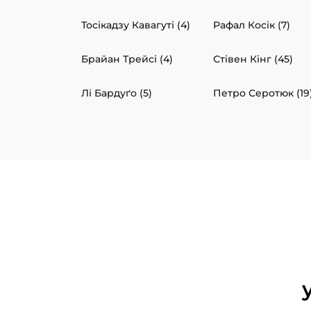
Тосікадзу Кавагуті (4)
Рафал Косік (7)
Брайан Трейсі (4)
Стівен Кінг (45)
Лі Бардуґо (5)
Петро Серотюк (19