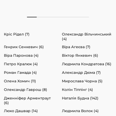
Кріс Рідел (7)
Олександр Вільчинський
(4)
Генрик Сенкевич (6)
Віра Агеєва (7)
Віра Паронова (4)
Віктор Янкевич (6)
Петро Кралюк (4)
Людмила Кондратова (16)
Роман Гамада (4)
Александр Дюма (7)
Олена Хомич (11)
Мирослава Чорна (5)
Олександр Гаврош (8)
Колін Тіппінг (4)
Дженніфер Арментраут
Наталія Будна (142)
(6)
Люко Дашвар (14)
Людмила Волок (4)