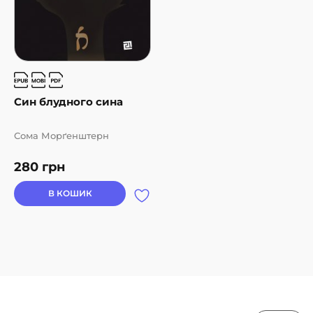
Син блудного сина
Сома Морґенштерн
280
грн
В КОШИК