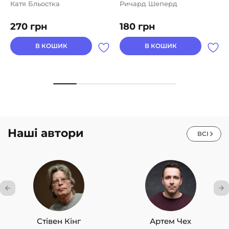
Катя Бльостка
Ричард Шеперд
270
грн
180
грн
В КОШИК
В КОШИК
Наші автори
ВСІ
Стівен Кінг
Артем Чех