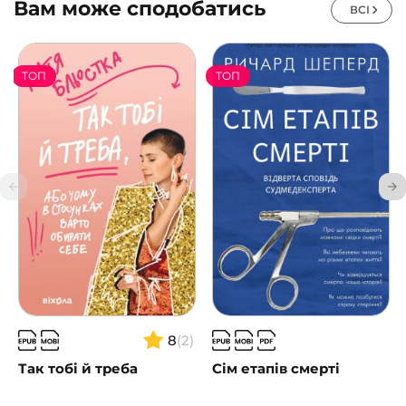
Вам може сподобатись
ВСІ
ТОП
ТОП
8
(2)
Так тобі й треба
Сім етапів смерті