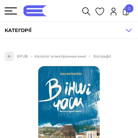
0
У кошику немає товарів.
КАТЕГОРІЇ
Художня література (1854)
EPUB
Каталог електронних книг
Біографії
Книги для дітей (836)
Книги для підлітків (240)
Науково-популярна література (1015)
Навчальна література та посібники (527)
Енциклопедії, довідники, словники (55)
Подарункові сертифікати (1)