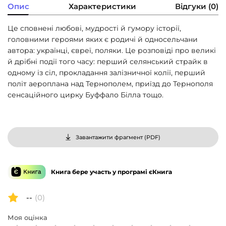
Опис
Характеристики
Відгуки (0)
Це сповнені любові, мудрості й гумору історії,
головними героями яких є родичі й односельчани
автора: українці, євреї, поляки. Це розповіді про великі
й дрібні події того часу: перший селянський страйк в
одному із сіл, прокладання залізничної колії, перший
політ аероплана над Тернополем, приїзд до Тернополя
сенсаційного цирку Буффало Білла тощо.
Завантажити фрагмент (
PDF
)
Книга бере участь у програмі єКнига
--
(0)
Моя оцінка