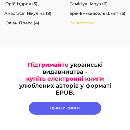
Юрій Іздрик (5)
Ремігіуш Мруз (6)
Анастасія Нікуліна (8)
Ерік-Емманюель Шмітт (5)
Юліан Пресс (4)
Всі автори
Підтримайте
українські
видавництва -
купіть електронні книги
улюблених авторів у форматі
EPUB.
ОБРАТИ КНИГИ