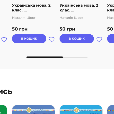
Українська мова. 2
Українська мова. 2
Укр
клас. ...
клас. ...
клас
Наталія Шост
Наталія Шост
Нат
50
грн
50
грн
5
В КОШИК
В КОШИК
ись