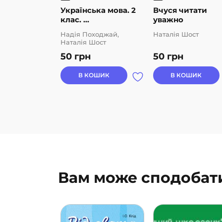
Українська мова. 2
Вчуся читати
клас. ...
уважно
Надія Походжай,
Наталія Шост
Наталія Шост
50
грн
50
грн
В КОШИК
В КОШИК
Вам може сподобат