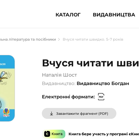
КАТАЛОГ
ВИДАВНИЦТВА
ня література (1854)
ьна література та посібники
Вчуся читати швидко. 5-7 років
 для дітей (835)
 для підлітків (240)
Вчуся читати швид
во-популярна література (1015)
альна література та посібники
Наталія Шост
Видавництво:
Видавництво Богдан
клопедії, довідники, словники
Електронні формати:
ункові сертифікати (1)
Завантажити фрагмент (
PDF
)
Книга бере участь у програмі єКни