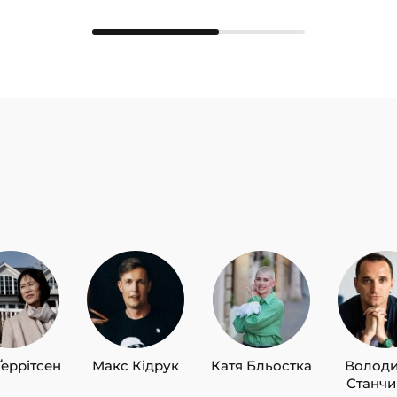
Ґеррітсен
Макс Кідрук
Катя Бльостка
Волод
Станч