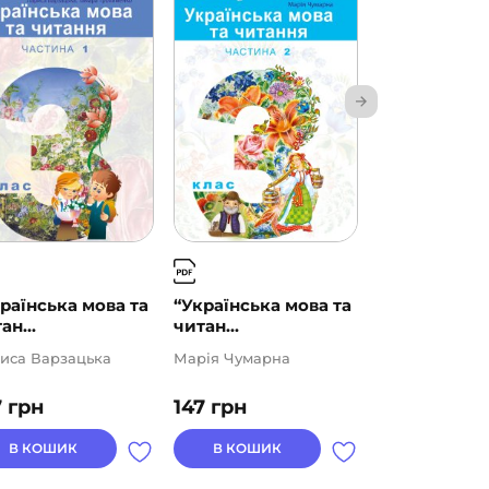
раїнська мова та
“Українська мова та
“Українська
ан...
читан...
читан...
иса Варзацька
Марія Чумарна
Лариса Варза
7
грн
147
грн
147
грн
В КОШИК
В КОШИК
В КОШИК