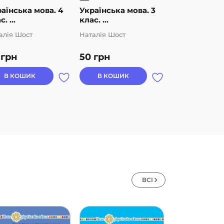
аїнська мова. 4
Українська мова. 3
Українська м
. ...
клас. ...
клас. ...
алія Шост
Наталія Шост
Наталія Шост
0
грн
50
грн
50
грн
В КОШИК
В КОШИК
В КОШИК
ВСІ