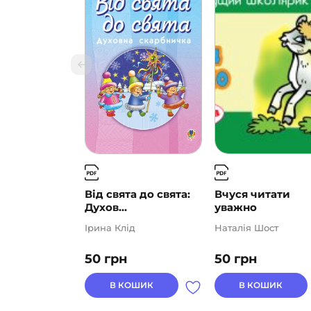
Від свята до свята:
Вчуся читати
Духов...
уважно
Ірина Клід
Наталія Шост
50
грн
50
грн
В КОШИК
В КОШИК