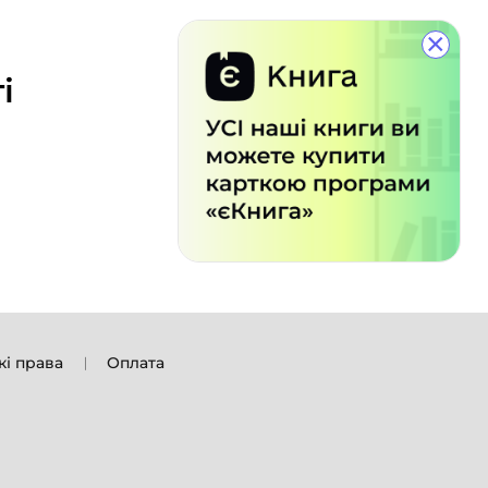
×
і
кі права
Оплата