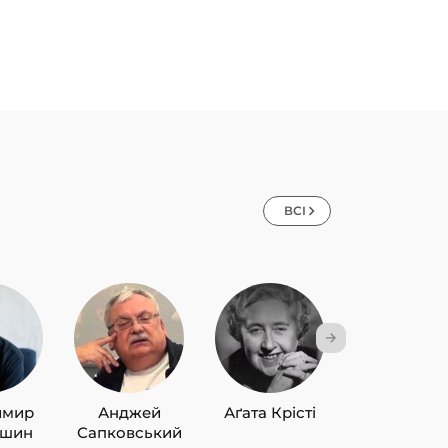
ВСІ
имир
Анджей
Аґата Крісті
Лю Цисін
ишин
Сапковський