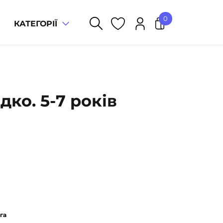
0
КАТЕГОРІЇ
У кошику немає товарів.
ко. 5-7 років
га