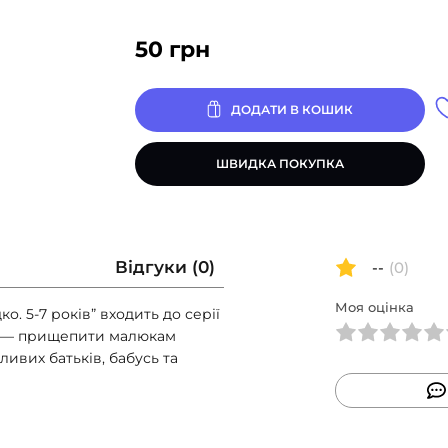
50
грн
ДОДАТИ В КОШИК
ШВИДКА ПОКУПКА
Відгуки (0)
--
(0)
Моя оцінка
. 5-7 років” входить до серії
х — прищепити малюкам
йливих батьків, бабусь та