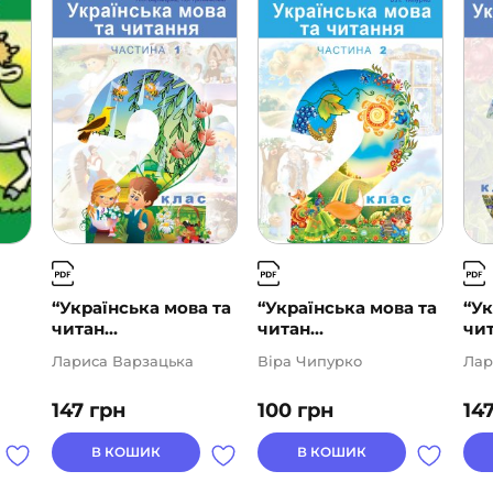
“Українська мова та
“Українська мова та
“Ук
читан...
читан...
чит
Лариса Варзацька
Віра Чипурко
Лар
147
грн
100
грн
14
В КОШИК
В КОШИК