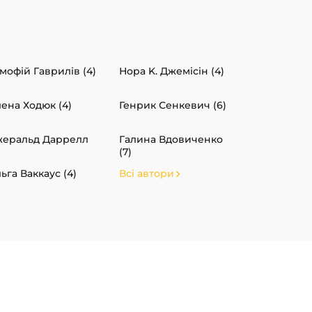
мофій Гаврилів (4)
Нора K. Джемісін (4)
ена Ходюк (4)
Генрик Сенкевич (6)
еральд Даррелл
Галина Вдовиченко
(7)
ьга Ваккаус (4)
Всі автори