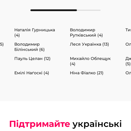
Наталія Гурницька
Володимир
Ти
(4)
Рутківський (4)
5)
Володимир
Леся Українка (13)
Ол
Білінський (6)
Пауль Целан (12)
Михайло Облещук
Дж
(4)
(5)
Емілі Наґоскі (4)
Ніна Фіалко (21)
Ол
Підтримайте
українські