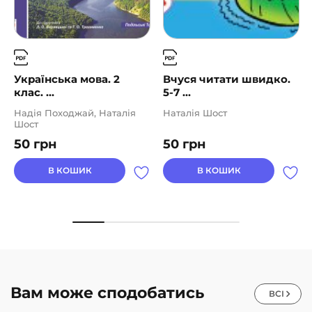
Українська мова. 2
Вчуся читати швидко.
клас. ...
5-7 ...
Надія Походжай, Наталія
Наталія Шост
Шост
50
грн
50
грн
В КОШИК
В КОШИК
Вам може сподобатись
ВСІ