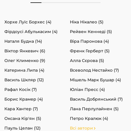
Хорхе Луїс Борхес (4)
Ніка Нікалео (5)
Фірдоусі Абулькасим (4)
Рейвен Кеннеді (5)
Наталя Будна (14)
Віра Паронова (4)
Віктор Янкевич (6)
Френк Герберт (5)
Олег Клименко (9)
Алла Сєрова (5)
Катерина Липа (4)
Всеволод Нестайко (7)
Василь Шкляр (12)
Мішель Марк Бушар (4)
Рафал Косік (7)
Юліан Пресс (4)
Борис Крамер (4)
Василь Добрянський (7)
Кара Хантер (7)
Лана Перлулайнен (5)
Оксана Кір'ян (5)
Петро Кралюк (4)
Пауль Целан (12)
Всі автори