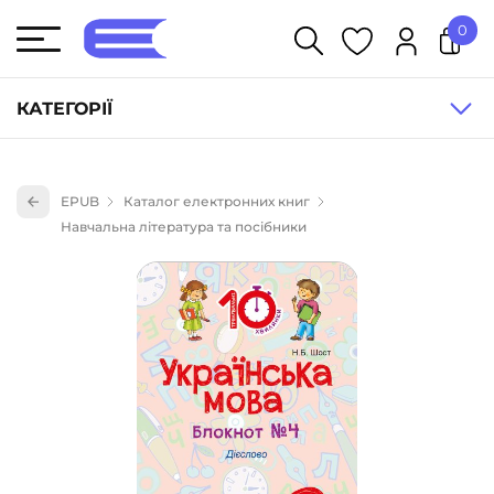
0
У кошику немає товарів.
КАТЕГОРІЇ
Художня література (1854)
EPUB
Каталог електронних книг
Книги для дітей (836)
Навчальна література та посібники
Книги для підлітків (240)
Науково-популярна література (1015)
Навчальна література та посібники (527)
Енциклопедії, довідники, словники (55)
Подарункові сертифікати (1)