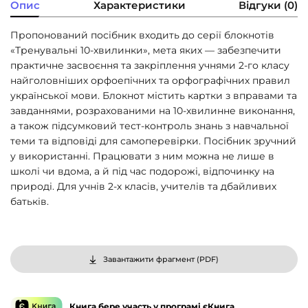
Опис
Характеристики
Відгуки (0)
Пропонований посібник входить до серії блокнотів
«Тренувальні 10-хвилинки», мета яких — забезпечити
практичне засвоєння та закріплення учнями 2-го класу
найголовніших орфоепічних та орфографічних правил
української мови. Блокнот містить картки з вправами та
завданнями, розрахованими на 10-хвилинне виконання,
а також підсумковий тест-контроль знань з навчальної
теми та відповіді для самоперевірки. Посібник зручний
у використанні. Працювати з ним можна не лише в
школі чи вдома, а й під час подорожі, відпочинку на
природі. Для учнів 2-х класів, учителів та дбайливих
батьків.
Завантажити фрагмент (
PDF
)
Книга бере участь у програмі єКнига