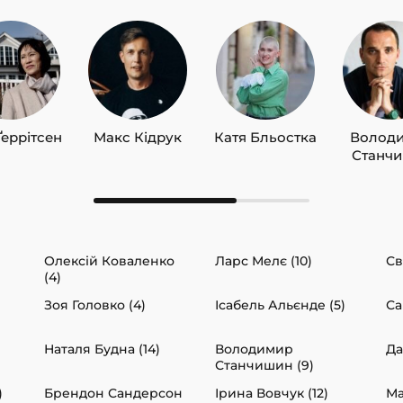
Ґеррітсен
Макс Кідрук
Катя Бльостка
Волод
Станч
Олексій Коваленко
Ларс Мелє (10)
Св
(4)
Зоя Головко (4)
Ісабель Альєнде (5)
Са
Наталя Будна (14)
Володимир
Да
Станчишин (9)
)
Брендон Сандерсон
Ірина Вовчук (12)
Ма