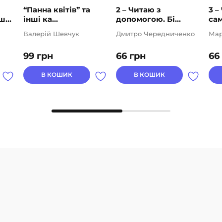
“Панна квітів” та
2 – Читаю з
3 –
...
інші ка...
допомогою. Бі...
сам
Валерій Шевчук
Дмитро Чередниченко
Мар
99
грн
66
грн
66
В КОШИК
В КОШИК