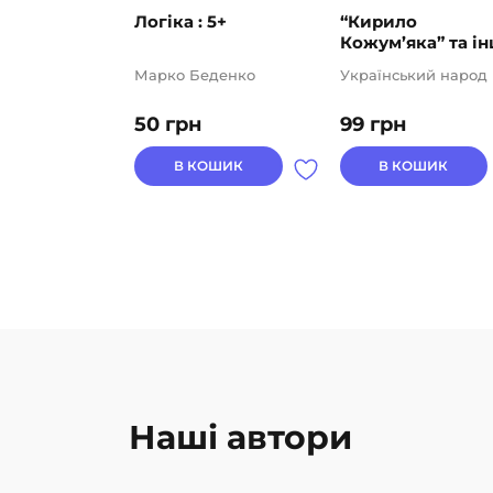
Логіка : 5+
“Кирило
Кожум’яка” та інш
Марко Беденко
Український народ
50
грн
99
грн
В КОШИК
В КОШИК
Наші автори