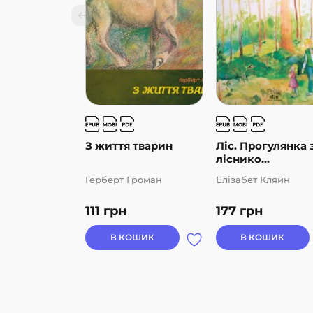
З життя тварин
Ліс. Прогулянка 
ліснико...
Герберт Громан
Елізабет Кляйн
111
грн
177
грн
В КОШИК
В КОШИК