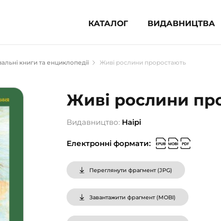
КАТАЛОГ
ВИДАВНИЦТВА
ня література (1854)
альні книги та енциклопедії
Живі рослини проростають
 для дітей (835)
 для підлітків (240)
Живі рослини пр
во-популярна література (1015)
альна література та посібники
Видавництво:
Наірі
Електронні формати:
клопедії, довідники, словники
ункові сертифікати (1)
Переглянути фрагмент (
JPG
)
Завантажити фрагмент (
MOBI
)