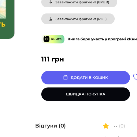
Завантажити фрагмент (
EPUB
)
Завантажити фрагмент (
PDF
)
Книга бере участь у програмі єКни
111
грн
ДОДАТИ В КОШИК
ШВИДКА ПОКУПКА
Відгуки (0)
--
(0)