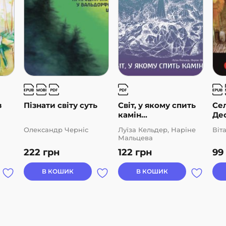
з
Пізнати світу суть
Світ, у якому спить
Сел
камін...
Дес
Олександр Черніс
Луїза Кельдер, Наріне
Віт
Мальцева
222
грн
122
грн
99
В КОШИК
В КОШИК