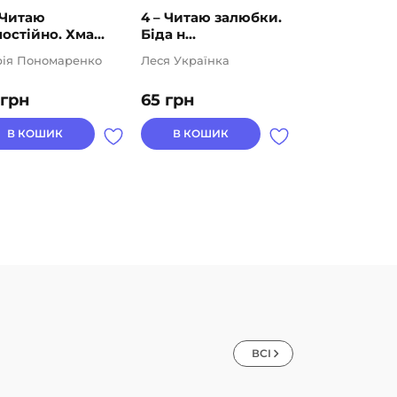
 Читаю
4 – Читаю залюбки.
4 – Читаю з
остійно. Хма...
Біда н...
Задери...
ія Пономаренко
Леся Українка
Богдан Мельн
грн
65
грн
65
грн
В КОШИК
В КОШИК
В КОШИК
ВСІ