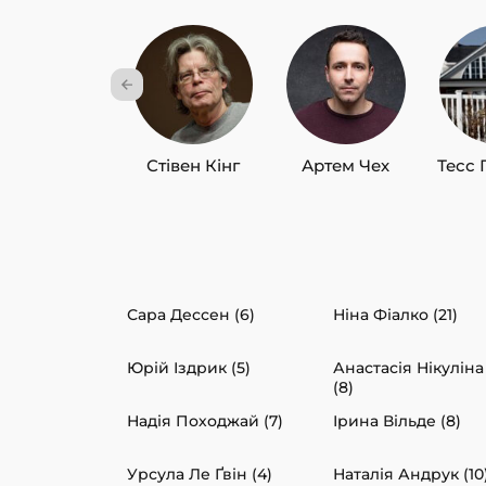
Стівен Кінг
Артем Чех
Тесс 
Сара Дессен (6)
Ніна Фіалко (21)
Юрій Іздрик (5)
Анастасія Нікуліна
(8)
Надія Походжай (7)
Ірина Вільде (8)
Урсула Ле Ґвін (4)
Наталія Андрук (10