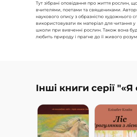
Тут зібрані оповідання про життя рослин, щ
вчителями, поетами та священиками. Автори
наукового опису з образністю художнього с
використовувати як матеріал для читання у 
школи при вивченні рослин. Також вона буде
любить природу і прагне до її живого розум
Інші книги серії "«Я