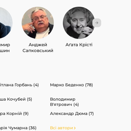
имир
Анджей
Аґата Крісті
Лю Цисін
ишин
Сапковський
ітлана Горбань (4)
Марко Беденко (78)
ша Кочубей (5)
Володимир
В'ятрович (4)
ра Корній (9)
Александр Дюма (7)
рія Чумарна (36)
Всі автори