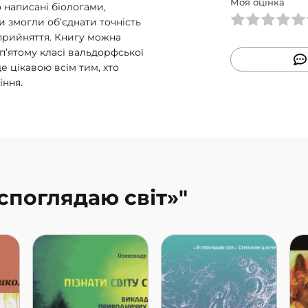
Моя оцінка
о написані біологами,
 змогли об’єднати точність
прийняття. Книгу можна
п’ятому класі вальдорфської
 цікавою всім тим, хто
іння.
 споглядаю світ»"