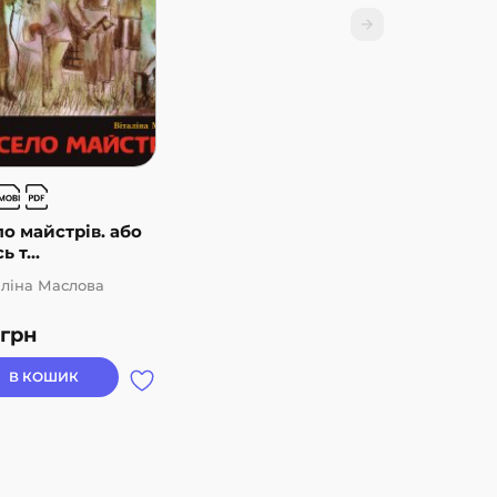
о майстрів. або
ь т...
аліна Маслова
грн
В КОШИК