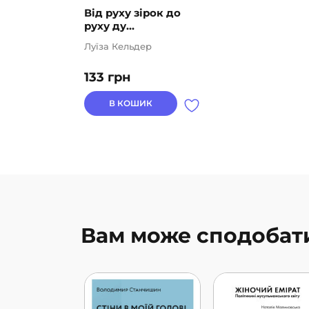
Від руху зірок до
руху ду...
Луїза Кельдер
133
грн
В КОШИК
Вам може сподобат