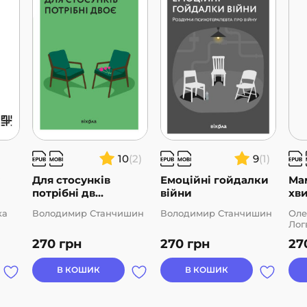
10
(2)
9
(1)
?
Для стосунків
Емоційні гойдалки
Мам
потрібні дв...
війни
хви
ка
Володимир Станчишин
Володимир Станчишин
Оле
Лог
270
грн
270
грн
27
В КОШИК
В КОШИК