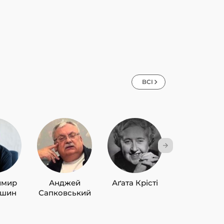
ВСІ
имир
Анджей
Аґата Крісті
Лю Цисін
ишин
Сапковський