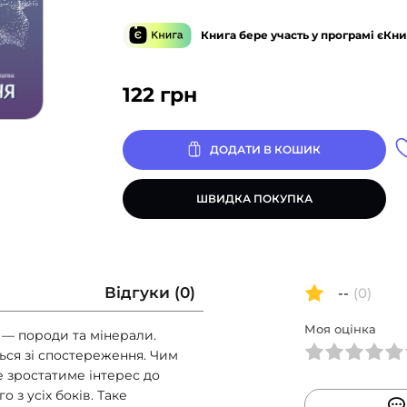
Книга бере участь у програмі єКни
122
грн
ДОДАТИ В КОШИК
ШВИДКА ПОКУПКА
Відгуки (0)
--
(0)
Моя оцінка
 — породи та мінерали.
ся зі спостереження. Чим
е зростатиме інтерес до
 з усіх боків. Таке