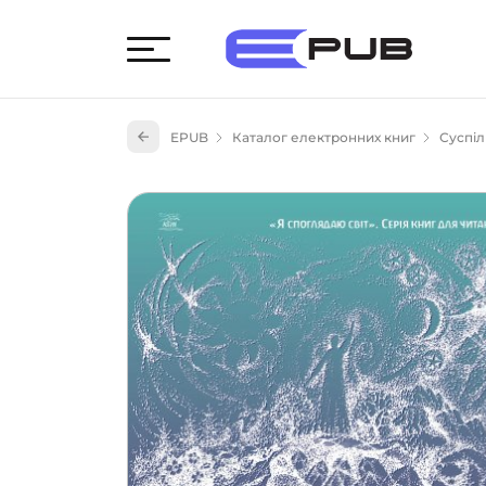
Худож
EPUB
Каталог електронних книг
Суспіл
Книги
Книги
Науко
Навч
(527)
Енци
(55)
Подар