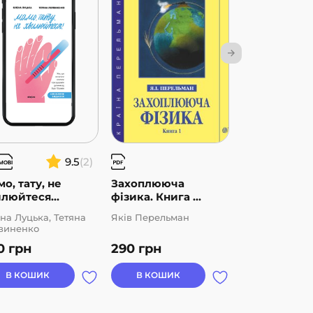
9.5
(2)
о, тату, не
Захоплююча
Захоплююч
люйтеся...
фізика. Книга ...
фізика. Книга
на Луцька, Тетяна
Яків Перельман
Яків Перельм
виненко
0
грн
290
грн
290
грн
В КОШИК
В КОШИК
В КОШИК