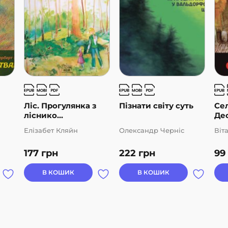
Ліс. Прогулянка з
Пізнати світу суть
Сел
ліснико...
Дес
Елізабет Кляйн
Олександр Черніс
Віт
177
грн
222
грн
99
В КОШИК
В КОШИК