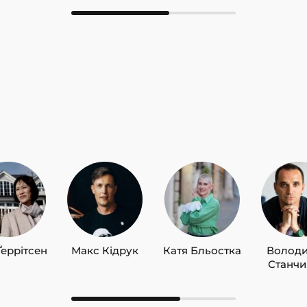
Ґеррітсен
Макс Кідрук
Катя Бльостка
Волод
Станч