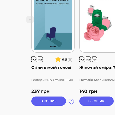
6.5
(6)
Стіни в моїй голові
Жіночий емірат
Володимир Станчишин
Наталія Малиновсь
237
грн
140
грн
В КОШИК
В КОШИК