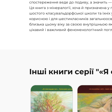
спостереження веде до подиву, а значить — 
Ця книга з мінералогії, хоча й призначена у
шостого класувальдорфської школи та їхніх 
корисною і для шестикласників загальноосві
близька цьому віку за своєю внутрішньою які
цікавий і важливий феноменологічний погл
Інші книги серії "«Я