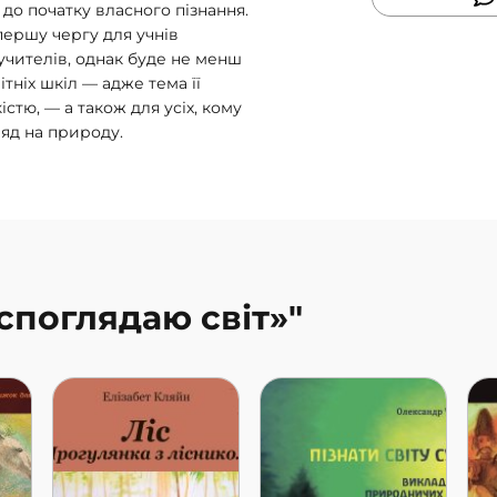
до початку власного пізнання.
 першу чергу для учнів
учителів, однак буде не менш
тніх шкіл — адже тема її
стю, — а також для усіх, кому
яд на природу.
 споглядаю світ»"