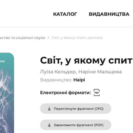
КАТАЛОГ
ВИДАВНИЦТВА
ня література (1854)
ьство та соціальні науки
Світ, у якому спить каміння
 для дітей (833)
 для підлітків (240)
Світ, у якому спи
во-популярна література (1015)
альна література та посібники
Луїза Кельдер
,
Наріне Мальцева
Видавництво:
Наірі
клопедії, довідники, словники
Електронні формати:
ункові сертифікати (1)
Переглянути фрагмент (
JPG
)
Завантажити фрагмент (
PDF
)