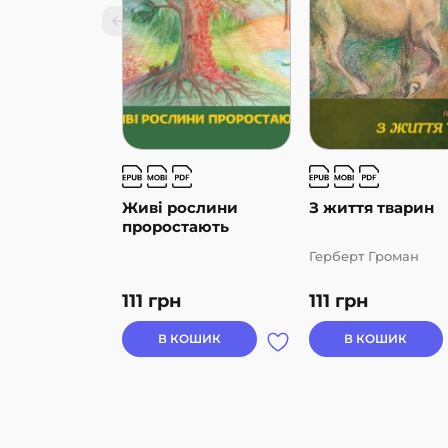
Живі рослини
З життя тварин
проростають
Герберт Громан
111
грн
111
грн
В КОШИК
В КОШИК