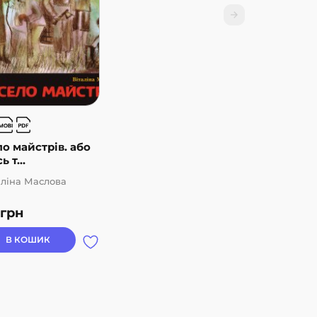
о майстрів. або
ь т...
аліна Маслова
грн
В КОШИК