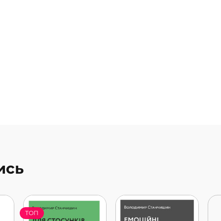
ись
ТОП