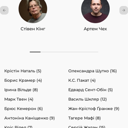
Стівен Кінг
Артем Чех
Крістін Наталь (5)
Олександра Шутко (16)
Борис Крамер (4)
К.С. Пакат (4)
Ірина Вільде (8)
Едвард Сент-Обін (5)
Марк Твен (4)
Василь Шкляр (12)
Брюс Кемерон (6)
Жан-Крістоф Ґранже (9)
Антоніна Каніщенко (9)
Тагере Мафі (8)
Кріс Рідел (7)
Сергій Жадан (15)