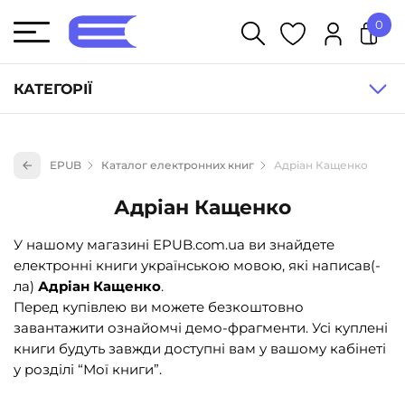
0
У кошику немає товарів.
КАТЕГОРІЇ
Художня література (1854)
EPUB
Каталог електронних книг
Адріан Кащенко
Книги для дітей (835)
Адріан Кащенко
Книги для підлітків (240)
Науково-популярна література (1015)
У нашому магазині EPUB.com.ua ви знайдете
електронні книги українською мовою, які написав(-
Навчальна література та посібники (527)
ла)
Адріан Кащенко
.
Енциклопедії, довідники, словники (55)
Перед купівлею ви можете безкоштовно
завантажити ознайомчі демо-фрагменти. Усі куплені
Подарункові сертифікати (1)
книги будуть завжди доступні вам у вашому кабінеті
у розділі “Мої книги”.