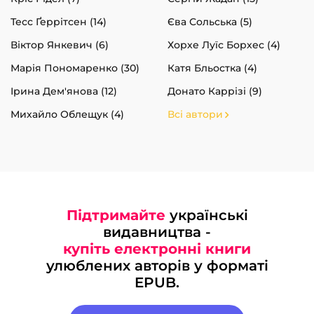
Тесс Ґеррітсен (14)
Єва Сольська (5)
Віктор Янкевич (6)
Хорхе Луїс Борхес (4)
Марія Пономаренко (30)
Катя Бльостка (4)
Ірина Дем'янова (12)
Донато Каррізі (9)
Михайло Облещук (4)
Всі автори
Підтримайте
українські
видавництва -
купіть електронні книги
улюблених авторів у форматі
EPUB.