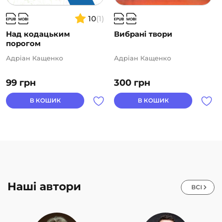
10
(1)
Над кодацьким
Вибрані твори
порогом
Адріан Кащенко
Адріан Кащенко
99
грн
300
грн
В КОШИК
В КОШИК
Наші автори
ВСІ