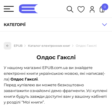
0
У кошику немає товарів.
КАТЕГОРІЇ
Художня література (1854)
EPUB
Каталог електронних книг
Олдос Гакслі
Книги для дітей (835)
Олдос Гакслі
Книги для підлітків (240)
Науково-популярна література (1015)
У нашому магазині EPUB.com.ua ви знайдете
електронні книги українською мовою, які написав(-
Навчальна література та посібники (527)
ла)
Олдос Гакслі
.
Енциклопедії, довідники, словники (55)
Перед купівлею ви можете безкоштовно
завантажити ознайомчі демо-фрагменти. Усі куплені
Подарункові сертифікати (1)
книги будуть завжди доступні вам у вашому кабінеті
у розділі “Мої книги”.