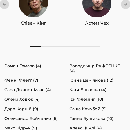
Стівен Кінг
Артем Чех
Роман Гамада (4)
Володимир РАФЄЄНКО
(4)
Фенні Флеґґ (7)
Ірина Дем'янова (12)
Сара Джанет Маас (4)
Катя Бльостка (4)
Олена Ходюк (4)
Ієн Флемінг (10)
Дара Корній (9)
Саша Кочубей (5)
Олександр Бойченко (6)
Ганна Булгакова (10)
Макс Кідрук (9)
Алекс Фінлі (4)