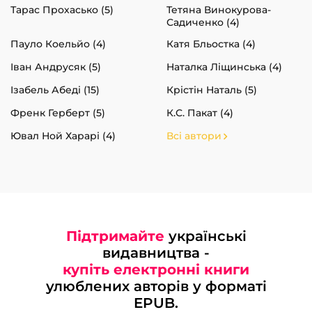
Тарас Прохасько (5)
Тетяна Винокурова-
Садиченко (4)
Пауло Коельйо (4)
Катя Бльостка (4)
Іван Андрусяк (5)
Наталка Ліщинська (4)
Ізабель Абеді (15)
Крістін Наталь (5)
Френк Герберт (5)
К.С. Пакат (4)
Ювал Ной Харарі (4)
Всі автори
Підтримайте
українські
видавництва -
купіть електронні книги
улюблених авторів у форматі
EPUB.