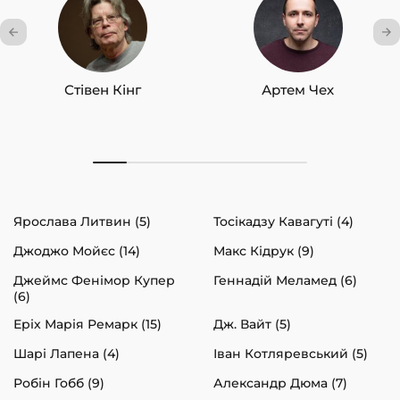
Стівен Кінг
Артем Чех
Ярослава Литвин (5)
Тосікадзу Кавагуті (4)
Джоджо Мойєс (14)
Макс Кідрук (9)
Джеймс Фенімор Купер
Геннадій Меламед (6)
(6)
Еріх Марія Ремарк (15)
Дж. Вайт (5)
Шарі Лапена (4)
Іван Котляревський (5)
Робін Гобб (9)
Александр Дюма (7)