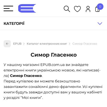
0
У кошику немає товарів.
КАТЕГОРІЇ
Художня література (1854)
EPUB
Каталог електронних книг
Симор Гласенко
Книги для дітей (835)
Симор Гласенко
Книги для підлітків (240)
Науково-популярна література (1015)
У нашому магазині EPUB.com.ua ви знайдете
електронні книги українською мовою, які написав(-
Навчальна література та посібники (527)
ла)
Симор Гласенко
.
Енциклопедії, довідники, словники (55)
Перед купівлею ви можете безкоштовно
завантажити ознайомчі демо-фрагменти. Усі куплені
Подарункові сертифікати (1)
книги будуть завжди доступні вам у вашому кабінеті
у розділі “Мої книги”.