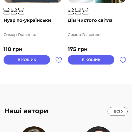
Нуар по-українськи
Дім чистого світла
Симор Гласенко
Симор Гласенко
110
грн
175
грн
В КОШИК
В КОШИК
Наші автори
ВСІ