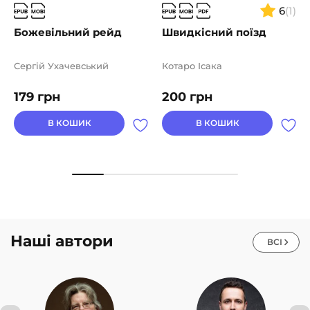
6
(1)
Божевільний рейд
Швидкісний поїзд
Сергій Ухачевський
Котаро Ісака
179
грн
200
грн
В КОШИК
В КОШИК
Наші автори
ВСІ