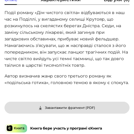
Події роману «Дім чистого світла» відбуваються в наш
час на Поділлі, у вигаданому селищі Крутояр, що
розкинулось на скелястих берегах Дністра. Сюди, на
заміну сільському лікареві, який загинув при
загадкових обставинах, прибуває новий фельдшер.
Намагаючись з’ясувати, що ж насправді сталося з його
попередником, він запускає ланцюг трагічних подій. На
чисте світло вийдуть усі темні таємниці, що так довго
таїлися в царстві тисячолітніх товтр.
Автор визначив жанр свого третього роману як
«подільська готика», головною темою в якому є спокута.
Завантажити фрагмент (
PDF
)
Книга бере участь у програмі єКнига