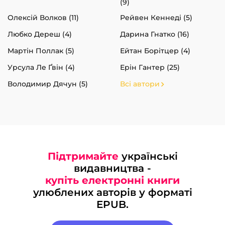
(9)
Олексій Волков (11)
Рейвен Кеннеді (5)
Любко Дереш (4)
Дарина Гнатко (16)
Мартін Поллак (5)
Ейтан Борітцер (4)
Урсула Ле Ґвін (4)
Ерін Гантер (25)
Володимир Дячун (5)
Всі автори
Підтримайте
українські
видавництва -
купіть електронні книги
улюблених авторів у форматі
EPUB.