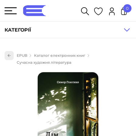
0
У кошику немає товарів.
КАТЕГОРІЇ
Художня література (1854)
EPUB
Каталог електронних книг
Книги для дітей (836)
Сучасна художня література
Книги для підлітків (240)
Науково-популярна література (1015)
Навчальна література та посібники (527)
Енциклопедії, довідники, словники (55)
Подарункові сертифікати (1)