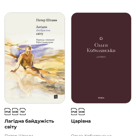
Лагідна байдужість
Царівна
світу
Петер Штамм
Ольга Кобилянська