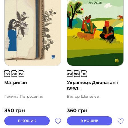
Матриґан
Українець Джонатан і
двад...
Галина Петросаняк
Віктор Шепелєв
350
грн
360
грн
В КОШИК
В КОШИК