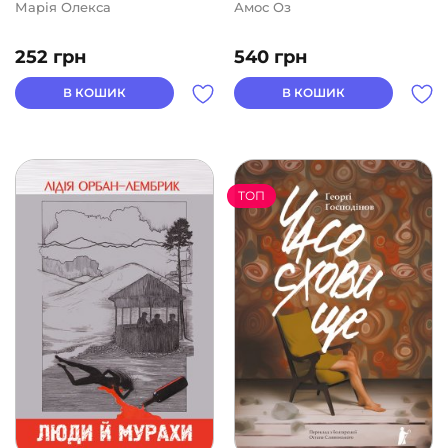
Марія Олекса
Амос Оз
252
грн
540
грн
В КОШИК
В КОШИК
ТОП