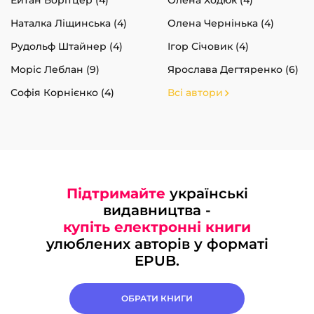
Ейтан Борітцер (4)
Олена Ходюк (4)
Наталка Ліщинська (4)
Олена Чернінька (4)
Рудольф Штайнер (4)
Ігор Січовик (4)
Моріс Леблан (9)
Ярослава Дегтяренко (6)
Софія Корнієнко (4)
Всі автори
Підтримайте
українські
видавництва -
купіть електронні книги
улюблених авторів у форматі
EPUB.
ОБРАТИ КНИГИ