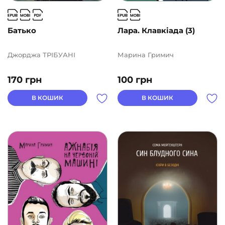
Батько
Лара. Клавкіада (3)
Джорджа ТРІБУАНІ
Марина Гримич
170
грн
100
грн
В КОШИК
В КОШИК