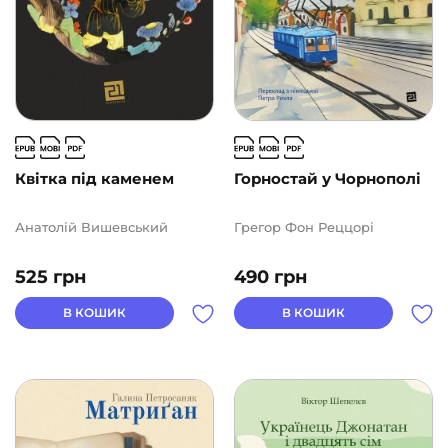
Квітка під каменем
Горностай у Чорнополі
Анатолій Вишевський
Грегор Фон Реццорі
525
грн
490
грн
В КОШИК
В КОШИК