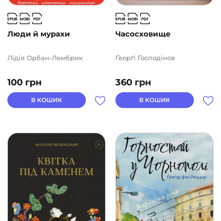
Люди й мурахи
Часосховище
Лідія Орбан-Лембрик
Ґеорґі Ґосподінов
100
грн
360
грн
В КОШИК
В КОШИК