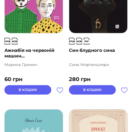
Ажнабія на червоній
Син блудного сина
машин...
Марина Гримич
Сома Морґенштерн
60
грн
280
грн
В КОШИК
В КОШИК