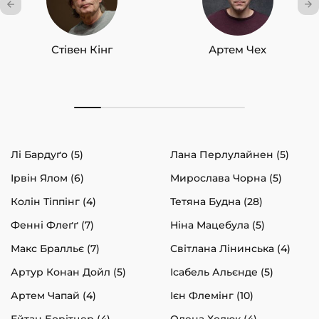
Стівен Кінг
Артем Чех
Лі Бардуґо (5)
Лана Перлулайнен (5)
Ірвін Ялом (6)
Мирослава Чорна (5)
Колін Тіппінг (4)
Тетяна Будна (28)
Фенні Флеґґ (7)
Ніна Мацебула (5)
Макс Бралльє (7)
Світлана Лінинська (4)
Артур Конан Дойл (5)
Ісабель Альєнде (5)
Артем Чапай (4)
Ієн Флемінг (10)