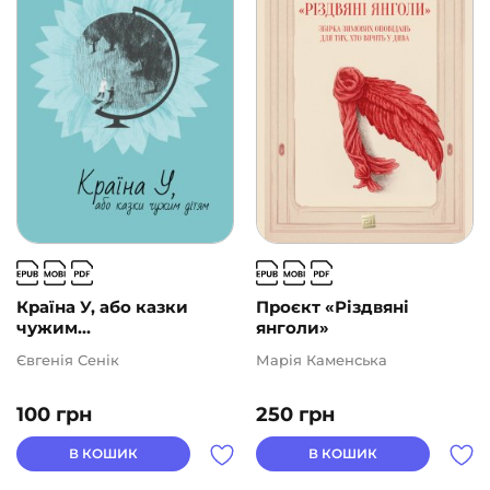
Країна У, або казки
Проєкт «Різдвяні
чужим...
янголи»
Євгенія Сенік
Марія Каменська
100
грн
250
грн
В КОШИК
В КОШИК