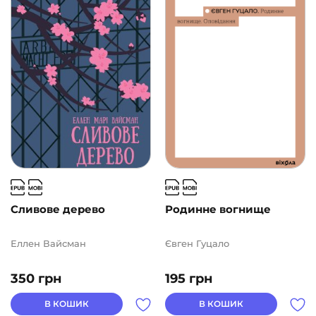
Подарункові сертифікати
(1)
ВИДАВНИЦТВА
АВТОРИ
ЦІНА
2
1000
Сливове дерево
Родинне вогнище
Еллен Вайсман
Євген Гуцало
350
грн
195
грн
В КОШИК
В КОШИК