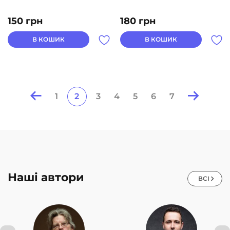
150
грн
180
грн
В КОШИК
В КОШИК
1
2
3
4
5
6
7
Posts
pagination
Наші автори
ВСІ