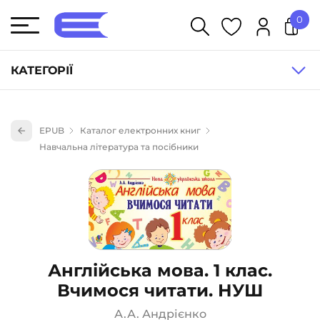
0
У кошику немає товарів.
КАТЕГОРІЇ
Художня література (1854)
EPUB
Каталог електронних книг
Книги для дітей (833)
Навчальна література та посібники
Книги для підлітків (240)
Науково-популярна література (1015)
Навчальна література та посібники (527)
Енциклопедії, довідники, словники (55)
Подарункові сертифікати (1)
Англійська мова. 1 клас.
Вчимося читати. НУШ
А.А. Андрієнко