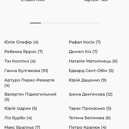
Юлія Олефір (4)
Рафал Косік (7)
Ребекка Яррос (7)
Деніел Кіз (7)
Тім Коллінз (4)
Наталія Матолінець (6)
Ганна Булгакова (10)
Едвард Сент-Обін (5)
Артуро Перес-Реверте
Юрій Даценко (9)
(4)
Валер'ян Підмогильний
Ірина Дем'янова (12)
(5)
Юрій Іздрик (5)
Тарас Прохасько (5)
Ліз Бурбо (4)
Тетяна Белімова (6)
Макс Бралльє (7)
Петро Кралюк (4)