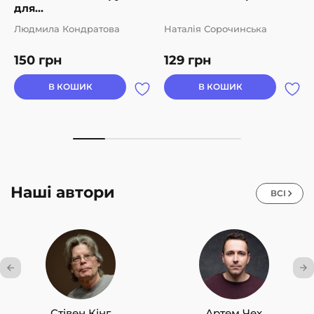
для...
Людмила Кондратова
Наталія Сорочинська
150
грн
129
грн
В КОШИК
В КОШИК
Наші автори
ВСІ
Стівен Кінг
Артем Чех