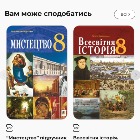
Вам може сподобатись
ВСІ
“Мистецтво” підручник
Всесвітня історія.