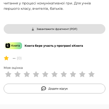
читання у процесі комунікативної гри. Для учнів
першого класу, вчителів, батьків.
Завантажити фрагмент (
PDF
)
Книга бере участь у програмі єКнига
--
(0)
Моя оцінка
Додати відгук