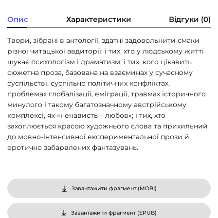
Опис
Характеристики
Відгуки (0)
Твори, зібрані в антології, здатні задовольнити смаки
різної читацької авдиторії: і тих, хто у людському житті
шукає психологізм і драматизм; і тих, кого цікавить
сюжетна проза, базована на взаєминах у сучасному
суспільстві, суспільно політичних конфліктах,
проблемах глобалізації, еміграції, травмах історичного
минулого і такому багатозначному австрійському
комплексі, як «ненависть – любов»; і тих, хто
захоплюється красою художнього слова та прихильний
до мовно-інтенсивної експериментальної прози й
еротично забарвлених фантазувань.
Завантажити фрагмент (
MOBI
)
Завантажити фрагмент (
EPUB
)