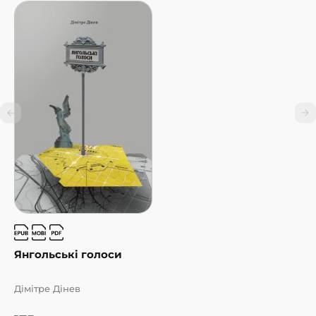
Янгольські голоси
Дімітре Дінев