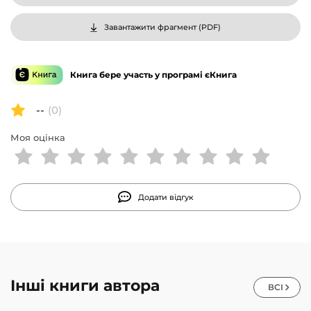
Завантажити фрагмент (
PDF
)
Книга бере участь у програмі єКнига
--
(0)
Моя оцінка
Додати відгук
Інші книги автора
ВСІ