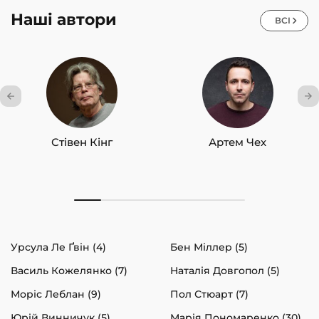
Наші автори
ВСІ
Стівен Кінг
Артем Чех
Урсула Ле Ґвін (4)
Бен Міллер (5)
Василь Кожелянко (7)
Наталія Довгопол (5)
Моріс Леблан (9)
Пол Стюарт (7)
Юрій Винничук (5)
Марія Пономаренко (30)