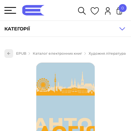
0
У кошику немає товарів.
КАТЕГОРІЇ
Художня література (1854)
EPUB
Каталог електронних книг
Художня література
Книги для дітей (836)
Книги для підлітків (240)
Науково-популярна література (1015)
Навчальна література та посібники (527)
Енциклопедії, довідники, словники (55)
Подарункові сертифікати (1)