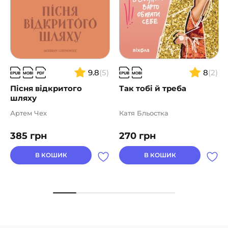
9.8
(5)
8
(2)
Пісня відкритого
Так тобі й треба
шляху
Артем Чех
Катя Бльостка
385
грн
270
грн
В КОШИК
В КОШИК