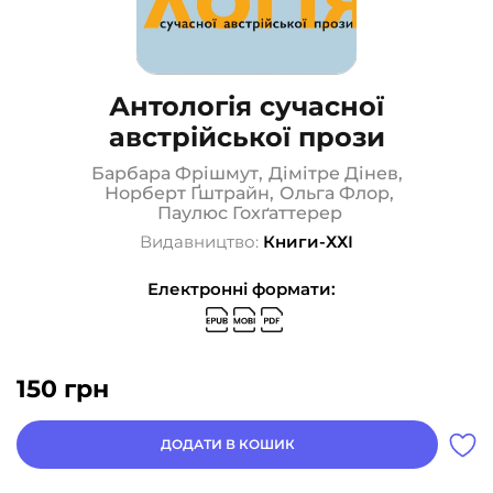
Антологія сучасної
австрійської прози
Барбара Фрішмут
,
Дімітре Дінев
,
Норберт Ґштрайн
,
Ольга Флор
,
Паулюс Гохґаттерер
Видавництво:
Книги-ХХІ
Електронні формати:
150
грн
ДОДАТИ В КОШИК