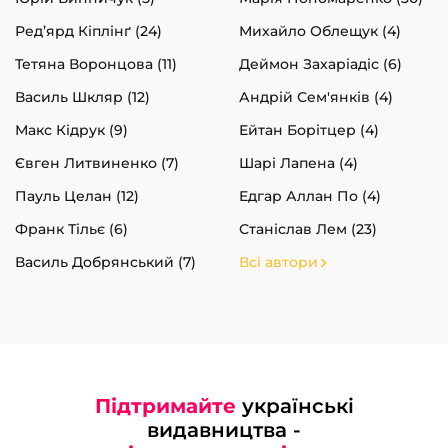
Ред’ярд Кіплінґ (24)
Михайло Облещук (4)
Тетяна Воронцова (11)
Деймон Захаріадіс (6)
Василь Шкляр (12)
Андрій Сем'янків (4)
Макс Кідрук (9)
Ейтан Борітцер (4)
Євген Литвиненко (7)
Шарі Лапена (4)
Пауль Целан (12)
Едгар Аллан По (4)
Франк Тільє (6)
Станіслав Лем (23)
Василь Добрянський (7)
Всі автори
Підтримайте
українські
видавництва -