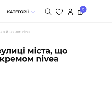
0
КАТЕГОРІЇ
У кошику немає товарів.
ицею й кремом nivea
вулиці міста, що
 кремом nivea