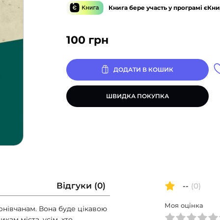
Книга бере участь у програмі єКни
100
грн
ДОДАТИ В КОШИК
ШВИДКА ПОКУПКА
Відгуки (0)
--
(0)
Моя оцінка
рнівчанам. Вона буде цікавою
кам міста, усім, хто