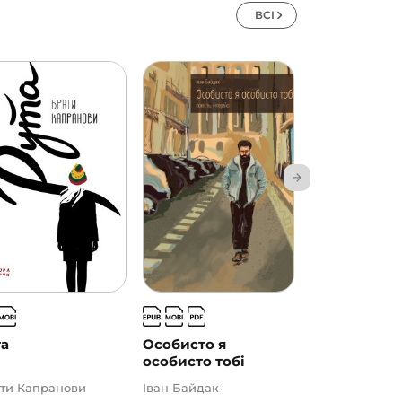
ВСІ
та
Особисто я
Пригоди в Б
особисто тобі
заплав...
ти Капранови
Іван Байдак
Марія Понома