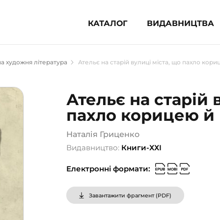
КАТАЛОГ
ВИДАВНИЦТВА
ня література (1854)
а художня література
Ательє на старій вулиці міста, що пахло кор
 для дітей (835)
 для підлітків (240)
Ательє на старій 
во-популярна література (1015)
пахло корицею й
альна література та посібники
Наталія Гриценко
клопедії, довідники, словники
Видавництво:
Книги-ХХІ
ункові сертифікати (1)
Електронні формати:
Завантажити фрагмент (
PDF
)