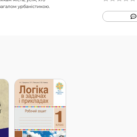
 загалом урбаністикою.