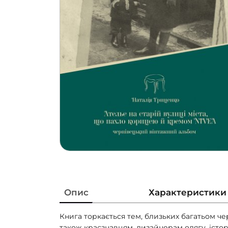
Опис
Характеристики
Книга торкається тем, близьких багатьом че
також краєзнавцям, дизайнерам одягу, істори