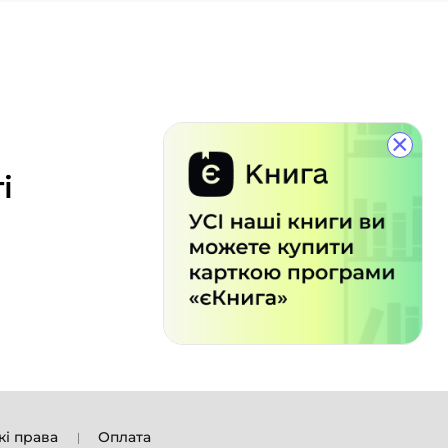
×
і
кі права
Оплата