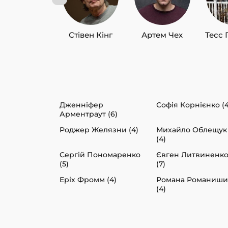
Стівен Кінг
Артем Чех
Тесс 
Дженніфер
Софія Корнієнко (4
Арментраут (6)
Роджер Желязни (4)
Михайло Облещук
(4)
Сергій Пономаренко
Євген Литвиненк
(5)
(7)
Еріх Фромм (4)
Романа Романиш
(4)