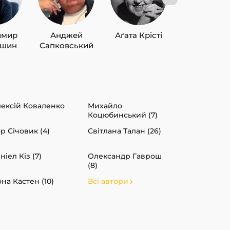
имир
Анджей
Аґата Крісті
Лю Цисін
ишин
Сапковський
ексій Коваленко
Михайло
Коцюбинський (7)
ор Січовик (4)
Світлана Талан (26)
ніел Кіз (7)
Олександр Гаврош
(8)
на Кастен (10)
Всі автори