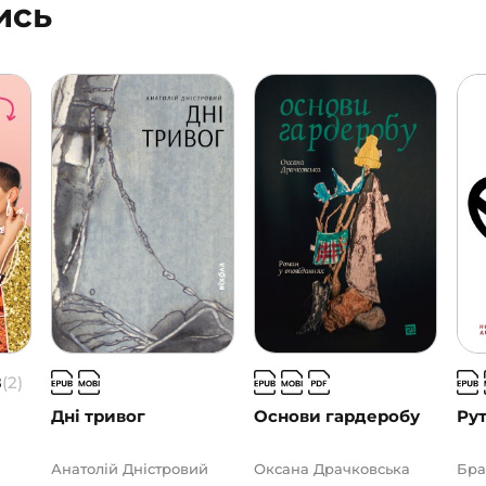
ись
8
(2)
Дні тривог
Основи гардеробу
Ру
Анатолій Дністровий
Оксана Драчковська
Бра