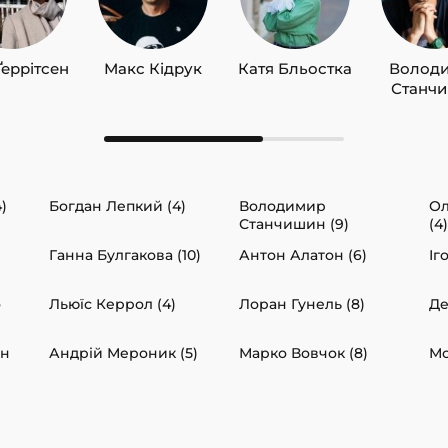
Ґеррітсен
Макс Кідрук
Катя Бльостка
Волод
Станч
)
Богдан Лепкий (4)
Володимир
Ол
Станчишин (9)
(4)
Ганна Булгакова (10)
Антон Алатон (6)
Іг
о
Льюїс Керрол (4)
Лоран Гунель (8)
Де
ин
Андрій Мероник (5)
Марко Вовчок (8)
Мо