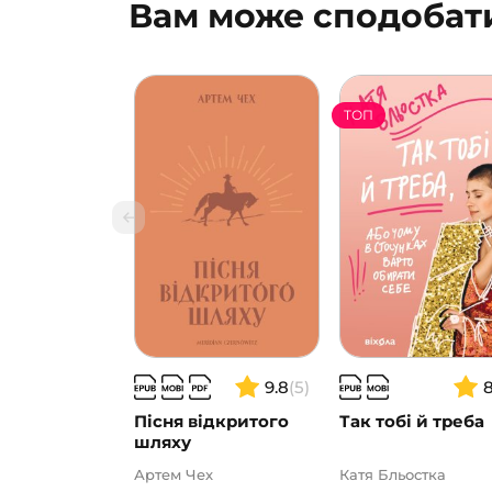
Вам може сподобат
ТОП
9.8
(5)
Пісня відкритого
Так тобі й треба
шляху
Артем Чех
Катя Бльостка