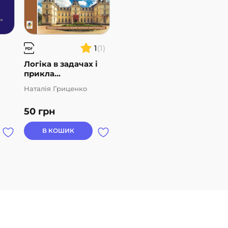
1
(1)
Логіка в задачах і
прикла...
Наталія Гриценко
50
грн
В КОШИК