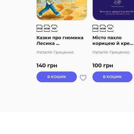
Казки про гномика
Місто пахло
Лесика ...
корицею й кре...
Наталія Гриценко
Наталія Гриценко
140
грн
100
грн
В КОШИК
В КОШИК