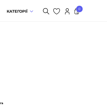
0
КАТЕГОРІЇ
У кошику немає товарів.
га