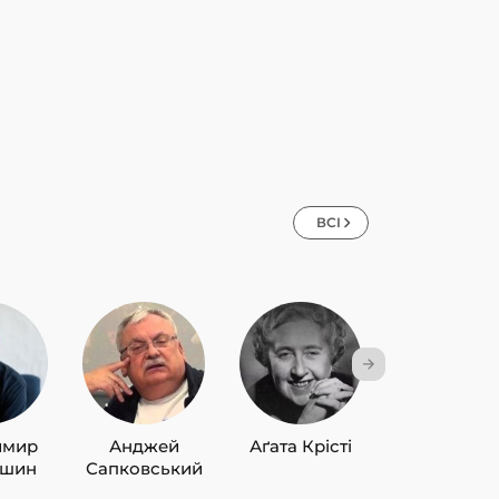
ВСІ
имир
Анджей
Аґата Крісті
Лю Цисін
ишин
Сапковський