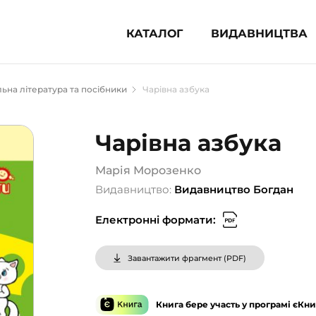
КАТАЛОГ
ВИДАВНИЦТВА
ня література (1854)
ьна література та посібники
Чарівна азбука
 для дітей (835)
 для підлітків (240)
Чарівна азбука
во-популярна література (1015)
альна література та посібники
Марія Морозенко
Видавництво:
Видавництво Богдан
клопедії, довідники, словники
Електронні формати:
ункові сертифікати (1)
Завантажити фрагмент (
PDF
)
Книга бере участь у програмі єКни