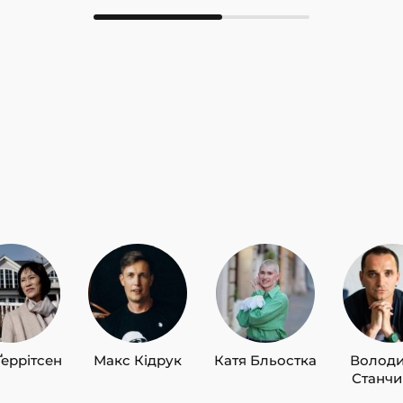
Ґеррітсен
Макс Кідрук
Катя Бльостка
Волод
Станч