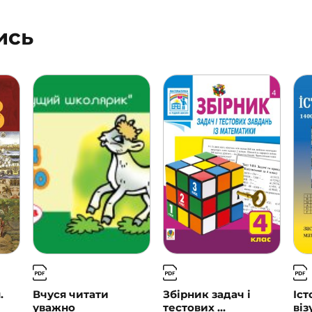
ись
.
Вчуся читати
Збірник задач і
Іст
уважно
тестових ...
віз