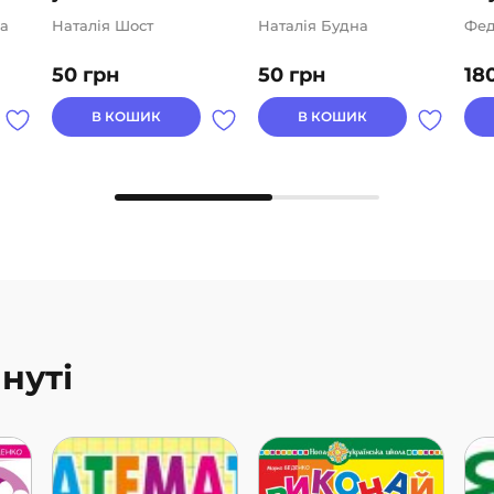
а
Наталія Шост
Наталія Будна
Фед
50
грн
50
грн
18
В КОШИК
В КОШИК
нуті