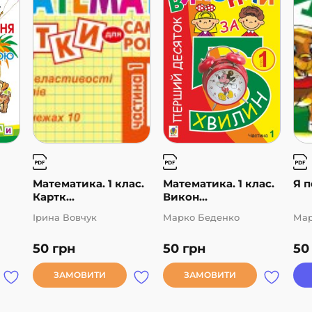
Математика. 1 клас.
Математика. 1 клас.
Я п
Картк...
Викон...
Ірина Вовчук
Марко Беденко
Мар
50
грн
50
грн
5
ЗАМОВИТИ
ЗАМОВИТИ