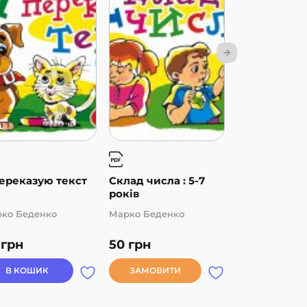
ереказую текст
Склад числа : 5-7
Логіка
років
ко Беденко
Марко Беденко
Марко Беденк
0
грн
50
грн
50
грн
В КОШИК
ЗАМОВИТИ
В КОШИК