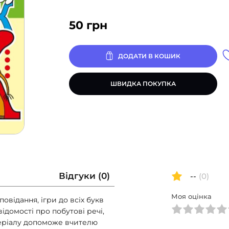
50
грн
ДОДАТИ В КОШИК
ШВИДКА ПОКУПКА
Відгуки (0)
--
(0)
Моя оцінка
овідання, ігри до всіх букв
відомості про побутові речі,
теріалу допоможе вчителю