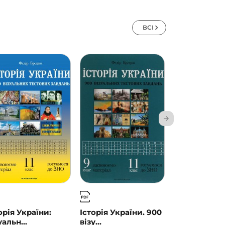
ВСІ
орія України:
Історія України. 900
Історія Укра
уальн...
візу...
Візуальн...