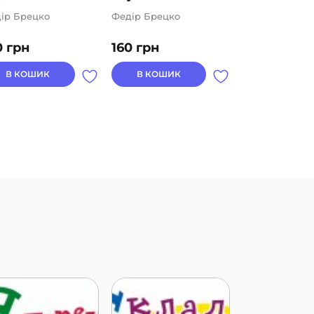
ір Брецко
Федір Брецко
Федір Брецко
0
грн
160
грн
160
грн
В КОШИК
В КОШИК
В КОШИК