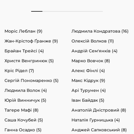
Моріс Леблан (9)
Людмила Кондратова (16)
Жан-Крістоф Ґранже (9)
Олексій Волков (11)
Брайан Трейсі (4)
Андрій Сем'янків (4)
Христя Венгринюк (5)
Марко Вовчок (8)
Кріс Рідел (7)
Алекс Фінлі (4)
Сергій Пономаренко (5)
Макс Кідрук (9)
Людмила Волок (4)
Арі Турунен (4)
Юрій Винничук (5)
Іван Байдак (5)
Тагере Мафі (8)
Анатолій Дністровий (8)
Саша Кочубей (5)
Наталія Гурницька (4)
Ганна Осадко (5)
Анджей Сапковський (8)