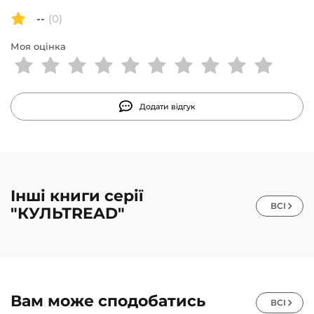
--
(0)
Моя оцінка
Додати відгук
Інші книги серії
ВСІ
"КУЛЬТREAD"
Вам може сподобатись
ВСІ