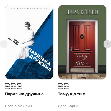
Паризька дружина
Тому, що ти є
Пола Мак-Лейн
Дара Корній