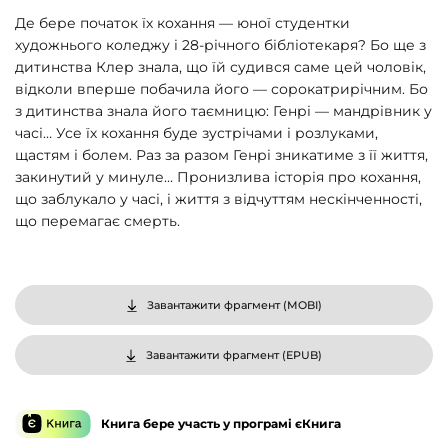
Де бере початок їх кохання — юної студентки
художнього коледжу і 28-річного бібліотекаря? Бо ще з
дитинства Клер знала, що їй судився саме цей чоловік,
відколи вперше побачила його — сорокатрирічним. Бо
з дитинства знала його таємницю: Генрі — мандрівник у
часі… Усе їх кохання буде зустрічами і розлуками,
щастям і болем. Раз за разом Генрі зникатиме з її життя,
закинутий у минуле… Пронизлива історія про кохання,
що заблукало у часі, і життя з відчуттям нескінченності,
що перемагає смерть.
Завантажити фрагмент (
MOBI
)
Завантажити фрагмент (
EPUB
)
Книга бере участь у програмі єКнига