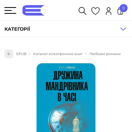
0
У кошику немає товарів.
КАТЕГОРІЇ
Художня література (1854)
EPUB
Каталог електронних книг
Любовні романи
Книги для дітей (833)
Книги для підлітків (240)
Науково-популярна література (1015)
Навчальна література та посібники (527)
Енциклопедії, довідники, словники (55)
Подарункові сертифікати (1)