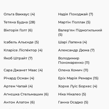
Ольга Ваккаус (4)
Надія Походжай (7)
Тетяна Будна (28)
Мартін Поллак (5)
Вікторія Голт (6)
Валер'ян Підмогильний
(5)
Ісабель Альєнде (5)
Шарі Лапена (4)
Кларісе Ліспéктор (4)
Александр Дюма (7)
Якоб Штрайт (7)
Володимир
Пономаренко (11)
Сара Джанет Маас (4)
Олена Хомич (11)
Річард Осман (4)
Еріх Марія Ремарк (15)
Артем Чапай (4)
Хорхе Луїс Борхес (4)
Аґнєшка Стельмашик (6)
Ніка Нікалео (5)
Антон Алатон (6)
Ганна Осадко (5)