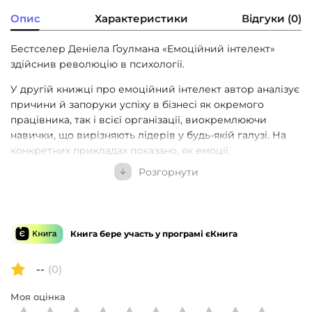
Опис
Характеристики
Відгуки (0)
Бестселер Деніела Ґоулмана «Емоційний інтелект»
здійснив революцію в психології.
У другій книжці про емоційний інтелект автор аналізує
причини й запоруки успіху в бізнесі як окремого
працівника, так і всієї організації, виокремлюючи
навички, що вирізняють лідерів у будь-якій галузі. На
конкретних прикладах показано, як емоції,
самоконтроль, комунікативні навички й здатність
Розгорнути
працювати в команді — тобто емоційний інтелект —
впливають на успіх у житті та бізнесі. На думку автора,
це важливіше за IQ, науковий ступінь та життєвий
досвід. І що вища посада людини, то вагоміші ці
Книга бере участь у програмі єКнига
навички.
Ґоулман наголошує на тому, що всі ми маємо потенціал
--
(0)
для розвитку емоційного інтелекту на будь-якому етапі
Моя оцінка
нашої кар’єри, а також дає нам рекомендації щодо