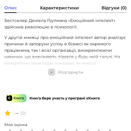
Опис
Характеристики
Відгуки (0)
Бестселер Деніела Ґоулмана «Емоційний інтелект»
здійснив революцію в психології.
У другій книжці про емоційний інтелект автор аналізує
причини й запоруки успіху в бізнесі як окремого
працівника, так і всієї організації, виокремлюючи
навички, що вирізняють лідерів у будь-якій галузі. На
конкретних прикладах показано, як емоції,
самоконтроль, комунікативні навички й здатність
Розгорнути
працювати в команді — тобто емоційний інтелект —
впливають на успіх у житті та бізнесі. На думку автора,
це важливіше за IQ, науковий ступінь та життєвий
досвід. І що вища посада людини, то вагоміші ці
Книга бере участь у програмі єКнига
навички.
Ґоулман наголошує на тому, що всі ми маємо потенціал
--
(0)
для розвитку емоційного інтелекту на будь-якому етапі
Моя оцінка
нашої кар’єри, а також дає нам рекомендації щодо