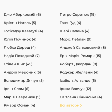
Джо Аберкромбі (6)
Петро Серотюк (19)
Крістін Наталь (5)
Таня Гуд (4)
Тосікадзу Кавагуті (4)
Шарі Лапена (4)
Юлія Починок (4)
Моріс Леблан (9)
Любко Дереш (4)
Анджей Сапковський (8)
Надія Походжай (7)
Еріх Марія Ремарк (15)
Стівен Кінг (45)
Роберт Джордан (8)
Андрій Мероник (5)
Роджер Желязни (4)
Володимир Дячун (5)
Ісабель Альєнде (5)
Ірвін Ялом (6)
Ірина Вовчук (12)
Марія Лавренюк (5)
Світлана Лінинська (4)
Річард Осман (4)
Всі автори