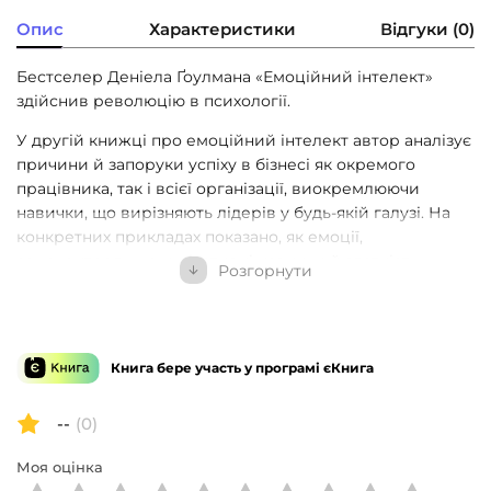
Опис
Характеристики
Відгуки (0)
Бестселер Деніела Ґоулмана «Емоційний інтелект»
здійснив революцію в психології.
У другій книжці про емоційний інтелект автор аналізує
причини й запоруки успіху в бізнесі як окремого
працівника, так і всієї організації, виокремлюючи
навички, що вирізняють лідерів у будь-якій галузі. На
конкретних прикладах показано, як емоції,
самоконтроль, комунікативні навички й здатність
Розгорнути
працювати в команді — тобто емоційний інтелект —
впливають на успіх у житті та бізнесі. На думку автора,
це важливіше за IQ, науковий ступінь та життєвий
досвід. І що вища посада людини, то вагоміші ці
Книга бере участь у програмі єКнига
навички.
Ґоулман наголошує на тому, що всі ми маємо потенціал
--
(0)
для розвитку емоційного інтелекту на будь-якому етапі
Моя оцінка
нашої кар’єри, а також дає нам рекомендації щодо