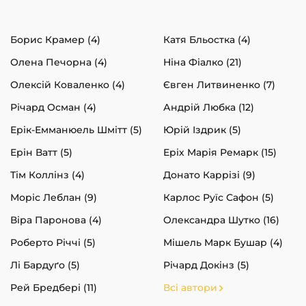
Борис Крамер (4)
Катя Бльостка (4)
Олена Печорна (4)
Ніна Фіалко (21)
Олексій Коваленко (4)
Євген Литвиненко (7)
Річард Осман (4)
Андрій Любка (12)
Ерік-Емманюель Шмітт (5)
Юрій Іздрик (5)
Ерін Ватт (5)
Еріх Марія Ремарк (15)
Тім Коллінз (4)
Донато Каррізі (9)
Моріс Леблан (9)
Карлос Руїс Сафон (5)
Віра Паронова (4)
Олександра Шутко (16)
Роберто Річчі (5)
Мішель Марк Бушар (4)
Лі Бардуґо (5)
Річард Докінз (5)
Рей Бредбері (11)
Всі автори