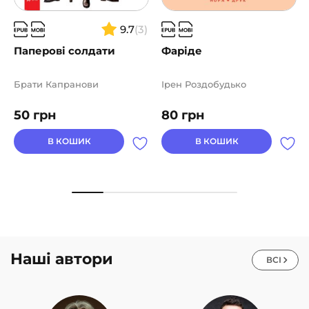
9.7
(3)
Паперові солдати
Фаріде
Брати Капранови
Ірен Роздобудько
50
грн
80
грн
В КОШИК
В КОШИК
Наші автори
ВСІ