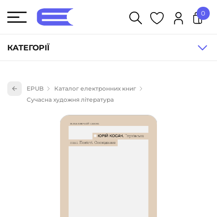
0
У кошику немає товарів.
КАТЕГОРІЇ
Художня література (1854)
EPUB
Каталог електронних книг
Книги для дітей (836)
Сучасна художня література
Книги для підлітків (240)
Науково-популярна література (1015)
Навчальна література та посібники (527)
Енциклопедії, довідники, словники (55)
Подарункові сертифікати (1)