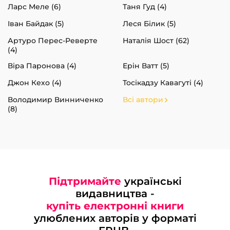
Ларс Меле (6)
Таня Гуд (4)
Іван Байдак (5)
Леся Білик (5)
Артуро Перес-Реверте
Наталія Шост (62)
(4)
Віра Паронова (4)
Ерін Ватт (5)
Джон Кехо (4)
Тосікадзу Кавагуті (4)
Володимир Винниченко
Всі автори
(8)
Підтримайте
українські
видавництва -
купіть електронні книги
улюблених авторів у форматі