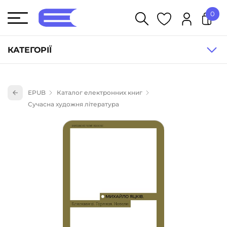
0
У кошику немає товарів.
КАТЕГОРІЇ
Художня література (1854)
EPUB
Каталог електронних книг
Книги для дітей (835)
Сучасна художня література
Книги для підлітків (240)
Науково-популярна література (1015)
Навчальна література та посібники (527)
Енциклопедії, довідники, словники (55)
Подарункові сертифікати (1)