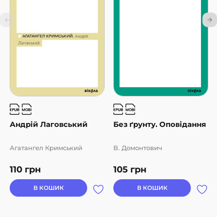
що варто звернути увагу, і допоможуть подивитися на
тексти українських класиків по-новому.
Андрій Лаговський
Без ґрунту. Оповідання
Агатангел Кримський
В. Домонтович
110
грн
105
грн
В КОШИК
В КОШИК