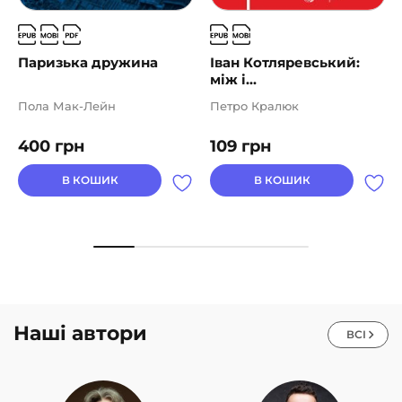
Паризька дружина
Іван Котляревський:
між і...
Пола Мак-Лейн
Петро Кралюк
400
грн
109
грн
В КОШИК
В КОШИК
Наші автори
ВСІ