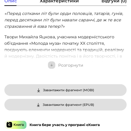
Опис
Характеристики
Відгуки (0)
«Перед сотками літ були орди половців, татарів, гунів,
перед десятками літ були навали саранчі, де ж те все
страховиння й язва тепер?»
Твори Михайла Яцкова, учасника модерністського
об’єднання «Молода муза» початку XX століття,
поєднують елементи модерності та традицій, реалізму
й модернізму. Двоїстість помітна і в його творчості, і в
житті. Це напруженість між естетичним і політичним,
Розгорнути
між мистецтвом заради мистецтва та буремною
реальністю, з якою стикнулася людина на початку
минулого століття.
Завантажити фрагмент (
MOBI
)
У цьому виданні зібрано твори Яцкова, які
відображають цей тематичний спектр: від повісті
«Горлиця» — одного з небагатьох в українській
Завантажити фрагмент (
EPUB
)
літературі текстів, де осмислюється досвід Першої
світової війни, до новел, де центральним питанням є
психологія творчості.
Книга бере участь у програмі єКнига