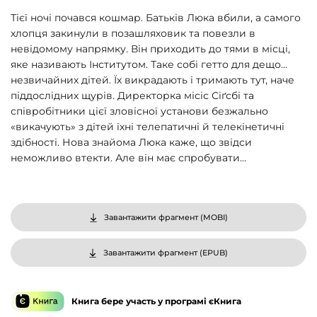
Тієї ночі почався кошмар. Батьків Люка вбили, а самого
хлопця закинули в позашляховик та повезли в
невідомому напрямку. Він приходить до тями в місці,
яке називають Інститутом. Таке собі гетто для дещо…
незвичайних дітей. Їх викрадають і тримають тут, наче
піддослідних щурів. Директорка місіс Сіґсбі та
співробітники цієї зловісної установи безжально
«викачують» з дітей їхні телепатичні й телекінетичні
здібності. Нова знайома Люка каже, що звідси
неможливо втекти. Але він має спробувати…
Завантажити фрагмент (
MOBI
)
Завантажити фрагмент (
EPUB
)
Книга бере участь у програмі єКнига