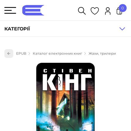
0
У кошику немає товарів.
КАТЕГОРІЇ
Художня література (1854)
EPUB
Каталог електронних книг
Жахи, трилери
Книги для дітей (835)
Книги для підлітків (240)
Науково-популярна література (1015)
Навчальна література та посібники (527)
Енциклопедії, довідники, словники (55)
Подарункові сертифікати (1)