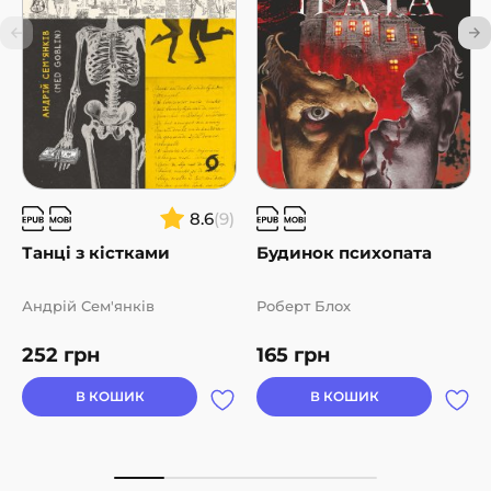
8.6
(9)
Танці з кістками
Будинок психопата
Андрій Сем'янків
Роберт Блох
252
грн
165
грн
В КОШИК
В КОШИК