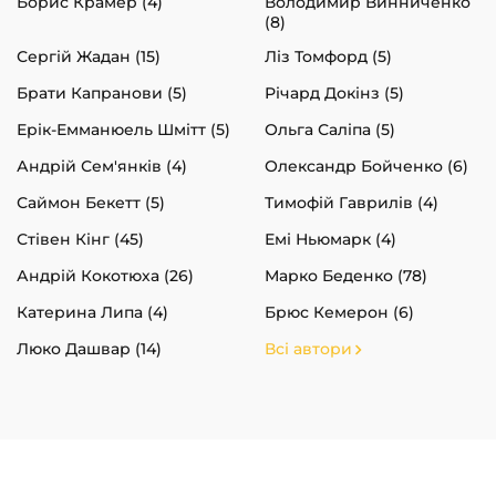
Борис Крамер (4)
Володимир Винниченко
(8)
Сергій Жадан (15)
Ліз Томфорд (5)
Брати Капранови (5)
Річард Докінз (5)
Ерік-Емманюель Шмітт (5)
Ольга Саліпа (5)
Андрій Сем'янків (4)
Олександр Бойченко (6)
Саймон Бекетт (5)
Тимофій Гаврилів (4)
Стівен Кінг (45)
Емі Ньюмарк (4)
Андрій Кокотюха (26)
Марко Беденко (78)
Катерина Липа (4)
Брюс Кемерон (6)
Люко Дашвар (14)
Всі автори