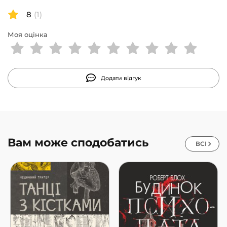
8
(1)
Моя оцінка
Додати відгук
Вам може сподобатись
ВСІ