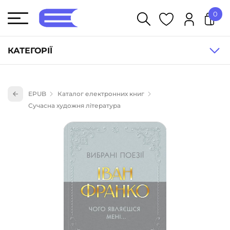
0
У кошику немає товарів.
КАТЕГОРІЇ
Художня література (1854)
EPUB
Каталог електронних книг
Книги для дітей (836)
Сучасна художня література
Книги для підлітків (240)
Науково-популярна література (1015)
Навчальна література та посібники (527)
Енциклопедії, довідники, словники (55)
Подарункові сертифікати (1)