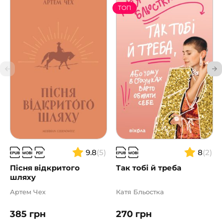
ТОП
9.8
(5)
8
(2)
Пісня відкритого
Так тобі й треба
шляху
Артем Чех
Катя Бльостка
385
грн
270
грн