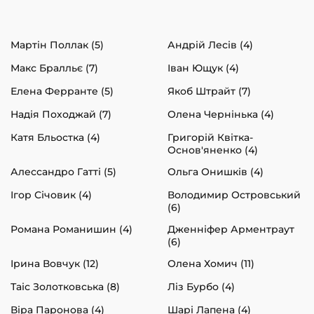
Мартін Поллак (5)
Андрій Лесів (4)
Макс Бралльє (7)
Іван Ющук (4)
Елена Ферранте (5)
Якоб Штрайт (7)
Надія Походжай (7)
Олена Чернінька (4)
Катя Бльостка (4)
Григорій Квітка-
Основ'яненко (4)
Алессандро Гатті (5)
Ольга Онишків (4)
Ігор Січовик (4)
Володимир Островський
(6)
Романа Романишин (4)
Дженніфер Арментраут
(6)
Ірина Вовчук (12)
Олена Хомич (11)
Таіс Золотковська (8)
Ліз Бурбо (4)
Віра Паронова (4)
Шарі Лапена (4)