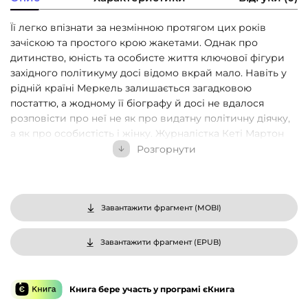
Її легко впізнати за незмінною протягом цих років
зачіскою та простого крою жакетами. Однак про
дитинство, юність та особисте життя ключової фігури
західного політикуму досі відомо вкрай мало. Навіть у
рідній країні Меркель залишається загадковою
постаттю, а жодному її біографу й досі не вдалося
розповісти про неї не як про видатну політичну діячку,
а як про особистість і жінку. Журналістка Кеті Мартон
зуміла зобразити багатошаровий та різносторонній
Розгорнути
портрет постаті, якою захоплюються і яку критикують,
про яку жартують і яку все ж незмінно поважають.
Авторка доповнила цю книжку розмовами з
наставниками, друзями та колегами Меркель,
Завантажити фрагмент (
MOBI
)
збагативши її унікальними історіями, які ніколи й ніде
не були розказані. Як їй вдалося перетворити
Завантажити фрагмент (
EPUB
)
Німеччину на провідну європейську державу? Як
людина з такою простою риторикою та зовнішністю
спромоглась на політичне довголіття в цифровому
Книга бере участь у програмі єКнига
світі? Як їй вдалося змінити уявлення про жінку у