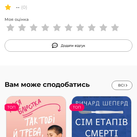
владі? Як Меркель стала найвпливовішою лідеркою
--
(0)
Європи та яка сила характеру стояла за колишньою
очільницею німецького уряду?
Моя оцінка
Додати відгук
Вам може сподобатись
ВСІ
ТОП
ТОП