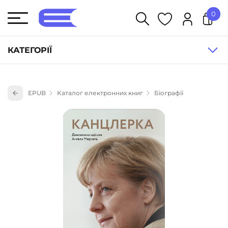
0
У кошику немає товарів.
КАТЕГОРІЇ
Художня література (1854)
EPUB
Каталог електронних книг
Біографії
Книги для дітей (836)
Книги для підлітків (240)
Науково-популярна література (1015)
Навчальна література та посібники (527)
Енциклопедії, довідники, словники (55)
Подарункові сертифікати (1)