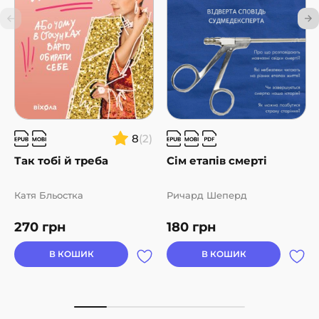
8
(2)
Так тобі й треба
Сім етапів смерті
Катя Бльостка
Ричард Шеперд
270
грн
180
грн
В КОШИК
В КОШИК