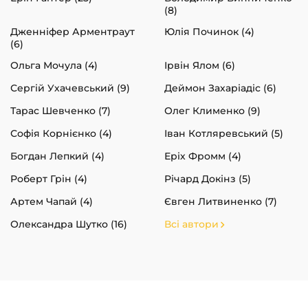
(8)
Дженніфер Арментраут
Юлія Починок (4)
(6)
Ольга Мочула (4)
Ірвін Ялом (6)
Сергій Ухачевський (9)
Деймон Захаріадіс (6)
Тарас Шевченко (7)
Олег Клименко (9)
Софія Корнієнко (4)
Іван Котляревський (5)
Богдан Лепкий (4)
Еріх Фромм (4)
Роберт Грін (4)
Річард Докінз (5)
Артем Чапай (4)
Євген Литвиненко (7)
Олександра Шутко (16)
Всі автори